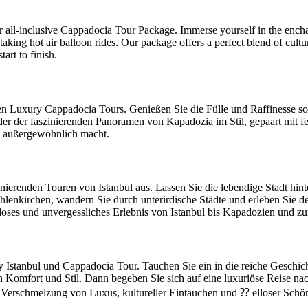
all-inclusive Cappadocia Tour Package. Immerse yourself in the enchan
taking hot air balloon rides. Our package offers a perfect blend of cul
art to finish.
 Luxury Cappadocia Tours. Genießen Sie die Fülle und Raffinesse sorg
nder der faszinierenden Panoramen von Kapadozia im Stil, gepaart mit 
h außergewöhnlich macht.
ierenden Touren von Istanbul aus. Lassen Sie die lebendige Stadt hint
hlenkirchen, wandern Sie durch unterirdische Städte und erleben Sie
tloses und unvergessliches Erlebnis von Istanbul bis Kapadozien und zu
 Istanbul und Cappadocia Tour. Tauchen Sie ein in die reiche Geschich
n Komfort und Stil. Dann begeben Sie sich auf eine luxuriöse Reise n
e Verschmelzung von Luxus, kultureller Eintauchen und ⁇ elloser Schön