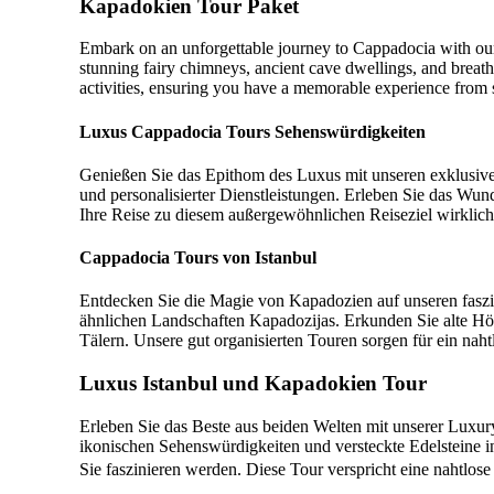
Kapadokien Tour Paket
Embark on an unforgettable journey to Cappadocia with our 
stunning fairy chimneys, ancient cave dwellings, and breath
activities, ensuring you have a memorable experience from st
Luxus Cappadocia Tours Sehenswürdigkeiten
Genießen Sie das Epithom des Luxus mit unseren exklusiven
und personalisierter Dienstleistungen. Erleben Sie das Wu
Ihre Reise zu diesem außergewöhnlichen Reiseziel wirklic
Cappadocia Tours von Istanbul
Entdecken Sie die Magie von Kapadozien auf unseren faszin
ähnlichen Landschaften Kapadozijas. Erkunden Sie alte Hö
Tälern. Unsere gut organisierten Touren sorgen für ein nah
Luxus Istanbul und Kapadokien Tour
Erleben Sie das Beste aus beiden Welten mit unserer Luxury
ikonischen Sehenswürdigkeiten und versteckte Edelsteine i
Sie faszinieren werden. Diese Tour verspricht eine nahtlos