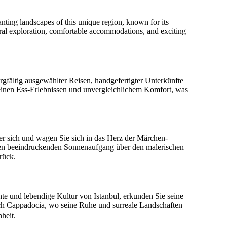
ting landscapes of this unique region, known for its
tural exploration, comfortable accommodations, and exciting
fältig ausgewählter Reisen, handgefertigter Unterkünfte
feinen Ess-Erlebnissen und unvergleichlichem Komfort, was
er sich und wagen Sie sich in das Herz der Märchen-
 den beeindruckenden Sonnenaufgang über den malerischen
rück.
te und lebendige Kultur von Istanbul, erkunden Sie seine
ach Cappadocia, wo seine Ruhe und surreale Landschaften
heit.