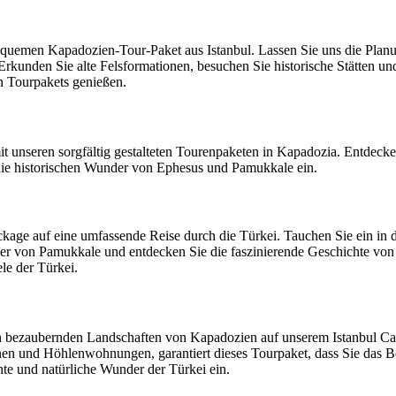
uemen Kapadozien-Tour-Paket aus Istanbul. Lassen Sie uns die Planu
. Erkunden Sie alte Felsformationen, besuchen Sie historische Stätten
en Tourpakets genießen.
it unseren sorgfältig gestalteten Tourenpaketen in Kapadozia. Entdecke
 die historischen Wunder von Ephesus und Pamukkale ein.
ge auf eine umfassende Reise durch die Türkei. Tauchen Sie ein in d
von Pamukkale und entdecken Sie die faszinierende Geschichte von Ist
le der Türkei.
den bezaubernden Landschaften von Kapadozien auf unserem Istanbul C
n und Höhlenwohnungen, garantiert dieses Tourpaket, dass Sie das Bes
hte und natürliche Wunder der Türkei ein.