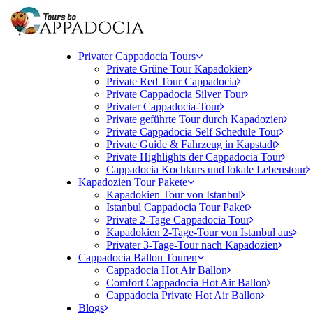
Privater Cappadocia Tours
Private Grüne Tour Kapadokien
Private Red Tour Cappadocia
Private Cappadocia Silver Tour
Privater Cappadocia-Tour
Private geführte Tour durch Kapadozien
Private Cappadocia Self Schedule Tour
Private Guide & Fahrzeug in Kapstadt
Private Highlights der Cappadocia Tour
Cappadocia Kochkurs und lokale Lebenstour
Kapadozien Tour Pakete
Kapadokien Tour von Istanbul
Istanbul Cappadocia Tour Paket
Private 2-Tage Cappadocia Tour
Kapadokien 2-Tage-Tour von Istanbul aus
Privater 3-Tage-Tour nach Kapadozien
Cappadocia Ballon Touren
Cappadocia Hot Air Ballon
Comfort Cappadocia Hot Air Ballon
Cappadocia Private Hot Air Ballon
Blogs