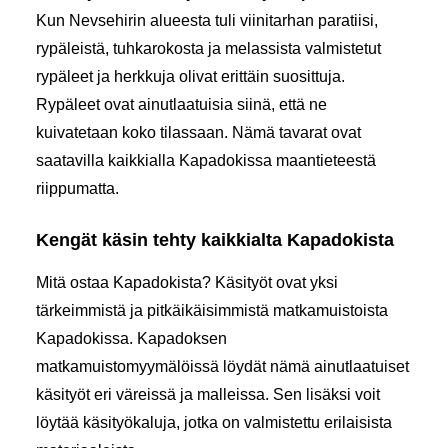
Kun Nevsehirin alueesta tuli viinitarhan paratiisi,
rypäleistä, tuhkarokosta ja melassista valmistetut
rypäleet ja herkkuja olivat erittäin suosittuja.
Rypäleet ovat ainutlaatuisia siinä, että ne
kuivatetaan koko tilassaan. Nämä tavarat ovat
saatavilla kaikkialla Kapadokissa maantieteestä
riippumatta.
Kengät käsin tehty kaikkialta Kapadokista
Mitä ostaa Kapadokista? Käsityöt ovat yksi
tärkeimmistä ja pitkäikäisimmistä matkamuistoista
Kapadokissa. Kapadoksen
matkamuistomyymälöissä löydät nämä ainutlaatuiset
käsityöt eri väreissä ja malleissa. Sen lisäksi voit
löytää käsityökaluja, jotka on valmistettu erilaisista