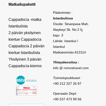
Matkailupaketit
Päätoimisto :
Istanbulissa
Cappadocia -matka
Osoite: Sinanpasa Mah.
Istanbulista
Alaybeyi Sk. No:2 İç
2 päivän yksityinen
kapı: 3
kiertue Cappadocia
Lähde: Istanbul /
Cappadocia 2 päivän
Istanbul
Matkatoimisto A13114
kiertue Istanbulista
Yksityinen 3 päivän
Yhteydenottoa :
Cappadocia-kierros
info @ romostravel.com
Toimistojoukkueet :
+90 212 327 26 87
Operaatio Dept
:
+90 537 473 99 56