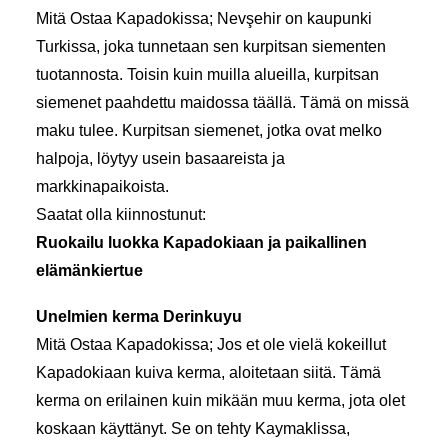
Mitä Ostaa Kapadokissa; Nevşehir on kaupunki
Turkissa, joka tunnetaan sen kurpitsan siementen
tuotannosta. Toisin kuin muilla alueilla, kurpitsan
siemenet paahdettu maidossa täällä. Tämä on missä
maku tulee. Kurpitsan siemenet, jotka ovat melko
halpoja, löytyy usein basaareista ja
markkinapaikoista.
Saatat olla kiinnostunut:
Ruokailu luokka Kapadokiaan ja paikallinen
elämänkiertue
Unelmien kerma Derinkuyu
Mitä Ostaa Kapadokissa; Jos et ole vielä kokeillut
Kapadokiaan kuiva kerma, aloitetaan siitä. Tämä
kerma on erilainen kuin mikään muu kerma, jota olet
koskaan käyttänyt. Se on tehty Kaymaklissa,