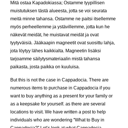
Mitä ostaa Kapadokiassa; Ostamme tyypillisen
muistutuksen tästä alueesta, jotta se voi seurata
meitä minne tahansa. Ostamme ne paitsi itsellemme
myös perheellemme ja ystävillemme, jotta kun he
näkevät meidät, he muistavat meidät ja ovat
tyytyväisiä. Jääkaapin magneetit ovat suosittu lahja,
jota löytyy lähes kaikkialta. Magneetin lisäksi
tarjoamme säilytysmateriaalin mistä tahansa
paikasta, josta paikka on kuuluisa.
But this is not the case in Cappadocia. There are
numerous items to purchase in Cappadocia if you
want to buy anything as a present for your family or
as a keepsake for yourself. as there are several
locations to visit. We have written a post to help
individuals who are wondering “What to Buy in
Cappadocia?” Let’s look at what Cappadocia