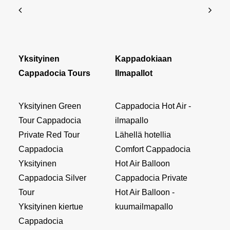
Yksityinen
Kappadokiaan
Cappadocia Tours
Ilmapallot
Yksityinen Green
Cappadocia Hot Air -
Tour Cappadocia
ilmapallo
Private Red Tour
Lähellä hotellia
Cappadocia
Comfort Cappadocia
Yksityinen
Hot Air Balloon
Cappadocia Silver
Cappadocia Private
Tour
Hot Air Balloon -
Yksityinen kiertue
kuumailmapallo
Cappadocia