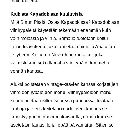
materiaaleista.
Kaikista Kapadokiaan kuuluvista
Mitä Sinun Pitäisi Ostaa Kapadokissa? Kapadokiaan
viinirypäleitä käytetään tekemään enemmän kuin
vain melassia ja viiniä. Samalla tuotetaan köftür
ilman lisäsokeria, joka tunnetaan nimellä Anatolian
jellybeen. Koftür on Nevsehirin ruokalaji, joka
valmistetaan sekoittamalla viinirypäleiden mehu
vehnän kanssa.
Aluksi poistetaan vintage-kasvien kanssa korjattujen
vihreiden rypäleiden mehu. Viinirypäleiden mehu
kuumennetaan sitten suurissa pannuissa, lisätään
jauhoja ja seos keitetään uudelleen, kunnes se
lähestyy pudin johdonmukaisuutta, ennen kuin se
asetetaan lautasille ja lepää päivän ajan. Sitten se