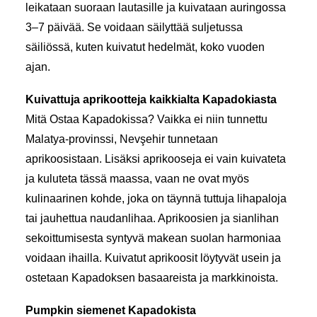
leikataan suoraan lautasille ja kuivataan auringossa
3–7 päivää. Se voidaan säilyttää suljetussa
säiliössä, kuten kuivatut hedelmät, koko vuoden
ajan.
Kuivattuja aprikootteja kaikkialta Kapadokiasta
Mitä Ostaa Kapadokissa? Vaikka ei niin tunnettu
Malatya-provinssi, Nevşehir tunnetaan
aprikoosistaan. Lisäksi aprikooseja ei vain kuivateta
ja kuluteta tässä maassa, vaan ne ovat myös
kulinaarinen kohde, joka on täynnä tuttuja lihapaloja
tai jauhettua naudanlihaa. Aprikoosien ja sianlihan
sekoittumisesta syntyvä makean suolan harmoniaa
voidaan ihailla. Kuivatut aprikoosit löytyvät usein ja
ostetaan Kapadoksen basaareista ja markkinoista.
Pumpkin siemenet Kapadokista