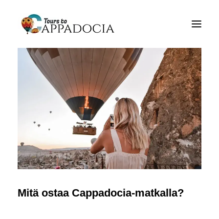
Yksityinen Cappadocia Tours
Cappadocia -matkailupaketit
Kappadokiaan ilmapallot
Blogi
noin
Yhteydenotto
Mitä ostaa Cappadocia-matkalla?