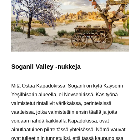
Soganli Valley -nukkeja
Mitä Ostaa Kapadokissa; Soganli on kylä Kayserin
Yeşilhisarin alueella, ei Nevsehirissä. Käsityönä
valmistetut rintaliivit värikkäissä, perinteisissä
vaatteissa, jotka valmistettiin ensin täällä ja joita
voidaan nähdä kaikkialla Kapadokissa, ovat
ainutlaatuinen piirre tässä yhteisössä. Nämä vauvat
ovat tulleet niin tunnetuiksi, että tässä kaupungissa