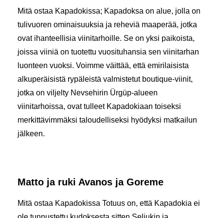
Mitä ostaa Kapadokissa; Kapadoksa on alue, jolla on
tulivuoren ominaisuuksia ja reheviä maaperää, jotka
ovat ihanteellisia viinitarhoille. Se on yksi paikoista,
joissa viiniä on tuotettu vuosituhansia sen viinitarhan
luonteen vuoksi. Voimme väittää, että emirilaisista
alkuperäisistä rypäleistä valmistetut boutique-viinit,
jotka on viljelty Nevsehirin Ürgüp-alueen
viinitarhoissa, ovat tulleet Kapadokiaan toiseksi
merkittävimmäksi taloudelliseksi hyödyksi matkailun
jälkeen.
Matto ja ruki Avanos ja Goreme
Mitä ostaa Kapadokissa Totuus on, että Kapadokia ei
ole tunnustettu kudoksesta sitten Seljukin ja