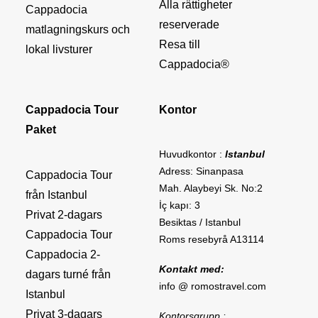
Alla rättigheter
Cappadocia
reserverade
matlagningskurs och
Resa till
lokal livsturer
Cappadocia®
Cappadocia Tour
Kontor
Paket
Huvudkontor :
Istanbul
Adress: Sinanpasa
Cappadocia Tour
Mah. Alaybeyi Sk. No:2
från Istanbul
İç kapı: 3
Privat 2-dagars
Besiktas / Istanbul
Cappadocia Tour
Roms resebyrå A13114
Cappadocia 2-
Kontakt med:
dagars turné från
info @ romostravel.com
Istanbul
Privat 3-dagars
Kontorsgrupp :