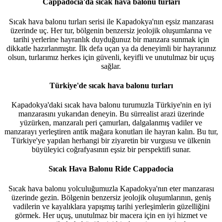
Cappadocia'da sıcak hava balonu turları
Sıcak hava balonu turları serisi ile Kapadokya'nın eşsiz manzarası
üzerinde uç. Her tur, bölgenin benzersiz jeolojik oluşumlarına ve
tarihi yerlerine hayranlık duyduğunuz bir manzara sunmak için
dikkatle hazırlanmıştır. İlk defa uçan ya da deneyimli bir hayranınız
olsun, turlarımız herkes için güvenli, keyifli ve unutulmaz bir uçuş
sağlar.
Türkiye'de sıcak hava balonu turları
Kapadokya'daki sıcak hava balonu turumuzla Türkiye'nin en iyi
manzarasını yukarıdan deneyin. Bu sürrealist arazi üzerinde
yüzürken, manzaralı peri çamurları, dalgalanmış vadiler ve
manzarayı yerleştiren antik mağara konutları ile hayran kalın. Bu tur,
Türkiye'ye yapılan herhangi bir ziyaretin bir vurgusu ve ülkenin
büyüleyici coğrafyasının eşsiz bir perspektifi sunar.
Sıcak Hava Balonu Ride Cappadocia
Sıcak hava balonu yolculuğumuzla Kapadokya'nın eter manzarası
üzerinde gezin. Bölgenin benzersiz jeolojik oluşumlarının, geniş
vadilerin ve kayalıklara yapışmış tarihi yerleşimlerin güzelliğini
görmek. Her uçuş, unutulmaz bir macera için en iyi hizmet ve