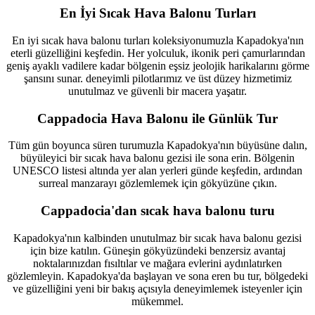
En İyi Sıcak Hava Balonu Turları
En iyi sıcak hava balonu turları koleksiyonumuzla Kapadokya'nın
eterli güzelliğini keşfedin. Her yolculuk, ikonik peri çamurlarından
geniş ayaklı vadilere kadar bölgenin eşsiz jeolojik harikalarını görme
şansını sunar. deneyimli pilotlarımız ve üst düzey hizmetimiz
unutulmaz ve güvenli bir macera yaşatır.
Cappadocia Hava Balonu ile Günlük Tur
Tüm gün boyunca süren turumuzla Kapadokya'nın büyüsüne dalın,
büyüleyici bir sıcak hava balonu gezisi ile sona erin. Bölgenin
UNESCO listesi altında yer alan yerleri günde keşfedin, ardından
surreal manzarayı gözlemlemek için gökyüzüne çıkın.
Cappadocia'dan sıcak hava balonu turu
Kapadokya'nın kalbinden unutulmaz bir sıcak hava balonu gezisi
için bize katılın. Güneşin gökyüzündeki benzersiz avantaj
noktalarınızdan fısıltılar ve mağara evlerini aydınlatırken
gözlemleyin. Kapadokya'da başlayan ve sona eren bu tur, bölgedeki
ve güzelliğini yeni bir bakış açısıyla deneyimlemek isteyenler için
mükemmel.