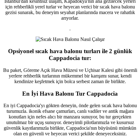
İstanbul'dan kesintisiz ulaşım, Kapadokya'nın ana gezilecek yerleri
için rehberlikli yerel turlar ve heyecan verici bir sıcak hava balonu
gezisi sunarak, bu deneyim seyahat planlarında macera ve rahatlık
arıyorlar.
.
Opsiyonel sıcak hava balonu turları ile 2 günlük
Cappadocia tur:
Bu paket, Göreme Açık Hava Müzesi ve Uçhisar Kalesi gibi önemli
yerlere rehberlik turlarının mükemmel bir karışımı sunar, kendi
kendinize keşfetmek için bolca serbest zaman ile birlikte.
En İyi Hava Balonu Tur Cappadocia
En iyi Cappadocia'yı gökten deneyin, önde gelen sıcak hava balonu
turumuzla. ikonik efsane çamurları, canlı vadiler ve antik mağara
konutları için nefes alıcı bir manzara sunuyor, bu tur gerçekten
unutulmaz bir uçuş sunuyor. deneyimli pilotlarımızla ve kusursuz
güvenlik kayıtlarımızla birlikte, Cappadocia'nın büyüsünü mümkün
olan en güvenli ve heyecan verici şekilde deneyeceksiniz.