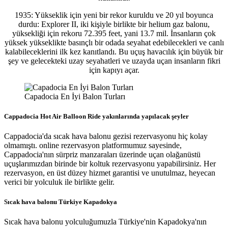
1935: Yükseklik için yeni bir rekor kuruldu ve 20 yıl boyunca
durdu: Explorer II, iki kişiyle birlikte bir helium gaz balonu,
yüksekliği için rekoru 72.395 feet, yani 13.7 mil. İnsanların çok
yüksek yükseklikte basınçlı bir odada seyahat edebilecekleri ve canlı
kalabileceklerini ilk kez kanıtlandı. Bu uçuş havacılık için büyük bir
şey ve gelecekteki uzay seyahatleri ve uzayda uçan insanların fikri
için kapıyı açar.
Capadocia En İyi Balon Turları
Cappadocia Hot Air Balloon Ride yakınlarında yapılacak şeyler
Cappadocia'da sıcak hava balonu gezisi rezervasyonu hiç kolay
olmamıştı. online rezervasyon platformumuz sayesinde,
Cappadocia'nın sürpriz manzaraları üzerinde uçan olağanüstü
uçuşlarımızdan birinde bir koltuk rezervasyonu yapabilirsiniz. Her
rezervasyon, en üst düzey hizmet garantisi ve unutulmaz, heyecan
verici bir yolculuk ile birlikte gelir.
Sıcak hava balonu Türkiye Kapadokya
Sıcak hava balonu yolculuğumuzla Türkiye'nin Kapadokya'nın