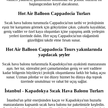
başlangıcından keyif alacaksınız.
Hot Air Balloon Cappadocia Turları
Sıcak hava balonu turumuzla Cappadocia'nın tarihi ve jeolojisinin
eşsiz bir karışımını görmek için gökyüzüne çıkın. çukurlu kayalıklar,
geniş vadiler ve özel kaya oluşumları içine yapışmış antik yerleşim
yerleri üzerinde dalın. Her uçuş Cappadocia'nın olağanüstü
güzelliğini takdir etme fırsatı sunar.
Hot Air Balloon Cappadocia Tours yakınlarında
yapılacak şeyler
Sıcak hava balonu turlarımızla Kapadokya'nın ayaküstü manzarasını
aşın. her tur, sürrealist peri çamurlarından geniş ve sert vadilere
kadar bölgenin büyüleyici jeolojik oluşumlarına farklı bir bakış açısı
sunar. Uzman pilotlar ve üst düzey hizmet bu dünya dışı toprak
üzerinde unutulmaz ve rahat bir uçuş sağlar.
İstanbul - Kapadokya Sıcak Hava Balonu Turları
İstanbul'un şehir enerjisinden kaçın ve Kapadokya'nın huzurlu
manzaralarını kapsamlı sıcak hava balonu tur paketimizle keşfedin.