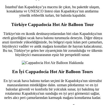
İstanbul’dan Kapadokya’ya macera ile çıkın, bu paketde ulaşım,
konaklama ve UNESCO listesi olan Kapadokya’nın anıtlarına
yönelik rehberlik turları, bir balonla kapalıdır.
Türkiye Cappadocia Hot Air Balloon Tour
Türkiye'nin en ikonik destinasyonlarından biri olan Kapadokya'nın
eterli güzelliğini sıcak hava balonu turumuzla deneyin. Diğer dünya
arazi üzerinde yükseldiğinizde, bu bölgeyi eşsiz kılan peri çamurları,
büyüleyici vadiler ve antik mağara konutları ile hayran kalacaksınız.
Bu tur, Türkiye'ye gelen her ziyaretçinin bir zorunluluğu ve ülkenin
büyüleyici manzarasının eşsiz bir perspektifi sunar.
En İyi Cappadocia Hot Air Balloon Tours
En iyi sıcak hava balonu turları seçimi ile Kapadokya'nın sürrealist
manzaralarının mistikliğine dalın. uzman pilotlarımız ve en iyi
balonlar güvenli ve konforlu bir yolculuk sunar, iyi bakılmış tur
rotalarımız Kapadokya'nın sunduğu en iyi şeyi görmenizi sağlar,
nefes alıcı peri çamurlarından karmaşık mağara konutlarına kadar.