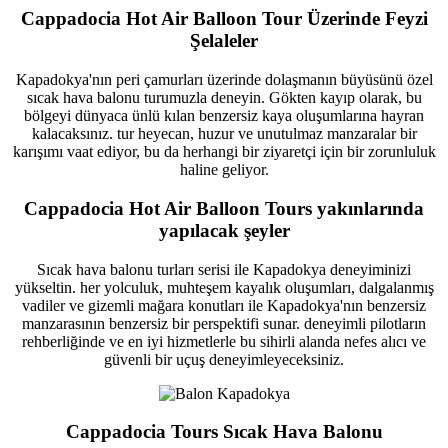
Cappadocia Hot Air Balloon Tour Üzerinde Feyzi
Şelaleler
Kapadokya'nın peri çamurları üzerinde dolaşmanın büyüsünü özel
sıcak hava balonu turumuzla deneyin. Gökten kayıp olarak, bu
bölgeyi dünyaca ünlü kılan benzersiz kaya oluşumlarına hayran
kalacaksınız. tur heyecan, huzur ve unutulmaz manzaralar bir
karışımı vaat ediyor, bu da herhangi bir ziyaretçi için bir zorunluluk
haline geliyor.
Cappadocia Hot Air Balloon Tours yakınlarında
yapılacak şeyler
Sıcak hava balonu turları serisi ile Kapadokya deneyiminizi
yükseltin. her yolculuk, muhteşem kayalık oluşumları, dalgalanmış
vadiler ve gizemli mağara konutları ile Kapadokya'nın benzersiz
manzarasının benzersiz bir perspektifi sunar. deneyimli pilotların
rehberliğinde ve en iyi hizmetlerle bu sihirli alanda nefes alıcı ve
güvenli bir uçuş deneyimleyeceksiniz.
Cappadocia Tours Sıcak Hava Balonu