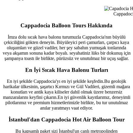
Cappadocia
Cappadocia Balloon Tours Hakkında
İmza dolu sıcak hava balonu turumuzla Cappadocia'nın büyülü
çekiciliğini gökten deneyin. Büyüleyici peri çamurları, çarpıcı kaya
oluşumları ve güzel vadiler, her şey sabahın yumuşak tonlarında
veya akşamın sonuna kadar boyalı. seyahatiniz lüks bir dokunuş için
şampanya toastı ile birlikte, pürüzsüz ve unutulmaz bir uçuş sağlar.
En İyi Sıcak Hava Balonu Turları
En iyi şekilde Cappadocia'yı en iyi şekilde keşfedin.Bu geolojik
harikalar ülkesinin, şaşırtıcı Kırmızı ve Gül Vadileri, gizemli mağara
konutları ve antik kaya kiliseler dahil olmak üzere benzersiz
manzaralarını keyfini çıkarın.En iyi güvenlik kayıtlarımız, deneyimli
pilotlarımız ve premium hizmetlerimizle birlikte, bu tur unutulmaz
anılar yaratmayı vaat ediyor.
İstanbul'dan Cappadocia Hot Air Balloon Tour
Bu kapsamlı paket sizi İstanbul'un canlı metropolinden