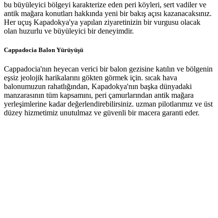
bu büyüleyici bölgeyi karakterize eden peri köyleri, sert vadiler ve
antik mağara konutları hakkında yeni bir bakış açısı kazanacaksınız.
Her uçuş Kapadokya'ya yapılan ziyaretinizin bir vurgusu olacak
olan huzurlu ve büyüleyici bir deneyimdir.
Cappadocia Balon Yürüyüşü
Cappadocia'nın heyecan verici bir balon gezisine katılın ve bölgenin
eşsiz jeolojik harikalarını gökten görmek için. sıcak hava
balonumuzun rahatlığından, Kapadokya'nın başka dünyadaki
manzarasının tüm kapsamını, peri çamurlarından antik mağara
yerleşimlerine kadar değerlendirebilirsiniz. uzman pilotlarımız ve üst
düzey hizmetimiz unutulmaz ve güvenli bir macera garanti eder.