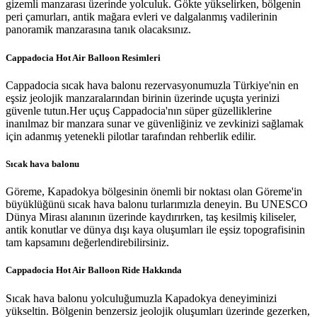
gizemli manzarası üzerinde yolculuk. Gökte yükselirken, bölgenin
peri çamurları, antik mağara evleri ve dalgalanmış vadilerinin
panoramik manzarasına tanık olacaksınız.
Cappadocia Hot Air Balloon Resimleri
Cappadocia sıcak hava balonu rezervasyonumuzla Türkiye'nin en
eşsiz jeolojik manzaralarından birinin üzerinde uçuşta yerinizi
güvenle tutun.Her uçuş Cappadocia'nın süper güzelliklerine
inanılmaz bir manzara sunar ve güvenliğiniz ve zevkinizi sağlamak
için adanmış yetenekli pilotlar tarafından rehberlik edilir.
Sıcak hava balonu
Göreme, Kapadokya bölgesinin önemli bir noktası olan Göreme'in
büyüklüğünü sıcak hava balonu turlarımızla deneyin. Bu UNESCO
Dünya Mirası alanının üzerinde kaydırırken, taş kesilmiş kiliseler,
antik konutlar ve dünya dışı kaya oluşumları ile eşsiz topografisinin
tam kapsamını değerlendirebilirsiniz.
Cappadocia Hot Air Balloon Ride Hakkında
Sıcak hava balonu yolculuğumuzla Kapadokya deneyiminizi
yükseltin. Bölgenin benzersiz jeolojik oluşumları üzerinde gezerken,