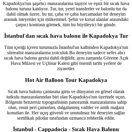
Kapadokya'nın şaşırtıcı manzaralarına taşıyor ve eşsiz bir sıcak hava
balonu turuna katılıyor. Tur, tur, yerel transferler ve balonlu tur da
dahil olmak üzere, bu tur, çaba ve çaba harcamadan bir deneyim
aramak isteyenler için mükemmel. Şehir ve kırsal alanlar arasındaki
çarpıcı kontrastı görmek, tüm bu büyüleyici bir günde.
İstanbul'dan sıcak hava balonu ile Kapadokya Tur
Tüm içeriği içeren turumuzla İstanbul'un kalbinden Kapadokya'nın
sürrealist manzaralarına yolculuk.Bu deneyim sadece nefes alıcı
sıcak hava balonu gezisi dahil değildir, aynı zamanda Göreme Açık
Hava Müzesi ve Uçhisar Kalesi gibi önemli tarihi yerlere de
ziyaretler.
Hot Air Balloon Tour Kapadokya
Sıcak hava balonu çantasına girin ve dünyanın en görsel olarak
tutkulu manzaralarından biri olan Kapadokya'nın üzerinde uçun.
Bölgenin benzersiz topografisinin panoramik manzaralarına sahip
olun, onun peri çamurları, dalgalanmış vadiler ve antik mağara
konutları ile. Her uçuş güvenli ve unutulmaz bir deneyim sağlar
sertifikalı pilotlar tarafından uzmanca rehberlik edilir.
İstanbul - Cappadocia - Sıcak Hava Balonu