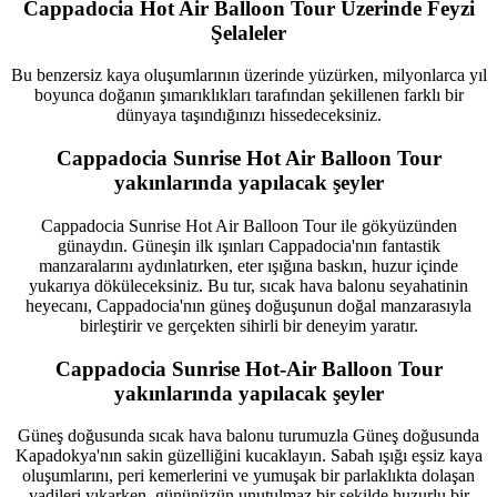
Cappadocia Hot Air Balloon Tour Üzerinde Feyzi
Şelaleler
Bu benzersiz kaya oluşumlarının üzerinde yüzürken, milyonlarca yıl
boyunca doğanın şımarıklıkları tarafından şekillenen farklı bir
dünyaya taşındığınızı hissedeceksiniz.
Cappadocia Sunrise Hot Air Balloon Tour
yakınlarında yapılacak şeyler
Cappadocia Sunrise Hot Air Balloon Tour ile gökyüzünden
günaydın. Güneşin ilk ışınları Cappadocia'nın fantastik
manzaralarını aydınlatırken, eter ışığına baskın, huzur içinde
yukarıya döküleceksiniz. Bu tur, sıcak hava balonu seyahatinin
heyecanı, Cappadocia'nın güneş doğuşunun doğal manzarasıyla
birleştirir ve gerçekten sihirli bir deneyim yaratır.
Cappadocia Sunrise Hot-Air Balloon Tour
yakınlarında yapılacak şeyler
Güneş doğusunda sıcak hava balonu turumuzla Güneş doğusunda
Kapadokya'nın sakin güzelliğini kucaklayın. Sabah ışığı eşsiz kaya
oluşumlarını, peri kemerlerini ve yumuşak bir parlaklıkta dolaşan
vadileri yıkarken, gününüzün unutulmaz bir şekilde huzurlu bir