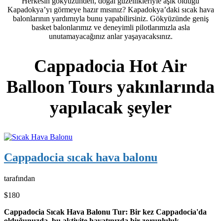
Herkesin gökyüzünden, doğal güzellikleriyle aşık olduğu
Kapadokya’yı görmeye hazır mısınız? Kapadokya’daki sıcak hava
balonlarının yardımıyla bunu yapabilirsiniz. Gökyüzünde geniş
basket balonlarımız ve deneyimli pilotlarımızla asla
unutamayacağınız anlar yaşayacaksınız.
Cappadocia Hot Air
Balloon Tours yakınlarında
yapılacak şeyler
Cappadocia sıcak hava balonu
tarafından
$180
Cappadocia Sıcak Hava Balonu Tur: Bir kez Cappadocia'da
olduğunuzda, bu aktivite hayatınızda bir zorunluluk.