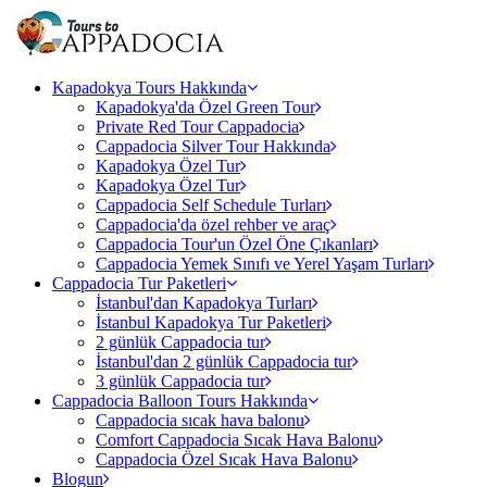
Kapadokya Tours Hakkında
Kapadokya'da Özel Green Tour
Private Red Tour Cappadocia
Cappadocia Silver Tour Hakkında
Kapadokya Özel Tur
Kapadokya Özel Tur
Cappadocia Self Schedule Turları
Cappadocia'da özel rehber ve araç
Cappadocia Tour'un Özel Öne Çıkanları
Cappadocia Yemek Sınıfı ve Yerel Yaşam Turları
Cappadocia Tur Paketleri
İstanbul'dan Kapadokya Turları
İstanbul Kapadokya Tur Paketleri
2 günlük Cappadocia tur
İstanbul'dan 2 günlük Cappadocia tur
3 günlük Cappadocia tur
Cappadocia Balloon Tours Hakkında
Cappadocia sıcak hava balonu
Comfort Cappadocia Sıcak Hava Balonu
Cappadocia Özel Sıcak Hava Balonu
Blogun