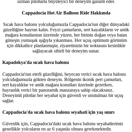
uzman pilotlarla büyüleyici bir deneyim garanti eder.
Cappadocia Hot Air Balloon Ride Hakkında
Sıcak hava balonu yolculuğumuzla Cappadocia'nın diğer dünyadaki
güzelliğine hayran kalın. Feyzi çamurların, sert kayalıkların ve antik
mağara konutlarının üzerinde yüzen, her birinin doğan veya batan
güneşin yumuşak ışığıyla yıkanması. Her uçuş optimum görünüm
için dikkatlice planlanmıştır, ziyaretinizin bir noktasını kesinlikle
sağlayacak sihirli bir deneyim sunar.
Kapadokya'da sıcak hava balonu
Cappadocia'nın eterli güzelliğini, heyecan verici sıcak hava balonu
yolculuğumuzla gökten deneyin. Bölgenin ikonik peri çamurları,
sert kayalıklar ve antik mağara konutları üzerinde gezerken,
hayranlık verici bir panoramik manzaraya sahip olacaksınız.
Deneyimli pilotlar her seyahat için güvenli ve unutulmaz bir uçuş
sağlar.
Cappadocia'da sıcak hava balonu seyahati için yaş sınırı
Güvenlik için, Cappadocia'daki sıcak hava balonu seyahatlerimiz
genellikle yolcuların en az 6 yaşında olması gerekmektedir.