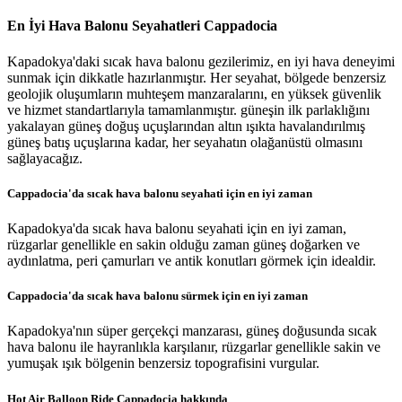
En İyi Hava Balonu Seyahatleri Cappadocia
Kapadokya'daki sıcak hava balonu gezilerimiz, en iyi hava deneyimi
sunmak için dikkatle hazırlanmıştır. Her seyahat, bölgede benzersiz
geolojik oluşumların muhteşem manzaralarını, en yüksek güvenlik
ve hizmet standartlarıyla tamamlanmıştır. güneşin ilk parlaklığını
yakalayan güneş doğuş uçuşlarından altın ışıkta havalandırılmış
güneş batış uçuşlarına kadar, her seyahatın olağanüstü olmasını
sağlayacağız.
Cappadocia'da sıcak hava balonu seyahati için en iyi zaman
Kapadokya'da sıcak hava balonu seyahati için en iyi zaman,
rüzgarlar genellikle en sakin olduğu zaman güneş doğarken ve
aydınlatma, peri çamurları ve antik konutları görmek için idealdir.
Cappadocia'da sıcak hava balonu sürmek için en iyi zaman
Kapadokya'nın süper gerçekçi manzarası, güneş doğusunda sıcak
hava balonu ile hayranlıkla karşılanır, rüzgarlar genellikle sakin ve
yumuşak ışık bölgenin benzersiz topografisini vurgular.
Hot Air Balloon Ride Cappadocia hakkında