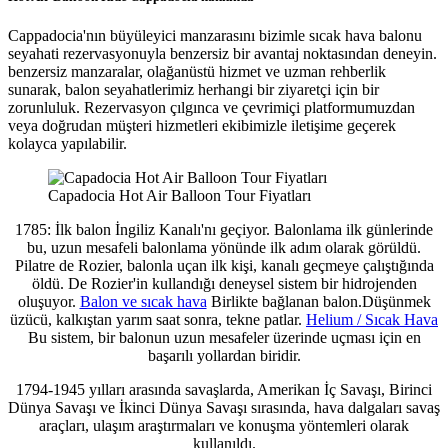
Cappadocia'nın büyüleyici manzarasını bizimle sıcak hava balonu
seyahati rezervasyonuyla benzersiz bir avantaj noktasından deneyin.
benzersiz manzaralar, olağanüstü hizmet ve uzman rehberlik
sunarak, balon seyahatlerimiz herhangi bir ziyaretçi için bir
zorunluluk. Rezervasyon çılgınca ve çevrimiçi platformumuzdan
veya doğrudan müşteri hizmetleri ekibimizle iletişime geçerek
kolayca yapılabilir.
Capadocia Hot Air Balloon Tour Fiyatları
1785: İlk balon İngiliz Kanalı'nı geçiyor. Balonlama ilk günlerinde
bu, uzun mesafeli balonlama yönünde ilk adım olarak görüldü.
Pilatre de Rozier, balonla uçan ilk kişi, kanalı geçmeye çalıştığında
öldü. De Rozier'in kullandığı deneysel sistem bir hidrojenden
oluşuyor.
Balon ve sıcak hava
Birlikte bağlanan balon.Düşünmek
üzücü, kalkıştan yarım saat sonra, tekne patlar.
Helium / Sıcak Hava
Bu sistem, bir balonun uzun mesafeler üzerinde uçması için en
başarılı yollardan biridir.
1794-1945 yılları arasında savaşlarda, Amerikan İç Savaşı, Birinci
Dünya Savaşı ve İkinci Dünya Savaşı sırasında, hava dalgaları savaş
araçları, ulaşım araştırmaları ve konuşma yöntemleri olarak
kullanıldı.