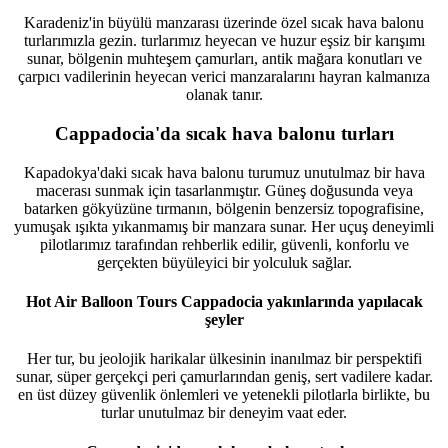
Karadeniz'in büyülü manzarası üzerinde özel sıcak hava balonu
turlarımızla gezin. turlarımız heyecan ve huzur eşsiz bir karışımı
sunar, bölgenin muhteşem çamurları, antik mağara konutları ve
çarpıcı vadilerinin heyecan verici manzaralarını hayran kalmanıza
olanak tanır.
Cappadocia'da sıcak hava balonu turları
Kapadokya'daki sıcak hava balonu turumuz unutulmaz bir hava
macerası sunmak için tasarlanmıştır. Güneş doğusunda veya
batarken gökyüzüne tırmanın, bölgenin benzersiz topografisine,
yumuşak ışıkta yıkanmamış bir manzara sunar. Her uçuş deneyimli
pilotlarımız tarafından rehberlik edilir, güvenli, konforlu ve
gerçekten büyüleyici bir yolculuk sağlar.
Hot Air Balloon Tours Cappadocia yakınlarında yapılacak
şeyler
Her tur, bu jeolojik harikalar ülkesinin inanılmaz bir perspektifi
sunar, süper gerçekçi peri çamurlarından geniş, sert vadilere kadar.
en üst düzey güvenlik önlemleri ve yetenekli pilotlarla birlikte, bu
turlar unutulmaz bir deneyim vaat eder.