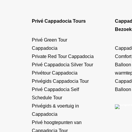
Privé Cappadocia Tours
Cappad
Bezoek
Privé Green Tour
Cappadocia
Cappado
Private Red Tour Cappadocia
Comfort
Privé Cappadocia Silver Tour
Balloon
Privétour Cappadocia
warmte
Privégids Cappadocia Tour
Cappado
Privé Cappadocia Self
Balloon
Schedule Tour
Privégids & voertuig in
Cappadocia
Privé hoogtepunten van
Cappadocia Tour