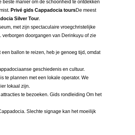
e beste manier om de schoonheid te ontdekken
 mist.
Privé gids Cappadocia tours
De meest
docia Silver Tour
.
um, met zijn spectaculaire vroegchristelijke
n.
verborgen doorgangen van Derinkuyu of zie
een ballon te reizen, heb je genoeg tijd, omdat
Cappadociaanse geschiedenis en cultuur.
eis te plannen met een lokale operator. We
r lokaal zijn.
attracties te bezoeken.
Gids rondleiding
Om het
 Cappadocia. Slechte signage kan het moeilijk