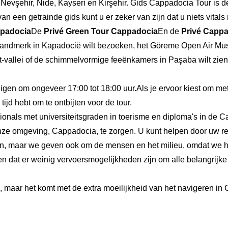
 Nevşehir, Nide, Kayseri en Kirşehir.
Gids Cappadocia Tour
is d
n een getrainde gids kunt u er zeker van zijn dat u niets vitals
ppadocia
De
Privé Green Tour Cappadocia
En de
Privé Cappa
landmerk in Kapadocië wilt bezoeken, het Göreme Open Air Muse
nt-vallei of de schimmelvormige feeënkamers in Paşaba wilt zie
gen om ongeveer 17:00 tot 18:00 uur.Als je ervoor kiest om met 
ijd hebt om te ontbijten voor de tour.
ionals met universiteitsgraden in toerisme en diploma's in de 
 onze omgeving, Cappadocia, te zorgen. U kunt helpen door uw r
en, maar we geven ook om de mensen en het milieu, omdat we hie
 dat er weinig vervoersmogelijkheden zijn om alle belangrijke 
e, maar het komt met de extra moeilijkheid van het navigeren in