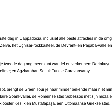
eerste dag in Cappadocia, inclusief alle beste attracties in de 
lve, het Uçhisar-rockkasteel, de Devrent- en Paşaba-valleien
 je tweede dag nog meer kunt wandel en verkennen: Derinkuyu U
Selime; en Agzkarahan Seljuk Turkse Caravansaray.
hebt, brengt de Green Tour je naar minder bekende maar niet 
laire Soanl-vallei, de Romeinse stad Sobessos met zijn moza
 klooster Keslik en Mustafapaşa, een Ottomaanse Griekse stad.