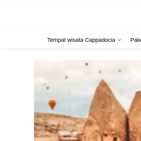
Tempat wisata Cappadocia
Pak