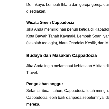
Derinkuyu; Lembah Ihlara dan gereja-gereja da
disediakan.
Wisata Green Cappadocia
Jika Anda memiliki hari penuh ketiga di Kapad
Kota Bawah Tanah Kaymakl, Lembah Soanl yan
(sekolah teologis), biara Ortodoks Keslik, dan
Budaya dan Masakan Cappadocia
Jika Anda ingin melampaui kebiasaan Alkitab di
Travel.
Pengolahan anggur
Selama ribuan tahun, Cappadocia telah menghasi
Cappadocia lebih baik daripada sebelumnya, d
mereka.