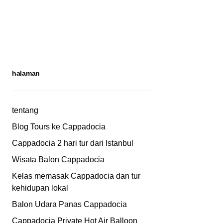
halaman
tentang
Blog Tours ke Cappadocia
Cappadocia 2 hari tur dari Istanbul
Wisata Balon Cappadocia
Kelas memasak Cappadocia dan tur
kehidupan lokal
Balon Udara Panas Cappadocia
Cappadocia Private Hot Air Balloon