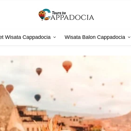
et Wisata Cappadocia
Wisata Balon Cappadocia