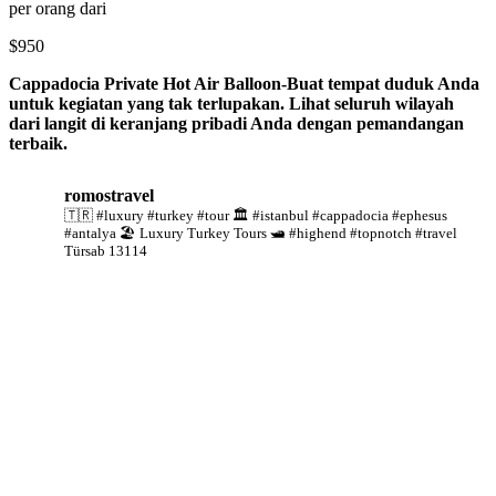
per orang dari
$950
Cappadocia Private Hot Air Balloon-Buat tempat duduk Anda
untuk kegiatan yang tak terlupakan. Lihat seluruh wilayah
dari langit di keranjang pribadi Anda dengan pemandangan
terbaik.
romostravel
🇹🇷 #luxury #turkey #tour
🏛️ #istanbul #cappadocia #ephesus
#antalya
🏖️ Luxury Turkey Tours
🛥️ #highend #topnotch #travel
Türsab 13114