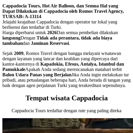
Cappadocia Tours, Hot Air Balloon, dan Semua Hal yang
Dapat Dilakukan di Cappadocia oleh Romos Travel Agency,
TURSAB: A-13114
Jelajahi keajaiban Cappadocia dengan operator tur lokal yang
berlisensi dan terdaftar di Turki.
Harga diperbarui untuk
2026
Dan semua pembelian dilakukan
langsung
Dengan
Tidak ada perantara, tidak ada biaya
tambahan
dan
Jaminan Reservasi
.
Sejak
2009
, Romos Travel dengan bangga melayani wisatawan
dengan layanan yang lancar dan keahlian yang dipercaya dari
kantor-kantornya di
Kapadokia, Efesus, Antalya, Istanbul dan
Pamukkale
Apakah Anda sedang merencanakan matahari terbit
Balon Udara Panas yang Berjalan
Jika Anda ingin melakukan tur
pribadi, atau petualangan beberapa hari, Anda berada di tangan yang
baik dengan agen perjalanan Turki yang terakreditasi sepenuhnya.
Tempat wisata Cappadocia
Cappadocia Tours terdaftar dengan rute yang paling direka