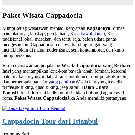
Paket Wisata Cappadocia
Mimpi setiap wisatawan menjadi kenyataan
Kapadokya
Formasi
batu alamnya, lanskap, gereja batu,
Kota bawah tanah,
Kota
tradisional lokal, masakan, dan tentu saja, balon udara panas
mengesankan. Cappadocia menawarkan lingkungan yang
menakjubkan di mana modernisme, seni kontemporer, dan kuno
hidup bersama.
Roma menawarkan perjalanan
Wisata Cappadocia yang Berhari-
hari
yang menampilkan kota-kota bawah tanah, lembah, katedral
batu, makanan yang indah, di-air-conditioned, non-perokok mobil,
dan berpengalaman
Tur yang panduan
Wisata lain yang tersedia
termasuk hiking, quad biking, jeep safari,
Balon Udara
Panas
Untuk informasi lebih lanjut silahkan hubungi agen travel
roma.
Paket Wisata Cappadocia
Jika Anda memiliki pertanyaan.
Cappadocia Tour dari Istanbul
per orang dari