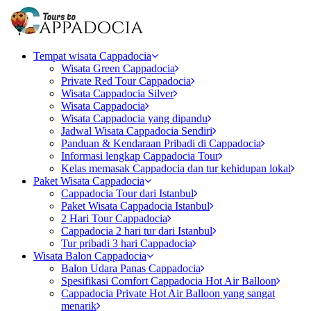
Tempat wisata Cappadocia
Wisata Green Cappadocia
Private Red Tour Cappadocia
Wisata Cappadocia Silver
Wisata Cappadocia
Wisata Cappadocia yang dipandu
Jadwal Wisata Cappadocia Sendiri
Panduan & Kendaraan Pribadi di Cappadocia
Informasi lengkap Cappadocia Tour
Kelas memasak Cappadocia dan tur kehidupan lokal
Paket Wisata Cappadocia
Cappadocia Tour dari Istanbul
Paket Wisata Cappadocia Istanbul
2 Hari Tour Cappadocia
Cappadocia 2 hari tur dari Istanbul
Tur pribadi 3 hari Cappadocia
Wisata Balon Cappadocia
Balon Udara Panas Cappadocia
Spesifikasi Comfort Cappadocia Hot Air Balloon
Cappadocia Private Hot Air Balloon yang sangat
menarik