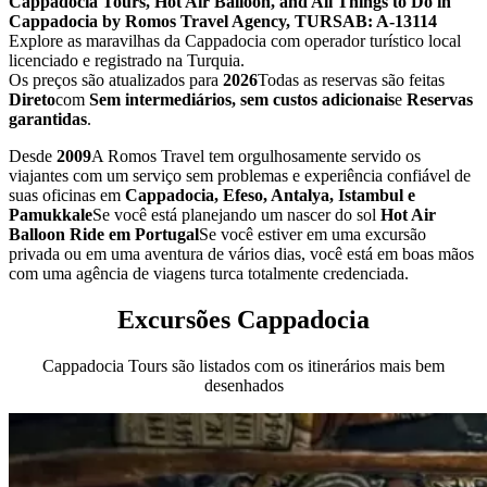
Cappadocia Tours, Hot Air Balloon, and All Things to Do in
Cappadocia by Romos Travel Agency, TURSAB: A-13114
Explore as maravilhas da Cappadocia com operador turístico local
licenciado e registrado na Turquia.
Os preços são atualizados para
2026
Todas as reservas são feitas
Direto
com
Sem intermediários, sem custos adicionais
e
Reservas
garantidas
.
Desde
2009
A Romos Travel tem orgulhosamente servido os
viajantes com um serviço sem problemas e experiência confiável de
suas oficinas em
Cappadocia, Efeso, Antalya, Istambul e
Pamukkale
Se você está planejando um nascer do sol
Hot Air
Balloon Ride em Portugal
Se você estiver em uma excursão
privada ou em uma aventura de vários dias, você está em boas mãos
com uma agência de viagens turca totalmente credenciada.
Excursões Cappadocia
Cappadocia Tours são listados com os itinerários mais bem
desenhados