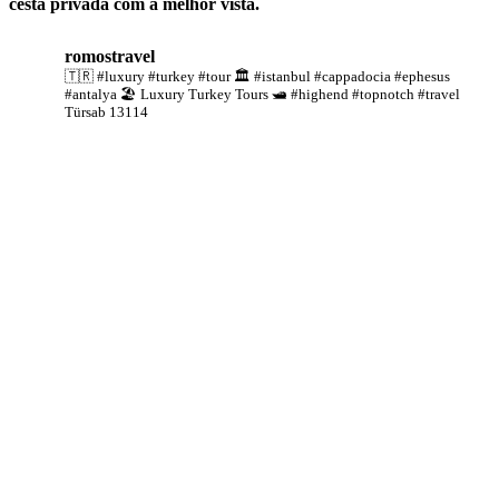
cesta privada com a melhor vista.
romostravel
🇹🇷 #luxury #turkey #tour
🏛️ #istanbul #cappadocia #ephesus
#antalya
🏖️ Luxury Turkey Tours
🛥️ #highend #topnotch #travel
Türsab 13114