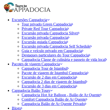
Excursões Cappadocia
Tour privado Green Cappadocia
Private Red Tour Cappadocia
Excursão privada Cappadocia Silver
Excursão privada Cappadocia
Excursão guiada Cappadocia
Excursão privada Cappadocia Self Schedule
Guia e veículo privado em Cappadocia
Destaques particulares do Tour Cappadocia
Cappadocia Classe de culinária e passeio de vida local
Pacotes de viagem Cappadocia
Cappadocia Tour de Istambul
Pacote de viagem de Istambul Cappadocia
Excursão de 2 dias em Cappadocia
Cappadocia 2 dias de viagem de Istambul
Excursão de 3 dias em Cappadocia
Cappadocia Balão Tours
Cappadocia Hot Air Balloon - Balão de Ar Quente
Comfort Cappadocia Balão de Ar Quente
Cappadocia Balão de Ar Quente Privado
Blogs