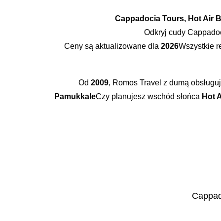
Cappadocia Tours, Hot Air 
Odkryj cudy Cappadoc
Ceny są aktualizowane dla
2026
Wszystkie 
Od
2009
, Romos Travel z dumą obsługu
Pamukkale
Czy planujesz wschód słońca
Hot A
Cappado