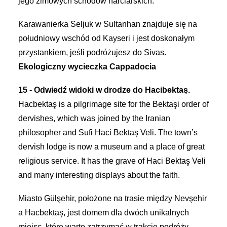
jego zimowych schodów narciarskich.
Karawanierka Seljuk w Sultanhan znajduje się na
południowy wschód od Kayseri i jest doskonałym
przystankiem, jeśli podróżujesz do Sivas.
Ekologiczny wycieczka Cappadocia
15 - Odwiedź widoki w drodze do Hacibektaş.
Hacbektaş is a pilgrimage site for the Bektaşi order of
dervishes, which was joined by the Iranian
philosopher and Sufi Haci Bektaş Veli. The town’s
dervish lodge is now a museum and a place of great
religious service. It has the grave of Haci Bektaş Veli
and many interesting displays about the faith.
Miasto Gülşehir, położone na trasie między Nevşehir
a Hacbektaş, jest domem dla dwóch unikalnych
miejsc, które warto zatrzymać w trakcie podróży.