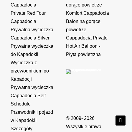
Cappadocia
gorące powietrze
Private Red Tour
Komfort Cappadocia
Cappadocia
Balon na gorące
Prywatna wycieczka
powietrze
Cappadocia Silver
Cappadocia Private
Prywatna wycieczka
Hot Air Balloon -
do Kapadokii
Płyta powietrzna
Wycieczka z
przewodnikiem po
Kapadocji
Prywatna wycieczka
Cappadocia Self
Schedule
Przewodnik i pojazd
© 2009- 2026
w Kapadokii
Wszystkie prawa
Szczegóły