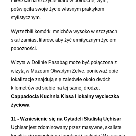
mieszkał na szczycie filaru w północnej Syrii,
poświęciła swoje życie własnym praktykom
stylistycznym.
Wyrzeźbili komórki mnichów wysoko w szczytach
skał zamiast filarów, aby żyć ermitycznym życiem
pobożności.
Wizyta w Dolinie Pasabag może być połączona z
wizytą w Muzeum Otwartym Zelve, ponieważ obie
lokalizacje znajdują się zaledwie około dwóch
kilometrów od siebie na tej samej drodze.
Cappadocia Kuchnia Klasa i lokalny wycieczka
życiowa
11 - Wzniesienie się na Cytadeli Skalistą Uçhisar
Uçhisar jest zdominowany przez masywne, skaliste
fortyfikacje wypełnione tunelami i jaskinie.W czasach