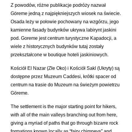
Z powodów, różne publikacje podróży nazwał
Göreme jedną z najpiękniejszych wiosek na świecie.
Osada leży w połowie pochowany na wzgórzu, jego
kamienne fasady budynków ukrywa labirynt jaskini
pod. Goreme jest centrum turystyczne Kapadocji, a
wiele z historycznych budynków tutaj zostały
przekształcone w boutique hoteli jaskiniowych.
Kościół El Nazar (Złe Oko) i Kościół Sakl (Ukryty) są
dostępne przez Muzeum Caddesi, krótki spacer od
centrum na trasie do Muzeum na świeżym powietrzu
Göreme.
The settlement is the major starting point for hikers,
with all of the main valleys branching out from here,
giving a myriad of paths that go through bizarre rock
formations known locally as “fairy chimneys” and