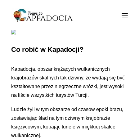
Restauracje w pobliżu
Cappadocia Tours
Cappadocia Pakiety turystyczne
Co robić w Kapadocji?
Cappadocia Balonowe wycieczki
Kapadocja, obszar krążących wulkanicznych
Blogi
krajobrazów skalnych tak dziwny, że wydają się być
Około
kształtowane przez niegrzeczne wróżki, jest wysoki
na liście wszystkich turystów Turcji.
Kontakty
Ludzie żyli w tym obszarze od czasów epoki brązu,
zostawiając ślad na tym dziwnym krajobrazie
księżycowym, kopając tunele w miękkiej skałce
wulkanicznej.