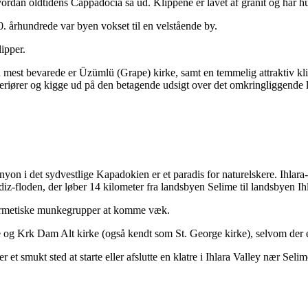
an oldtidens Cappadocia så ud. Klippene er lavet af granit og har hu
0. århundrede var byen vokset til en velstående by.
ipper.
en mest bevarede er Üzümlü (Grape) kirke, samt en temmelig attraktiv 
eriører og kigge ud på den betagende udsigt over det omkringliggende 
yon i det sydvestlige Kapadokien er et paradis for naturelskere. Ihlara-
z-floden, der løber 14 kilometer fra landsbyen Selime til landsbyen Ih
 hermetiske munkegrupper at komme væk.
e og Krk Dam Alt kirke (også kendt som St. George kirke), selvom der e
et smukt sted at starte eller afslutte en klatre i Ihlara Valley nær Seli