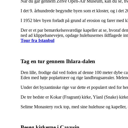
Når du går gennem Zelve Open-Air Museum, kan du se, hvord
I det 9. århundrede begyndte byen som et kloster, og i det 2
I 1952 blev byen forladt på grund af erosion og farer med kl
Der er et par bemærkelsesværdige kapeller at se, hvoraf d
ned ad klippebanevejen, opdage hulehusernes ildflagede int
Tour fra Istanbul
Tag en tur gennem Ihlara-dalen
Den lille, frodige dal ved foden af denne 100 meter dybe can
Eden med høje poplartræer og rige landbrugsarealer. Melendi
Under det byzantinske rige var dette et populært sted for
De tre bedste er Kokar (Fragrant) kirke, Ylanl (Snake) kirk
Selime Monastery rock top, med sine hulehuse og kapeller, er 
Besøg kirkerne i Cavusin