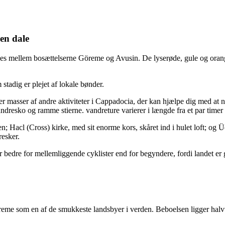
en dale
s mellem bosættelserne Göreme og Avusin. De lyserøde, gule og orange 
stadig er plejet af lokale bønder.
 masser af andre aktiviteter i Cappadocia, der kan hjælpe dig med at n
andresko og ramme stierne. vandreture varierer i længde fra et par timer t
en; Hacl (Cross) kirke, med sit enorme kors, skåret ind i hulet loft; og
resker.
r bedre for mellemliggende cyklister end for begyndere, fordi landet er 
eme som en af de smukkeste landsbyer i verden. Beboelsen ligger halvt