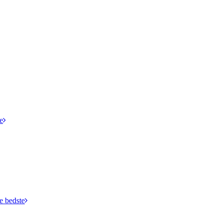
e
e bedste