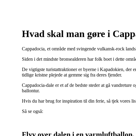
Hvad skal man gøre i Capp
Cappadocia, et område med svingende vulkansk-rock landskabe
Siden i det mindste bronsealderen har folk boet i dette om
De vigtigste turistattraktioner er byerne i Kapadokien, der 
tidlige kristne plejede at gemme sig fra deres fjender.
Cappadocia-dale er et af de bedste steder at gå vandreture og
ballontur.
Hvis du har brug for inspiration til din ferie, så tjek vores l
Så se også:
Flyv over dalen i en varmluftballon.