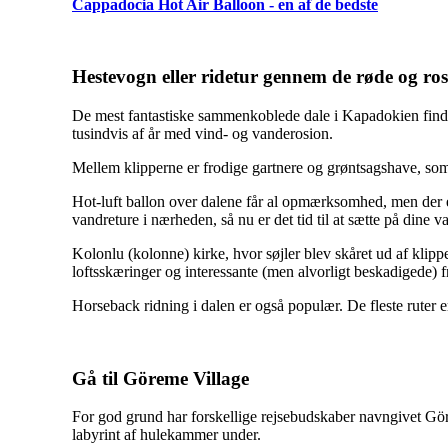
Cappadocia Hot Air Balloon - en af de bedste
Hestevogn eller ridetur gennem de røde og ros
De mest fantastiske sammenkoblede dale i Kapadokien finde
tusindvis af år med vind- og vanderosion.
Mellem klipperne er frodige gartnere og grøntsagshave, som 
Hot-luft ballon over dalene får al opmærksomhed, men der er
vandreture i nærheden, så nu er det tid til at sætte på dine v
Kolonlu (kolonne) kirke, hvor søjler blev skåret ud af klipp
loftsskæringer og interessante (men alvorligt beskadigede) f
Horseback ridning i dalen er også populær. De fleste ruter e
Gå til Göreme Village
For god grund har forskellige rejsebudskaber navngivet Gör
labyrint af hulekammer under.