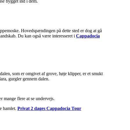
se bygget ind i dem.
klippemoske. Hovedspændingen på dette sted er dog at gå
landskab. Du kan også være interesseret i
Cappadocia
dalen, som er omgivet af grove, høje klipper, er et smukt
lara, gurgler gennem dalen.
r mange flere at se undervejs.
me hamlet.
Privat 2 dages Cappadocia Tour