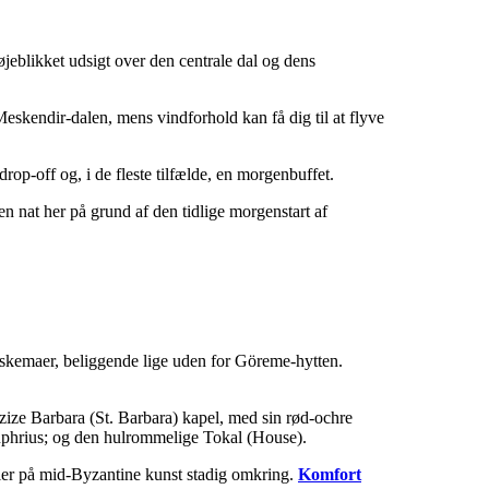
jeblikket udsigt over den centrale dal og dens
eskendir-dalen, mens vindforhold kan få dig til at flyve
op-off og, i de fleste tilfælde, en morgenbuffet.
en nat her på grund af den tidlige morgenstart af
kemaer, beliggende lige uden for Göreme-hytten.
zize Barbara (St. Barbara) kapel, med sin rød-ochre
nuphrius; og den hulrommelige Tokal (House).
ler på mid-Byzantine kunst stadig omkring.
Komfort