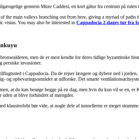
e tilgængelige gennem Müze Caddesi, en kort gåtur fra centrum på rut
all of the main valleys branching out from here, giving a myriad of paths
c vistas. You may also be interested in
Cappadocia 2-dages tur fra I
inkuyu
ronsealderen, men de er mest kendte for deres tidlige byzantinske histor
g persiske invasioner.
flugtssted i Cappadocia. Da de rejser længere og dybere ned i jorden, 
olig- og opbevaringsområder at udforske. Det smarte ventilationsachsyst
n, at du kan besøge begge på en dag, men hvis du kun vil se en, er 
er uden at blive forhindret af mængder.
ed klaustrofobi bør vide, at nogle dele af tunnellerne er meget stramme