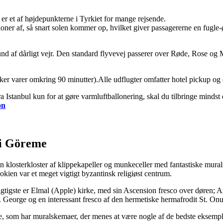
r et af højdepunkterne i Tyrkiet for mange rejsende.
ner af, så snart solen kommer op, hvilket giver passagererne en fugle-ø
und af dårligt vejr. Den standard flyvevej passerer over Røde, Rose og M
er varer omkring 90 minutter).Alle udflugter omfatter hotel pickup og dr
 Istanbul kun for at gøre varmluftballonering, skal du tilbringe mindst 
on
 i Göreme
sterkloster af klippekapeller og munkeceller med fantastiske murals
okien var et meget vigtigt byzantinsk religiøst centrum.
igtigste er Elmal (Apple) kirke, med sin Ascension fresco over døren; A
t. George og en interessant fresco af den hermetiske hermafrodit St. O
ke, som har muralskemaer, der menes at være nogle af de bedste eksemp