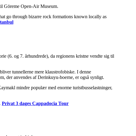
en til Göreme Open-Air Museum.
 that go through bizarre rock formations known locally as
stanbul
ie (6. og 7. århundrede), da regionens kristne vendte sig til
bliver tunnellerne mere klaustrofobiske. I denne
em, der anvendes af Derinkuyu-boerne, er også synligt.
Kaymakl mindre populær med enorme turistbusselastninger,
.
Privat 3 dages Cappadocia Tour