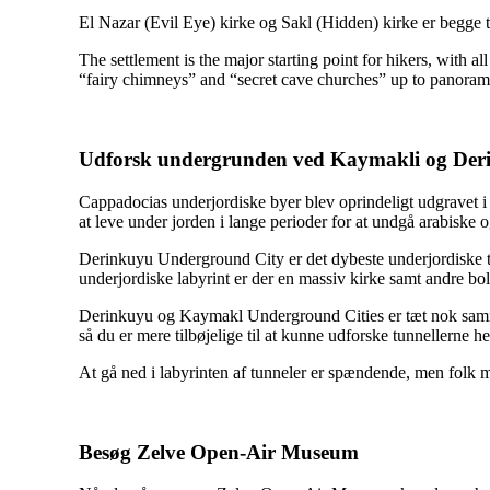
El Nazar (Evil Eye) kirke og Sakl (Hidden) kirke er begg
The settlement is the major starting point for hikers, with 
“fairy chimneys” and “secret cave churches” up to panorami
Udforsk undergrunden ved Kaymakli og Der
Cappadocias underjordiske byer blev oprindeligt udgravet i b
at leve under jorden i lange perioder for at undgå arabiske o
Derinkuyu Underground City er det dybeste underjordiske til
underjordiske labyrint er der en massiv kirke samt andre b
Derinkuyu og Kaymakl Underground Cities er tæt nok samme
så du er mere tilbøjelige til at kunne udforske tunnellerne h
At gå ned i labyrinten af tunneler er spændende, men folk m
Besøg Zelve Open-Air Museum