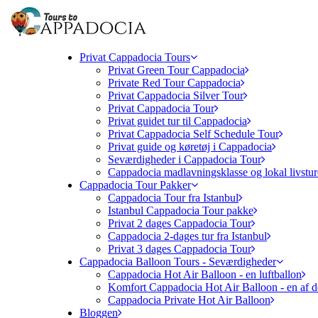
Privat Cappadocia Tours
Privat Green Tour Cappadocia
Private Red Tour Cappadocia
Privat Cappadocia Silver Tour
Privat Cappadocia Tour
Privat guidet tur til Cappadocia
Privat Cappadocia Self Schedule Tour
Privat guide og køretøj i Cappadocia
Seværdigheder i Cappadocia Tour
Cappadocia madlavningsklasse og lokal livstur
Cappadocia Tour Pakker
Cappadocia Tour fra Istanbul
Istanbul Cappadocia Tour pakke
Privat 2 dages Cappadocia Tour
Cappadocia 2-dages tur fra Istanbul
Privat 3 dages Cappadocia Tour
Cappadocia Balloon Tours - Seværdigheder
Cappadocia Hot Air Balloon - en luftballon
Komfort Cappadocia Hot Air Balloon - en af d
Cappadocia Private Hot Air Balloon
Bloggen