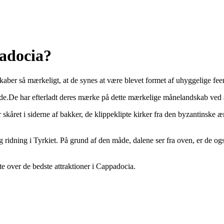
adocia?
r så mærkeligt, at de synes at være blevet formet af uhyggelige feer, e
råde.De har efterladt deres mærke på dette mærkelige månelandskab ved a
er skåret i siderne af bakker, de klippeklipte kirker fra den byzantinske
 ridning i Tyrkiet. På grund af den måde, dalene ser fra oven, er de også
iste over de bedste attraktioner i Cappadocia.