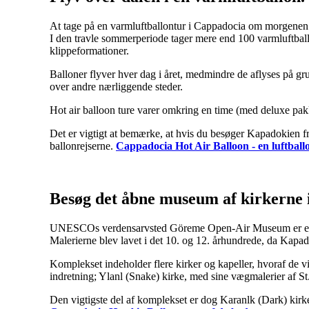
At tage på en varmluftballontur i Cappadocia om morgenen e
I den travle sommerperiode tager mere end 100 varmluftballo
klippeformationer.
Balloner flyver hver dag i året, medmindre de aflyses på gr
over andre nærliggende steder.
Hot air balloon ture varer omkring en time (med deluxe pakk
Det er vigtigt at bemærke, at hvis du besøger Kapadokien fra
ballonrejserne.
Cappadocia Hot Air Balloon - en luftball
Besøg det åbne museum
af kirkerne
UNESCOs verdensarvsted Göreme Open-Air Museum er en klo
Malerierne blev lavet i det 10. og 12. århundrede, da Kapad
Komplekset indeholder flere kirker og kapeller, hvoraf de v
indretning; Ylanl (Snake) kirke, med sine vægmalerier af S
Den vigtigste del af komplekset er dog Karanlk (Dark) kir