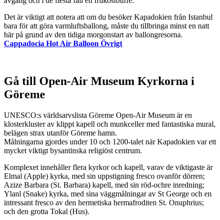
avgång och i de flesta fall en frukostbuffé.
Det är viktigt att notera att om du besöker Kapadokien från Istanbul
bara för att göra varmluftsballong, måste du tillbringa minst en natt
här på grund av den tidiga morgonstart av ballongresorna.
Cappadocia Hot Air Balloon Övrigt
Gå till Open-Air Museum
Kyrkorna i
Göreme
UNESCO:s världsarvslista Göreme Open-Air Museum är en
klosterkluster av klippt kapell och munkceller med fantastiska mural,
belägen strax utanför Göreme hamn.
Målningarna gjordes under 10 och 1200-talet när Kapadokien var ett
mycket viktigt bysantinska religiöst centrum.
Komplexet innehåller flera kyrkor och kapell, varav de viktigaste är
Elmal (Apple) kyrka, med sin uppstigning fresco ovanför dörren;
Azize Barbara (St. Barbara) kapell, med sin röd-ochre inredning;
Ylanl (Snake) kyrka, med sina väggmålningar av St George och en
intressant fresco av den hermetiska hermafroditen St. Onuphrius;
och den grotta Tokal (Hus).