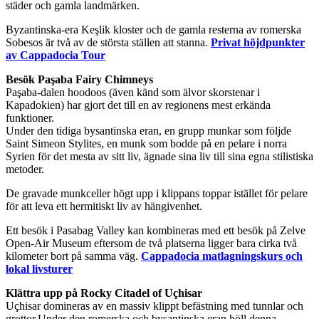
städer och gamla landmärken.
Byzantinska-era Keşlik kloster och de gamla resterna av romerska
Sobesos är två av de största ställen att stanna.
Privat höjdpunkter
av Cappadocia Tour
Besök Paşaba Fairy Chimneys
Paşaba-dalen hoodoos (även känd som älvor skorstenar i
Kapadokien) har gjort det till en av regionens mest erkända
funktioner.
Under den tidiga bysantinska eran, en grupp munkar som följde
Saint Simeon Stylites, en munk som bodde på en pelare i norra
Syrien för det mesta av sitt liv, ägnade sina liv till sina egna stilistiska
metoder.
De gravade munkceller högt upp i klippans toppar istället för pelare
för att leva ett hermitiskt liv av hängivenhet.
Ett besök i Pasabag Valley kan kombineras med ett besök på Zelve
Open-Air Museum eftersom de två platserna ligger bara cirka två
kilometer bort på samma väg.
Cappadocia matlagningskurs och
lokal livsturer
Klättra upp på Rocky Citadel of Uçhisar
Uçhisar domineras av en massiv klippt befästning med tunnlar och
grottor.Under den romerska och bysantinska eran höll denna