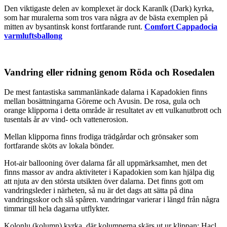
Den viktigaste delen av komplexet är dock Karanlk (Dark) kyrka,
som har muralerna som tros vara några av de bästa exemplen på
mitten av bysantinsk konst fortfarande runt.
Comfort Cappadocia
varmluftsballong
Vandring eller ridning genom Röda och Rosedalen
De mest fantastiska sammanlänkade dalarna i Kapadokien finns
mellan bosättningarna Göreme och Avusin. De rosa, gula och
orange klipporna i detta område är resultatet av ett vulkanutbrott och
tusentals år av vind- och vattenerosion.
Mellan klipporna finns frodiga trädgårdar och grönsaker som
fortfarande sköts av lokala bönder.
Hot-air ballooning över dalarna får all uppmärksamhet, men det
finns massor av andra aktiviteter i Kapadokien som kan hjälpa dig
att njuta av den största utsikten över dalarna. Det finns gott om
vandringsleder i närheten, så nu är det dags att sätta på dina
vandringsskor och slå spåren. vandringar varierar i längd från några
timmar till hela dagarna utflykter.
Kolonlu (kolumn) kyrka, där kolumnerna skärs ut ur klippan; Hacl