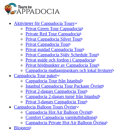
Aktiviteter för Cappadocia Tours
Privat Green Tour Cappadocia
Private Red Tour Cappadocia
Privat Cappadocia Silver Tour
Privat Cappadocia Tour
Privat guidad Cappadocia Tour
Privat Cappadocia Själv Schedule Tour
Privat guide och fordon i Cappadocia
Privat höjdpunkter av Cappadocia Tour
Cappadocia matlagningskurs och lokal livsturer
Cappadocia Tour paket
Cappadocia Tour från Istanbul
Istanbul Cappadocia Tour Package Övrigt
Privat 2-dagars Cappadocia Tour
Cappadocia 2-dagars turné från Istanbul
Privat 3-dagars Cappadocia Tour
Cappadocia Balloon Tours Övrigt
Cappadocia Hot Air Balloon Övrigt
Comfort Cappadocia varmluftsballong
Cappadocia Private Hot Air Balloon Övriga
Bloggen