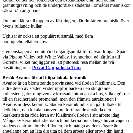
granitutgrävning och de underjordiska städerna i området människor
säkra från angripare.
Du kan klättra till toppen av fästningen, där du får en bra utsikt över
byens rullande kullar.
Uçhisar är också ett populärt turistmål, med flera
boutiquehotellalternativ.
Gemenskapen är en utmärkt utgångspunkt för dalvandringar. Spår
via Pigeon Valley och White Valley, i synnerhet, gå härifrån till
Göreme, vilket möjliggör en lätt pittoresk resa mellan de två
bosättningarna.
Privat Cappadocia Tour
Besök Avanos för att köpa lokala keramik
Avanos är en blomstrande provinsstad vid floden Kizilirmak. Den
äldre delen av staden vrider uppför backen i en slingrande
kullerstensgator omgiven av krossade ottomanska hus, vilket gör det
till en fascinerande promenad, men den främsta attraktionen i
Avanos är dess keramik. Staden keramikindustrin går tillbaka till
hetittiden, och lokala hantverkare fortfarande använda den
karakteristiska röda leran av Kizilirmak floden i sitt arbete idag.
Många av keramikstudierna och butikerna finns längs huvudvägen i
stadens centrum, bredvid floden, och många av deras ägare är
angelägna om att låta dig titta på dem arbeta eller prova din hand