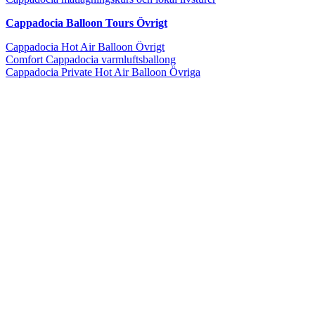
Cappadocia Balloon Tours Övrigt
Cappadocia Hot Air Balloon Övrigt
Comfort Cappadocia varmluftsballong
Cappadocia Private Hot Air Balloon Övriga