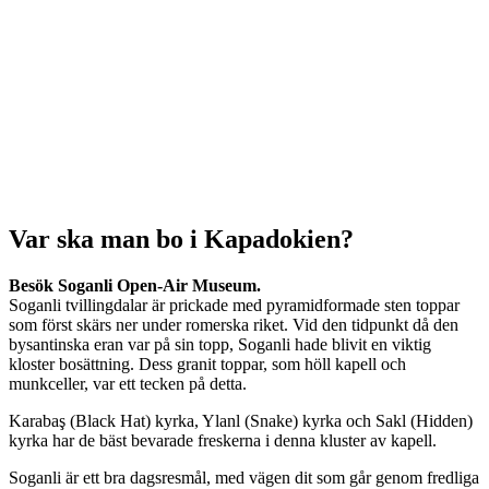
Var ska man bo i Kapadokien?
Besök Soganli Open-Air Museum.
Soganli tvillingdalar är prickade med pyramidformade sten toppar
som först skärs ner under romerska riket. Vid den tidpunkt då den
bysantinska eran var på sin topp, Soganli hade blivit en viktig
kloster bosättning. Dess granit toppar, som höll kapell och
munkceller, var ett tecken på detta.
Karabaş (Black Hat) kyrka, Ylanl (Snake) kyrka och Sakl (Hidden)
kyrka har de bäst bevarade freskerna i denna kluster av kapell.
Soganli är ett bra dagsresmål, med vägen dit som går genom fredliga