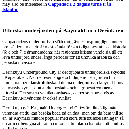
may also be interested in
Cappadocia 2-dagars turné från
Istanbul
Utforska underjorden på Kaymakli och Derinkuyu
Cappadociens underjordiska städer utgrävdes ursprungligen under
bronsåldern, men de är mest kända för sin tidiga bysantinska historia
(6: e och 7: e århundradena) när regionens kristna vände sig till att
leva under jord under långa perioder för att undvika arabiska och
persiska invasioner.
Derinkuyu Underground City är det djupaste underjordiska skyddet
i Kapadokien. När de reser längre och djupare ner i jorden blir
tunnlarna mer klaustrofobiska. I denna underjordiska labyrint finns
en massiv kyrka samt andra bostads- och lagringsutrymmen att
utforska. Det smarta ventilationshasssystemet som används av
Derinkuyu-invånarna är också synligt.
Derinkuyu och Kaymakl Underground Cities är tillräckligt nära
varandra att du kan besöka båda på en dag, men om du bara vill se
en, är Kaymakl mindre populär med stora turistbussbelastningar, så
du är mer benägna att kunna utforska tunnlarna här utan att hindras
av folkmassor.