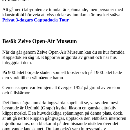
Att gå ner i labyrinten av tunnlar är spännande, men personer med
klaustrofobi bör veta att vissa delar av tunnlarna är mycket snäva.
Privat 3-dagars Cappadocia Tour
Besök Zelve Open-Air Museum
När du går genom Zelve Open-Air Museum kan du se hur forntida
Kappadokien såg ut. Klipporna är gjorda av granit och har hus
inbyggda i dem.
På 900-talet började staden som ett kloster och på 1900-talet hade
den vuxit till en välmående hamn.
Gemenskapen var tvungen att överges 1952 på grund av erosion
och fallskärnor.
Det finns några anmärkningsvärda kapell att se, varav den mest
bevarade är Üzümlü (Grape) kyrka, liksom en ganska attraktiv
klippt moské. Den huvudsakliga spänningen på denna plats, dock,
är att gå nerför klippan gångvägar, upptäcka den eldblåsta interiören
i grottorna hus, och blickar ut på den hisnande utsikten över det
omgivande landskapet. Du kan också vara intresserad av