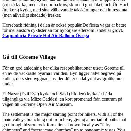
(cross) kyrka, med sitt enorma kors, skuren i grotttaket; och Üc Hacl
(tre kors) kyrka, med sina välbevarade takskärningar och intressanta
(men allvarligt skadade) fresker.
Horseback ridning i dalen är också populär.De flesta vägar är bättre
för mellanstora cyklister än för nybörjare eftersom landet är grovt.
Cappadocia Private Hot Air Balloon Övriga
Gå till Göreme Village
För en god anledning har olika resepublikationer utsett Göreme till
en av de vackraste byarna i världen. Byn ligger halvt begravd på
kullen, dess stenbyggnadsfasader döljer en labyrint av grottkamrar
under.
El Nazar (Evil Eye) kyrka och Sakl (Hidden) kyrka är båda
tillgängliga via Müze Caddesi, en kort promenad från centrum på
vägen till Göreme Open-Air Museum.
The settlement is the major starting point for hikers, with all of the
main valleys branching out from here, giving a myriad of paths that
go through bizarre rock formations known locally as “fairy
chimneys” and “secret cave churches” up to panoramic vistas. You