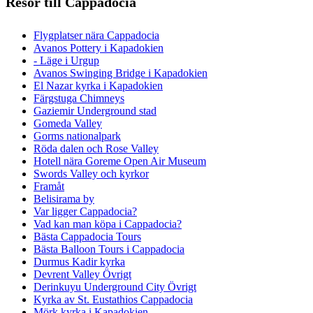
Resor till Cappadocia
Flygplatser nära Cappadocia
Avanos Pottery i Kapadokien
- Läge i Urgup
Avanos Swinging Bridge i Kapadokien
El Nazar kyrka i Kapadokien
Färgstuga Chimneys
Gaziemir Underground stad
Gomeda Valley
Gorms nationalpark
Röda dalen och Rose Valley
Hotell nära Goreme Open Air Museum
Swords Valley och kyrkor
Framåt
Belisirama by
Var ligger Cappadocia?
Vad kan man köpa i Cappadocia?
Bästa Cappadocia Tours
Bästa Balloon Tours i Cappadocia
Durmus Kadir kyrka
Devrent Valley Övrigt
Derinkuyu Underground City Övrigt
Kyrka av St. Eustathios Cappadocia
Mörk kyrka i Kapadokien