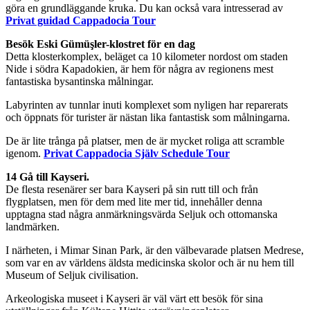
göra en grundläggande kruka. Du kan också vara intresserad av
Privat guidad Cappadocia Tour
Besök Eski Gümüşler-klostret för en dag
Detta klosterkomplex, beläget ca 10 kilometer nordost om staden
Nide i södra Kapadokien, är hem för några av regionens mest
fantastiska bysantinska målningar.
Labyrinten av tunnlar inuti komplexet som nyligen har reparerats
och öppnats för turister är nästan lika fantastisk som målningarna.
De är lite trånga på platser, men de är mycket roliga att scramble
igenom.
Privat
Cappadocia Själv Schedule Tour
14 Gå till Kayseri.
De flesta resenärer ser bara Kayseri på sin rutt till och från
flygplatsen, men för dem med lite mer tid, innehåller denna
upptagna stad några anmärkningsvärda Seljuk och ottomanska
landmärken.
I närheten, i Mimar Sinan Park, är den välbevarade platsen Medrese,
som var en av världens äldsta medicinska skolor och är nu hem till
Museum of Seljuk civilisation.
Arkeologiska museet i Kayseri är väl värt ett besök för sina