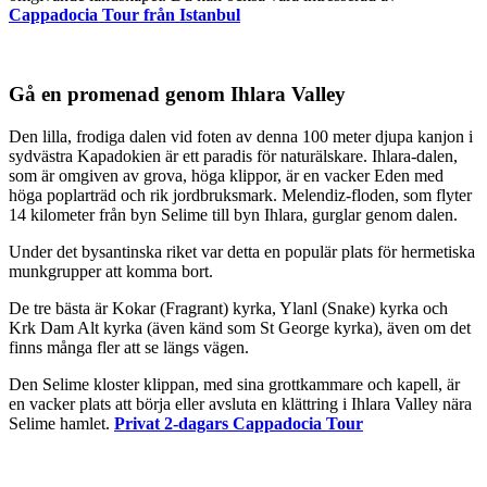
Cappadocia Tour från Istanbul
Gå en promenad genom Ihlara Valley
Den lilla, frodiga dalen vid foten av denna 100 meter djupa kanjon i
sydvästra Kapadokien är ett paradis för naturälskare. Ihlara-dalen,
som är omgiven av grova, höga klippor, är en vacker Eden med
höga poplarträd och rik jordbruksmark. Melendiz-floden, som flyter
14 kilometer från byn Selime till byn Ihlara, gurglar genom dalen.
Under det bysantinska riket var detta en populär plats för hermetiska
munkgrupper att komma bort.
De tre bästa är Kokar (Fragrant) kyrka, Ylanl (Snake) kyrka och
Krk Dam Alt kyrka (även känd som St George kyrka), även om det
finns många fler att se längs vägen.
Den Selime kloster klippan, med sina grottkammare och kapell, är
en vacker plats att börja eller avsluta en klättring i Ihlara Valley nära
Selime hamlet.
Privat 2-dagars Cappadocia Tour