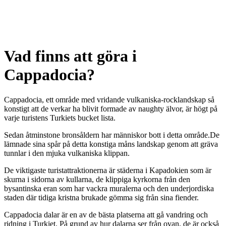
Vad finns att göra i
Cappadocia?
Cappadocia, ett område med vridande vulkaniska-rocklandskap så
konstigt att de verkar ha blivit formade av naughty älvor, är högt på
varje turistens Turkiets bucket lista.
Sedan åtminstone bronsåldern har människor bott i detta område.De
lämnade sina spår på detta konstiga måns landskap genom att gräva
tunnlar i den mjuka vulkaniska klippan.
De viktigaste turistattraktionerna är städerna i Kapadokien som är
skurna i sidorna av kullarna, de klippiga kyrkorna från den
bysantinska eran som har vackra muralerna och den underjordiska
staden där tidiga kristna brukade gömma sig från sina fiender.
Cappadocia dalar är en av de bästa platserna att gå vandring och
ridning i Turkiet. På grund av hur dalarna ser från ovan, de är också