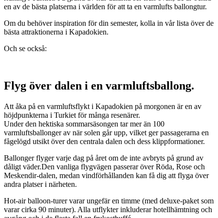
en av de bästa platserna i världen för att ta en varmlufts ballongtur.
Om du behöver inspiration för din semester, kolla in vår lista över de
bästa attraktionerna i Kapadokien.
Och se också:
Flyg över dalen i en varmluftsballong.
Att åka på en varmluftsflykt i Kapadokien på morgonen är en av
höjdpunkterna i Turkiet för många resenärer.
Under den hektiska sommarsäsongen tar mer än 100
varmluftsballonger av när solen går upp, vilket ger passagerarna en
fågelögd utsikt över den centrala dalen och dess klippformationer.
Ballonger flyger varje dag på året om de inte avbryts på grund av
dåligt väder.Den vanliga flygvägen passerar över Röda, Rose och
Meskendir-dalen, medan vindförhållanden kan få dig att flyga över
andra platser i närheten.
Hot-air balloon-turer varar ungefär en timme (med deluxe-paket som
varar cirka 90 minuter). Alla utflykter inkluderar hotellhämtning och