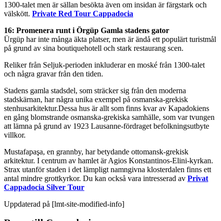
1300-talet men är sällan besökta även om insidan är färgstark och
välskött.
Private Red Tour Cappadocia
16: Promenera runt i Örgüp Gamla stadens gator
Ürgüp har inte många äkta platser, men är ändå ett populärt turistmål
på grund av sina boutiquehotell och stark restaurang scen.
Reliker från Seljuk-perioden inkluderar en moské från 1300-talet
och några gravar från den tiden.
Stadens gamla stadsdel, som sträcker sig från den moderna
stadskärnan, har några unika exempel på osmanska-grekisk
stenhusarkitektur.Dessa hus är allt som finns kvar av Kapadokiens
en gång blomstrande osmanska-grekiska samhälle, som var tvungen
att lämna på grund av 1923 Lausanne-fördraget befolkningsutbyte
villkor.
Mustafapaşa, en grannby, har betydande ottomansk-grekisk
arkitektur. I centrum av hamlet är Agios Konstantinos-Elini-kyrkan.
Strax utanför staden i det lämpligt namngivna klosterdalen finns ett
antal mindre grottkyrkor. Du kan också vara intresserad av
Privat
Cappadocia Silver Tour
Uppdaterad på [lmt-site-modified-info]