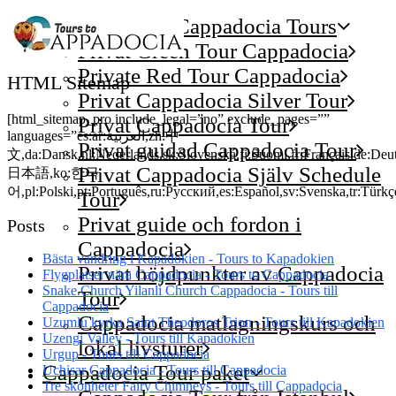
Aktiviteter för Cappadocia Tours
Privat Green Tour Cappadocia
Private Red Tour Cappadocia
HTML Sitemap
Privat Cappadocia Silver Tour
[html_sitemap_pro include_legal=”no” exclude_pages=””
Privat Cappadocia Tour
languages=”es:ar:العربية,zh:中
Privat guidad Cappadocia Tour
文,da:Dansk,nl:Nederlands,sk:Slovenská,fi:Suomi,fr:Français,de:Deutsch
Privat Cappadocia Själv Schedule
日本語,ko:한국
어,pl:Polski,pt:Português,ru:Русский,es:Español,sv:Svenska,tr:Türk
Tour
Privat guide och fordon i
Posts
Cappadocia
Bästa vandring i Kapadokien - Tours to Kapadokien
Privat höjdpunkter av Cappadocia
Flygplatser nära Cappadocia - Tours to Cappadocia
Snake Church Yilanli Church Cappadocia - Tours till
Tour
Cappadocia
Cappadocia matlagningskurs och
Uzumlu kyrka Saint Theodoros Trion - Tours till Kapadokien
Uzengi Valley - Tours till Kapadokien
lokal livsturer
Urgup - Tours till Cappadocia
Cappadocia Tour paket
Uchisar Cappadocia - Tours till Cappadocia
Tre skönheter Fairy Chimneys - Tours till Cappadocia