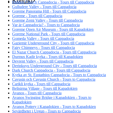
Kontakt
Hidden Church Cappadocia - Tours till Cappadocia
Gulludere Valley - Tours till Cappadocia
Goreme Panorama Hill - Tours till Cappadocia
Goreme - Tours till Cappadocia
Goreme Zemi Valley - Tours till Cappadocia
Var är Cappadocia? - Tours to Cappadocia
Goreme Open Air Museum - Tours till Kapadokien
Goreme National Park - Tours till Cappadocia
Gomeda Valley - Tours till Cappadocia
Gaziemir Underground City - Tours till Cappadocia
Fairy Chimneys - Tours till Cappadocia
El Nazar Church Cappadocia - Tours till Cappadocia
Durmus Kadir kyrka - Tours till Kapadokien
Devrent Valley - Tours till Cappadocia
Derinkuyu Underground City - Tours till Cappadocia
Dark Church Cappadocia - Tours till Cappadocia
Kyrka av St. Eustathios Cappadocia - Tours to Cappadocia
Cavusin och Cavusin Church - Tours to Cappadocia
Carikli kyrka - Tours till Cappadocia
Belisirma Village - Tours till Kapadokien
Avanos - Tours till Cappadocia
Avanos Swinging Bridge i Kapadokien - Tours to
Kapadokien
Avanos Pottery i Kapadokien - Tours to Kapadokien
Sevärdheter i Urgup - Tours to Cappadocia