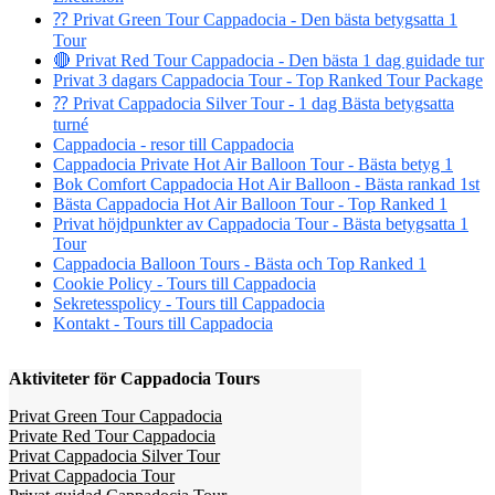
⁇ Privat Green Tour Cappadocia - Den bästa betygsatta 1
Tour
🔴 Privat Red Tour Cappadocia - Den bästa 1 dag guidade tur
Privat 3 dagars Cappadocia Tour - Top Ranked Tour Package
⁇ Privat Cappadocia Silver Tour - 1 dag Bästa betygsatta
turné
Cappadocia - resor till Cappadocia
Cappadocia Private Hot Air Balloon Tour - Bästa betyg 1
Bok Comfort Cappadocia Hot Air Balloon - Bästa rankad 1st
Bästa Cappadocia Hot Air Balloon Tour - Top Ranked 1
Privat höjdpunkter av Cappadocia Tour - Bästa betygsatta 1
Tour
Cappadocia Balloon Tours - Bästa och Top Ranked 1
Cookie Policy - Tours till Cappadocia
Sekretesspolicy - Tours till Cappadocia
Kontakt - Tours till Cappadocia
Aktiviteter för Cappadocia Tours
Privat Green Tour Cappadocia
Private Red Tour Cappadocia
Privat Cappadocia Silver Tour
Privat Cappadocia Tour