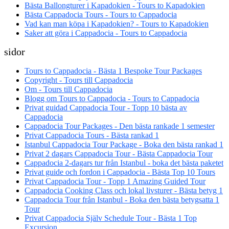
Bästa Ballongturer i Kapadokien - Tours to Kapadokien
Bästa Cappadocia Tours - Tours to Cappadocia
Vad kan man köpa i Kapadokien? - Tours to Kapadokien
Saker att göra i Cappadocia - Tours to Cappadocia
sidor
Tours to Cappadocia - Bästa 1 Bespoke Tour Packages
Copyright - Tours till Cappadocia
Om - Tours till Cappadocia
Blogg om Tours to Cappadocia - Tours to Cappadocia
Privat guidad Cappadocia Tour - Topp 10 bästa av
Cappadocia
Cappadocia Tour Packages - Den bästa rankade 1 semester
Privat Cappadocia Tours - Bästa rankad 1
Istanbul Cappadocia Tour Package - Boka den bästa rankad 1
Privat 2 dagars Cappadocia Tour - Bästa Cappadocia Tour
Cappadocia 2-dagars tur från Istanbul - boka det bästa paketet
Privat guide och fordon i Cappadocia - Bästa Top 10 Tours
Privat Cappadocia Tour - Topp 1 Amazing Guided Tour
Cappadocia Cooking Class och lokal livsturer - Bästa betyg 1
Cappadocia Tour från Istanbul - Boka den bästa betygsatta 1
Tour
Privat Cappadocia Själv Schedule Tour - Bästa 1 Top
Excursion