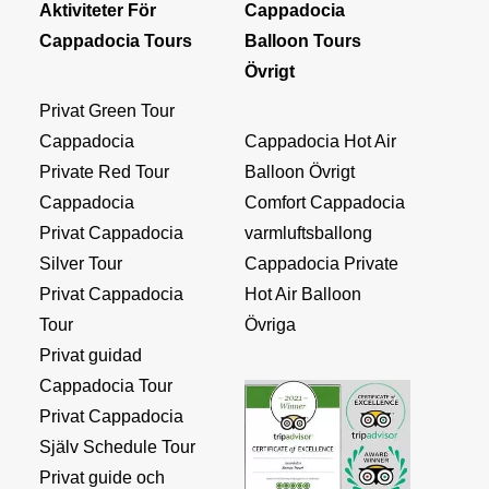
Aktiviteter För
Cappadocia
Cappadocia Tours
Balloon Tours
Övrigt
Privat Green Tour
Cappadocia
Cappadocia Hot Air
Private Red Tour
Balloon Övrigt
Cappadocia
Comfort Cappadocia
Privat Cappadocia
varmluftsballong
Silver Tour
Cappadocia Private
Privat Cappadocia
Hot Air Balloon
Tour
Övriga
Privat guidad
Cappadocia Tour
Privat Cappadocia
Själv Schedule Tour
Privat guide och