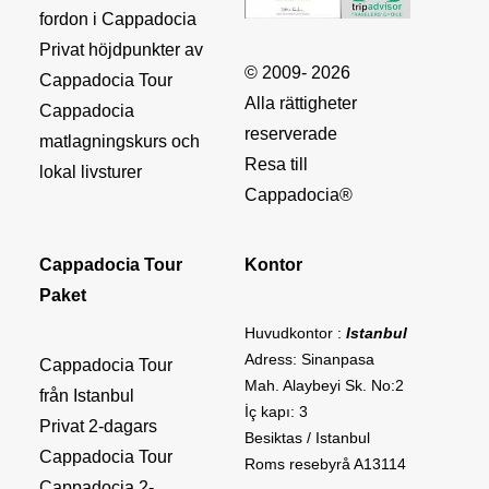
fordon i Cappadocia
Privat höjdpunkter av
© 2009- 2026
Cappadocia Tour
Alla rättigheter
Cappadocia
reserverade
matlagningskurs och
Resa till
lokal livsturer
Cappadocia®
Cappadocia Tour
Kontor
Paket
Huvudkontor :
Istanbul
Adress: Sinanpasa
Cappadocia Tour
Mah. Alaybeyi Sk. No:2
från Istanbul
İç kapı: 3
Privat 2-dagars
Besiktas / Istanbul
Cappadocia Tour
Roms resebyrå A13114
Cappadocia 2-