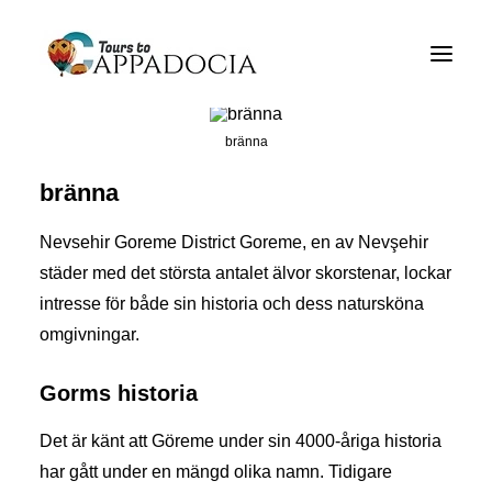
Aktiviteter för Cappadocia Tours
Cappadocia Tour paket
bränna
Cappadocia Balloon Tours Övrigt
bränna
Bloggen
Nevsehir Goreme District Goreme, en av Nevşehir
Om
städer med det största antalet älvor skorstenar, lockar
intresse för både sin historia och dess natursköna
Kontakt
omgivningar.
Gorms historia
Det är känt att Göreme under sin 4000-åriga historia
har gått under en mängd olika namn. Tidigare