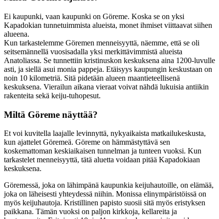
Ei kaupunki, vaan kaupunki on Göreme. Koska se on yksi
Kapadokian tunnetuimmista alueista, monet ihmiset viittaavat siihen
alueena.
Kun tarkastelemme Göremen menneisyyttä, näemme, että se oli
seitsemännellä vuosisadalla yksi merkittävimmistä alueista
Anatoliassa. Se tunnettiin kristinuskon keskuksena aina 1200-luvulle
asti, ja siellä asui monia pappeja. Etäisyys kaupungin keskustaan on
noin 10 kilometriä. Sitä pidetään alueen maantieteellisenä
keskuksena. Vierailun aikana vieraat voivat nähdä lukuisia antiikin
rakenteita sekä keiju-tuhopesut.
Miltä Göreme näyttää?
Et voi kuvitella laajalle levinnyttä, nykyaikaista matkailukeskusta,
kun ajattelet Göremeä. Göreme on hämmästyttävä sen
koskemattoman keskiaikaisen tunnelman ja tunteen vuoksi. Kun
tarkastelet menneisyyttä, tätä aluetta voidaan pitää Kapadokiaan
keskuksena.
Göremessä, joka on lähimpänä kaupunkia keijuhautoille, on elämää,
joka on läheisesti yhteydessä niihin. Monissa elinympäristöissä on
myös keijuhautoja. Kristillinen papisto suosii sitä myös eristyksen
paikkana. Tämän vuoksi on paljon kirkkoja, kellareita ja