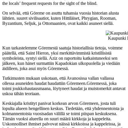
the locals’ frequent requests for the sight of the blind.
On selvää, että Göreme on asuttu tuhansia vuosia historian alusta
lähtien. suuret sivilisaatiot, kuten Hittiläiset, Phrygian, Rooman,
Byzantium, Seljuk, ja Ottomaanien, ovat kaikki asuneet siellä.
Kaupunki 
Kun tarkastelemme Göremestä saatuja historiallisia tietoja, voimme
päätellä, että Saint Hieron, yksi merkittävimmistä kristillisistä
symboleista, syntyi siellä. Aziz on raportoitu katkaistuneeksi sen
jälkeen, kun hänet surmattiin Kapadokian ulkopuolella ja viedään
äidilleen, joka asui myös Göremessä.
Tutkimusten mukaan uskotaan, että Avanosissa vallan vallassa
ollessa asuneiden haudat haudattiin Göremeen.Göremessä, joka
toimi joukkohautausmaana, löytyneet haudat ja muistomerkit antavat
uskoa tähän teoriaan.
Keskiajalla kristityt panivat korkean arvon Göremeen, josta tuli
lopulta alueen hengellinen keskus. Tiedetään, että yhdennentoista ja
kolmannentoista vuosisadan välillä se toimi piispan keskuksena.
Tämän vuoksi alueella on suuri määrä kirkkoja ja kappeleita.
Uskonnolliset ihmiset palvovat näissä kirkkoissa ja kappeleissa, ja