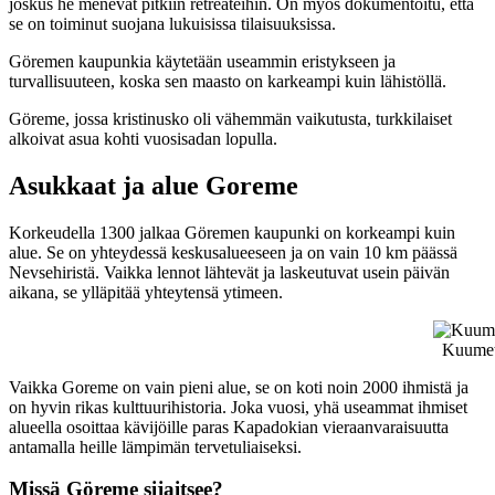
joskus he menevät pitkiin retreateihin. On myös dokumentoitu, että
se on toiminut suojana lukuisissa tilaisuuksissa.
Göremen kaupunkia käytetään useammin eristykseen ja
turvallisuuteen, koska sen maasto on karkeampi kuin lähistöllä.
Göreme, jossa kristinusko oli vähemmän vaikutusta, turkkilaiset
alkoivat asua kohti vuosisadan lopulla.
Asukkaat ja alue Goreme
Korkeudella 1300 jalkaa Göremen kaupunki on korkeampi kuin
alue. Se on yhteydessä keskusalueeseen ja on vain 10 km päässä
Nevsehiristä. Vaikka lennot lähtevät ja laskeutuvat usein päivän
aikana, se ylläpitää yhteytensä ytimeen.
Kuumett
Vaikka Goreme on vain pieni alue, se on koti noin 2000 ihmistä ja
on hyvin rikas kulttuurihistoria. Joka vuosi, yhä useammat ihmiset
alueella osoittaa kävijöille paras Kapadokian vieraanvaraisuutta
antamalla heille lämpimän tervetuliaiseksi.
Missä Göreme sijaitsee?