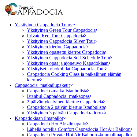
Yksityinen Cappadocia Tours
Yksityinen Green Tour Cappadocia
Private Red Tour Cappadocia
Yksityinen Cappadocia Silver Tour
Yksityinen kiertue Cappadocia
Yksityinen opastettu kierros Cappadocia
Yksityinen Cappadocia Self Schedule Tour
Yksityinen opas ja ajoneuvo Kapadokiaan
Yksityiset kohokohdat Cappadocia Tour
Cappadocia Cooking Class ja paikallinen elämän
kiertue
Cappadocia -matkailupaketit
Cappadocia -matka Istanbulista
Istanbul Cappadocia -matkaopas
2 päivän yksityinen kiertue Cappadocia
Cappadocia 2 päivän kiertue Istanbulista
Yksityinen 3 päivän Cappadocia-kierros
Kappadokiaan ilmapallot
Cappadocia Hot Air -ilmapallo
Lähellä hotellia Comfort Cappadocia Hot Air Balloon
Cappadocia Private Hot Air Balloon -kuumailmapallo