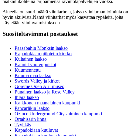
matkailukohteina tarjoamiensa ravintolapalvelujen vuoksi.
Alueella on suuri määrä viinitarhoja, joissa viinitarhan toiminta on
hyvin aktiivista.Nämä viinitarhat myös kasvattaa rypäleitä, joita
käytetään viininvalmistukseen.
Suositeltavimmat postaukset
Paasabahin Monksin laakso
Kapadokiaan piilotettu kirkko
Kultainen laakso
Kauniit vuorenpuistot
Kuumennettu
Kuuma maa laakso
Swords Valley ja kirkot
Goreme Open Air -museo
Punainen laakso ja Rose Valley
Ihlara laakso
Kaikkonen maanalainen kaupunki
Pancarlikin laakso
Ozluce Underground City -niminen kaupunki
Ortahisarin linna
Tyylikäs
Kapadokiaan kuuluvat
Kapadokiaan kuuluva kaupunki