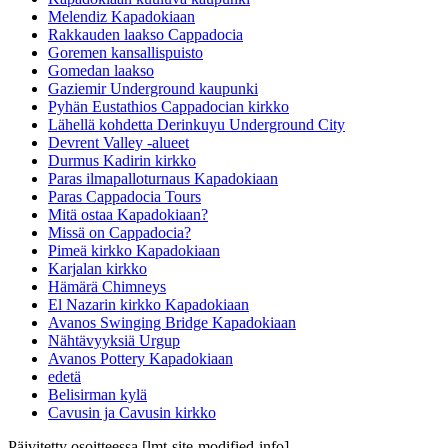
Melendiz Kapadokiaan
Rakkauden laakso Cappadocia
Goremen kansallispuisto
Gomedan laakso
Gaziemir Underground kaupunki
Pyhän Eustathios Cappadocian kirkko
Lähellä kohdetta Derinkuyu Underground City
Devrent Valley -alueet
Durmus Kadirin kirkko
Paras ilmapalloturnaus Kapadokiaan
Paras Cappadocia Tours
Mitä ostaa Kapadokiaan?
Missä on Cappadocia?
Pimeä kirkko Kapadokiaan
Karjalan kirkko
Hämärä Chimneys
El Nazarin kirkko Kapadokiaan
Avanos Swinging Bridge Kapadokiaan
Nähtävyyksiä Urgup
Avanos Pottery Kapadokiaan
edetä
Belisirman kylä
Cavusin ja Cavusin kirkko
Päivitetty osoitteessa [lmt-site-modified-info]