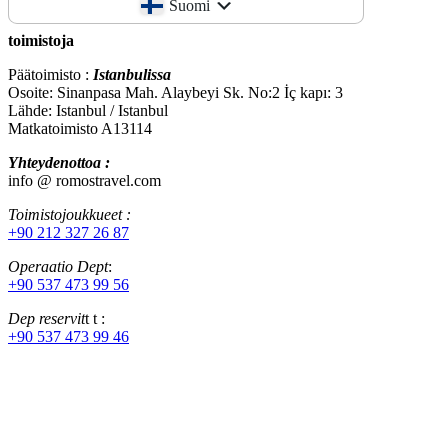
Suomi
toimistoja
Päätoimisto :
Istanbulissa
Osoite: Sinanpasa Mah. Alaybeyi Sk. No:2 İç kapı: 3
Lähde: Istanbul / Istanbul
Matkatoimisto A13114
Yhteydenottoa :
info @ romostravel.com
Toimistojoukkueet :
+90 212 327 26 87
Operaatio Dept
:
+90 537 473 99 56
Dep reservit
t t :
+90 537 473 99 46