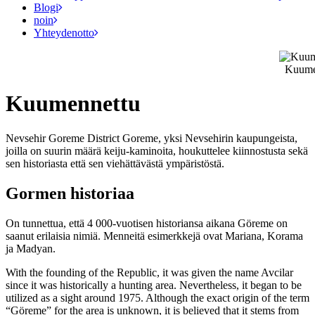
Blogi
noin
Yhteydenotto
Kuume
Kuumennettu
Nevsehir Goreme District Goreme, yksi Nevsehirin kaupungeista,
joilla on suurin määrä keiju-kaminoita, houkuttelee kiinnostusta sekä
sen historiasta että sen viehättävästä ympäristöstä.
Gormen historiaa
On tunnettua, että 4 000-vuotisen historiansa aikana Göreme on
saanut erilaisia nimiä. Menneitä esimerkkejä ovat Mariana, Korama
ja Madyan.
With the founding of the Republic, it was given the name Avcilar
since it was historically a hunting area. Nevertheless, it began to be
utilized as a sight around 1975. Although the exact origin of the term
“Göreme” for the area is unknown, it is believed that it stems from