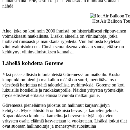
hautausmaita. Erityisesti 10. ja 11. vuosisadan raunioita voidaan
nähdä.
Hot Air Balloon Tou
Alue, joka on koti noin 2000 ihmistä, on historiallisesti riippuvainen
voimakkaasti matkailusta. Lisäksi alueella on viinitarhoja, jotka
tuottavat runsaasti ja maukkaita rypäleitä. Viinitarhoista käytetään
viininvalmistukseen. Tämän seurauksena voidaan sanoa, että se on
kehittynyt viininvalmistuksen kannalta.
Lähellä kohdetta Goreme
Yksi pääasiallisista tulonlähteistä Göremessä on matkailu. Koska
kaupunki on pieni ja matkailun määrä on suuri, merkittävä osa
väestöstä harjoittaa näitä taloudellisia pyrkimyksiä. Goreme on koti
lukuisille hotelleille ja ruokakaupoille. Näiden yritysten työntekijät
myös edistävät erilaisia etnisiä tavaroita matkailijoille.
Göremessä pieneläinten jalostus on hallinnut karjanviljelyn
kehitystä. Myös lähistöllä on lukuisia hevos- ja kameliviljelmiä.
Kapadokiassa kuuluisia kamelin- ja hevosristeilyjä tarjoavien
yritysten osalta eläimiä kasvatetaan ja vuokrataan. Lisäksi jotkut tilat
ovat suoraan hallinnoituja ja menestyvät suosittuina