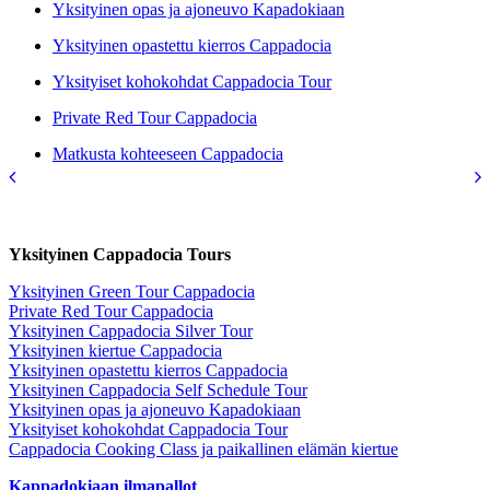
Yksityinen opas ja ajoneuvo Kapadokiaan
Yksityinen opastettu kierros Cappadocia
Yksityiset kohokohdat Cappadocia Tour
Private Red Tour Cappadocia
Matkusta kohteeseen Cappadocia
Yksityinen Cappadocia Tours
Yksityinen Green Tour Cappadocia
Private Red Tour Cappadocia
Yksityinen Cappadocia Silver Tour
Yksityinen kiertue Cappadocia
Yksityinen opastettu kierros Cappadocia
Yksityinen Cappadocia Self Schedule Tour
Yksityinen opas ja ajoneuvo Kapadokiaan
Yksityiset kohokohdat Cappadocia Tour
Cappadocia Cooking Class ja paikallinen elämän kiertue
Kappadokiaan ilmapallot