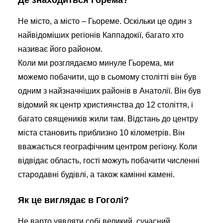
Де знаходиться Горема?
Не місто, а місто – Гьореме. Оскільки це один з
найвідоміших регіонів Каппадокії, багато хто
називає його районом.
Коли ми розглядаємо минуле Гьорема, ми
можемо побачити, що в сьомому столітті він був
одним з найзначніших районів в Анатолії. Він був
відомий як центр християнства до 12 століття, і
багато священиків жили там. Відстань до центру
міста становить приблизно 10 кілометрів. Він
вважається географічним центром регіону. Коли
відвідає область, гості можуть побачити численні
стародавні будівлі, а також камінні камені.
Як це виглядає в Гоголі?
Не варто уявляти собі великий, сучасний