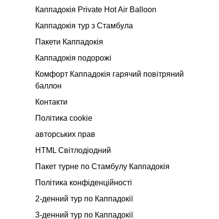
Каппадокія Private Hot Air Balloon
Каппадокія тур з Стамбула
Пакети Каппадокія
Каппадокія подорожі
Комфорт Каппадокія гарячий повітряний
баллон
Контакти
Політика cookie
авторських прав
HTML Світлодіодний
Пакет турне по Стамбулу Каппадокія
Політика конфіденційності
2-денний тур по Каппадокії
3-денний тур по Каппадокії