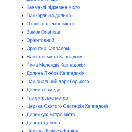
Каямаклі підземне місто
Панкарлічна долина
Озлюс підземне місто
Замок Ortahisar
Орієнтовний
Орієнтир Каппадокії
Навколо міста Каппадокія
Річка Мелендіз Каппадокія
Долина Любов Каппадокія
Національний парк Горького
Долина Гомеди
Газіемірське метро
Церква Святого Євстафія Каппадокії
Деринкую метро місто
Деверт Долина
Церква Дурмуса Кадіра