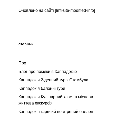
Оновлено на сайті [lmt-site-modified-info]
сторінки
Про
Блог про поїздки в Каппадокію
Каппадокія 2-денний тур з Стамбула
Каппадокія балонні тури
Каппадокія Кулінарний клас та місцева
життєва екскурсія
Каппадокія гарячий повітряний баллон