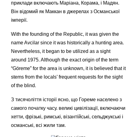
приклади включають Маріана, Корама, і Мадян.
Він відомий як Маккан в джерелах з Османської
імперії.
With the founding of the Republic, it was given the
name Avcilar since it was historically a hunting area.
Nevertheless, it began to be utilized as a sight
around 1975. Although the exact origin of the term
“Göreme” for the area is unknown, it is believed that it
stems from the locals’ frequent requests for the sight
of the blind.
З тисячоліття історії ясно, що Гореме населено з
самого початку часу. великі цивілізації, включаючи
хетти, фрізькі, римські, візантійські, сельджукські і
османські, всі жили там.