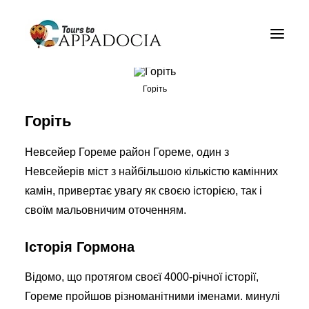
Приватні Каппадокія Tours
Пакети Каппадокія
Горіть
Каппадокія балонні тури
Горіть
Блог
Невсейер Гореме район Гореме, один з
Про
Невсейерів міст з найбільшою кількістю камінних
камін, привертає увагу як своєю історією, так і
Контакти
своїм мальовничим оточенням.
Історія Гормона
Відомо, що протягом своєї 4000-річної історії,
Гореме пройшов різноманітними іменами. минулі