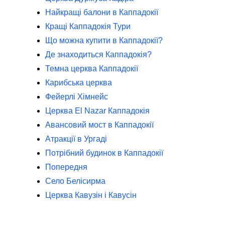
Найкращі балони в Каппадокії
Кращі Каппадокія Тури
Що можна купити в Каппадокії?
Де знаходиться Каппадокія?
Темна церква Каппадокії
Карибська церква
Фейерлі Хімнейс
Церква El Nazar Каппадокія
Авансовий мост в Каппадокії
Атракції в Ургаді
Потрібний будинок в Каппадокії
Попередня
Село Белісирма
Церква Кавузін і Кавусін