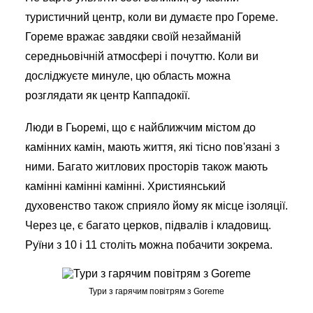
туристичний центр, коли ви думаєте про Гореме.
Гореме вражає завдяки своїй незайманій
середньовічній атмосфері і почуттю. Коли ви
досліджуєте минуле, цю область можна
розглядати як центр Каппадокії.
Люди в Гьоремі, що є найближчим містом до
камінних камін, мають життя, які тісно пов'язані з
ними. Багато житлових просторів також мають
камінні камінні камінні. Християнський
духовенство також сприяло йому як місце ізоляції.
Через це, є багато церков, підвалів і кладовищ.
Руїни з 10 і 11 століть можна побачити зокрема.
Тури з гарячим повітрям з Goreme