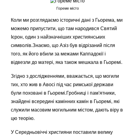
Гореме місто
Коли ми розглядаємо історичні дані з Гьорема, ми
можемо припустити, що там народився Святий
Ієрон, один з найзначніших християнських
символів.Знаємо, що Азіз був відрізаний після
того, як його вбили за межами Каппадокії і
відвезли до матері, яка також мешкала в Гьоремі.
Згідно з дослідженнями, вважається, що могили
тих, хто жив в Авосі під час римської держави
були поховані в Гьоремі.Гробниці і пам'ятники,
знайдені всередині камінних камін в Гьоремі, які
служили масовим могильним містом, дають віру в
цю теорію.
У Середньовіччі християни поставили велику