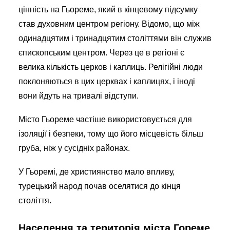
цінність на Гьореме, який в кінцевому підсумку
став духовним центром регіону. Відомо, що між
одинадцятим і тринадцятим століттями він служив
єпископським центром. Через це в регіоні є
велика кількість церков і каплиць. Релігійні люди
поклоняються в цих церквах і каплицях, і іноді
вони йдуть на тривалі відступи.
Місто Гьореме частіше використовується для
ізоляції і безпеки, тому що його місцевість більш
груба, ніж у сусідніх районах.
У Гьоремі, де християнство мало впливу,
турецький народ почав оселятися до кінця
століття.
Населення та територія міста Гореме