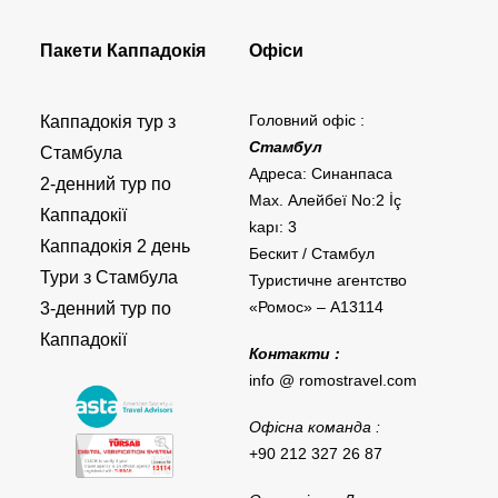
Пакети Каппадокія
Офіси
Головний офіс :
Каппадокія тур з
Стамбул
Стамбула
Адреса: Синанпаса
2-денний тур по
Мах. Алейбеї No:2 İç
Каппадокії
kapı: 3
Каппадокія 2 день
Бескит / Стамбул
Тури з Стамбула
Туристичне агентство
«Ромос» – A13114
3-денний тур по
Каппадокії
Контакти :
info @ romostravel.com
Офісна команда :
+90 212 327 26 87