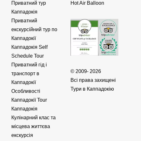
Приватний тур
Hot Air Balloon
Каппадокія
Приватний
екскурсійний тур по
Каппадокії
Каппадокія Self
Schedule Tour
Приватний гід і
© 2009- 2026
транспорт в
Всі права захищені
Каппадокії
Тури в Каппадокію
Особливості
Каппадокії Tour
Каппадокія
Кулінарний клас та
місцева життєва
екскурсія