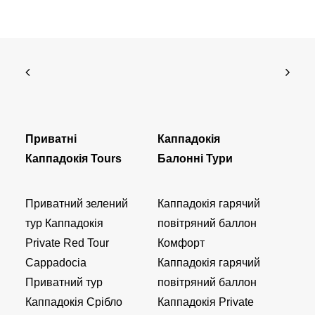
Приватні
Каппадокія
Каппадокія Tours
Балонні Тури
Приватний зелений
Каппадокія гарячий
тур Каппадокія
повітряний баллон
Private Red Tour
Комфорт
Cappadocia
Каппадокія гарячий
Приватний тур
повітряний баллон
Каппадокія Срібло
Каппадокія Private