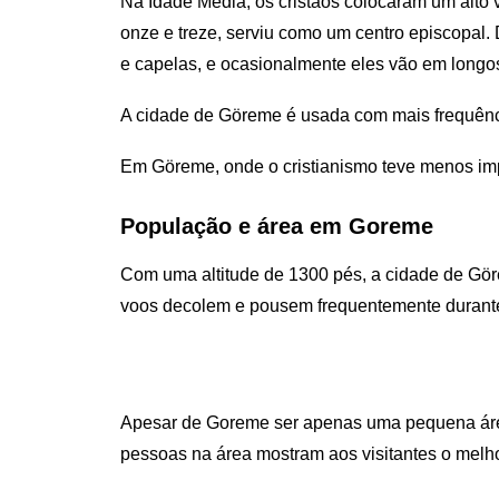
Na Idade Média, os cristãos colocaram um alto 
onze e treze, serviu como um centro episcopal.
e capelas, e ocasionalmente eles vão em long
A cidade de Göreme é usada com mais frequênci
Em Göreme, onde o cristianismo teve menos impa
População e área em Goreme
Com uma altitude de 1300 pés, a cidade de Göre
voos decolem e pousem frequentemente durante
Apesar de Goreme ser apenas uma pequena área, 
pessoas na área mostram aos visitantes o melh