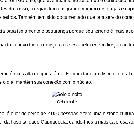
valor em Göreme, que eventualmente se tornou o centro espiritu
 Devido a isso, a região tem um grande número de igrejas e cap
os retiros. Também tem sido documentado que tem servido como
a para isolamento e segurança porque seu terreno é mais ásp
cto, o povo turco começou a se estabelecer em direção ao fin
me é mais alta do que a área. É conectado ao distrito central
 o dia, mantém sua conexão com o núcleo.
Gelo à noite
é o lar de cerca de 2.000 pessoas e tem uma história cultural
or da hospitalidade Cappadocia, dando-lhes a mais calorosa ac