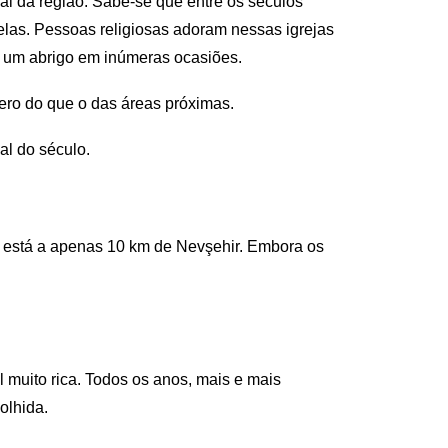
al da região. Sabe-se que entre os séculos
elas. Pessoas religiosas adoram nessas igrejas
 um abrigo em inúmeras ocasiões.
ero do que o das áreas próximas.
al do século.
 e está a apenas 10 km de Nevşehir. Embora os
 muito rica. Todos os anos, mais e mais
olhida.