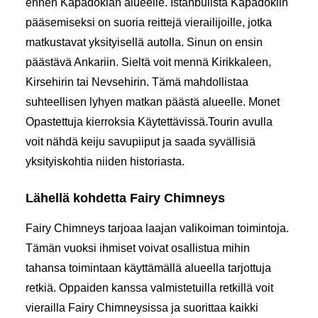
ennen Kapadokian alueelle. Istanbulista Kapadokiin
pääsemiseksi on suoria reittejä vierailijoille, jotka
matkustavat yksityisellä autolla. Sinun on ensin
päästävä Ankariin. Sieltä voit mennä Kirikkaleen,
Kirsehirin tai Nevsehirin. Tämä mahdollistaa
suhteellisen lyhyen matkan päästä alueelle. Monet
Opastettuja kierroksia
Käytettävissä.Tourin avulla
voit nähdä keiju savupiiput ja saada syvällisiä
yksityiskohtia niiden historiasta.
Lähellä kohdetta Fairy Chimneys
Fairy Chimneys tarjoaa laajan valikoiman toimintoja.
Tämän vuoksi ihmiset voivat osallistua mihin
tahansa toimintaan käyttämällä alueella tarjottuja
retkiä. Oppaiden kanssa valmistetuilla retkillä voit
vierailla Fairy Chimneysissa ja suorittaa kaikki