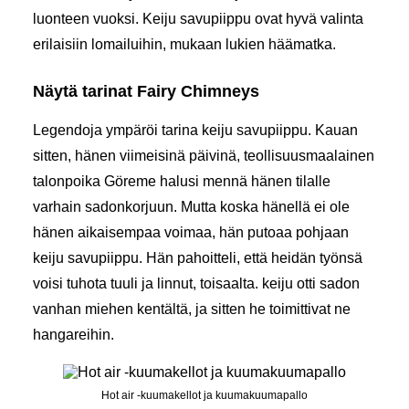
luonteen vuoksi. Keiju savupiippu ovat hyvä valinta
erilaisiin lomailuihin, mukaan lukien häämatka.
Näytä tarinat Fairy Chimneys
Legendoja ympäröi tarina keiju savupiippu. Kauan
sitten, hänen viimeisinä päivinä, teollisuusmaalainen
talonpoika Göreme halusi mennä hänen tilalle
varhain sadonkorjuun. Mutta koska hänellä ei ole
hänen aikaisempaa voimaa, hän putoaa pohjaan
keiju savupiippu. Hän pahoitteli, että heidän työnsä
voisi tuhota tuuli ja linnut, toisaalta. keiju otti sadon
vanhan miehen kentältä, ja sitten he toimittivat ne
hangareihin.
Hot air -kuumakellot ja kuumakuumapallo