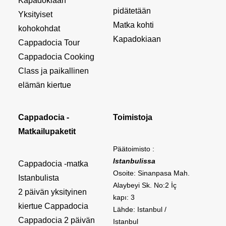
Kapadokiaan
pidätetään
Yksityiset
Matka kohti
kohokohdat
Kapadokiaan
Cappadocia Tour
Cappadocia Cooking
Class ja paikallinen
elämän kiertue
Cappadocia -
Toimistoja
Matkailupaketit
Päätoimisto :
Istanbulissa
Cappadocia -matka
Osoite: Sinanpasa Mah.
Istanbulista
Alaybeyi Sk. No:2 İç
2 päivän yksityinen
kapı: 3
kiertue Cappadocia
Lähde: Istanbul /
Cappadocia 2 päivän
Istanbul