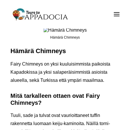
Yksityinen Cappadocia Tours
Cappadocia -matkailupaketit
Hämärä Chimneys
Kappadokiaan ilmapallot
Hämärä Chimneys
Blogi
Fairy Chimneys on yksi kuuluisimmista paikoista
noin
Kapadokissa ja yksi salaperäisimmistä asioista
alueella, sekä Turkissa että ympäri maailmaa.
Yhteydenotto
Mitä tarkalleen ottaen ovat Fairy
Chimneys?
Tuuli, sade ja tulvat ovat vaurioittaneet tuffin
rakennetta luomaan keiju-kaminoita. Näillä torni-