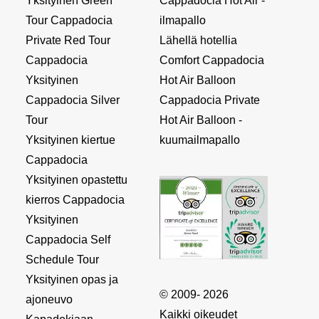
Yksityinen Green
Cappadocia Hot Air -
Tour Cappadocia
ilmapallo
Private Red Tour
Lähellä hotellia
Cappadocia
Comfort Cappadocia
Yksityinen
Hot Air Balloon
Cappadocia Silver
Cappadocia Private
Tour
Hot Air Balloon -
Yksityinen kiertue
kuumailmapallo
Cappadocia
Yksityinen opastettu
kierros Cappadocia
Yksityinen
Cappadocia Self
Schedule Tour
Yksityinen opas ja
© 2009- 2026
ajoneuvo
Kaikki oikeudet