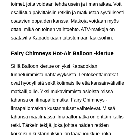
toimet, joita voidaan tehdä usein ja ilman aikaa. Voit
osallistua päivittäisiin retkiin ja matkustaa syvällisesti
osaavien oppaiden kanssa. Matkoja voidaan myös
ottaa, mikä on toinen vaihtoehto. ATV-matkoja on
saatavilla Kapadokiaan tutustumaan laaksoihin.
Fairy Chimneys Hot-Air Balloon -kiertue
Sillä
Balloon kiertue
on yksi Kapadokian
tunnetuimmista nähtävyyksistä. Lentokenttämatkat
ovat hyödyllisiä sekä kotimaisille että kansainvälisille
matkailijoille. Yksi mukavimmista asioista missä
tahansa on ilmapallomatka. Fairy Chimneys -
ilmapallomatkan kustannukset vaihtelevat. Missä
tahansa maailmassa ilmapallomatka on erittäin kallis
retki. Tärkein tekijä, joka johtaa näiden retkien
korkeisiin kustannuksiin, on laaja joukkue, joka