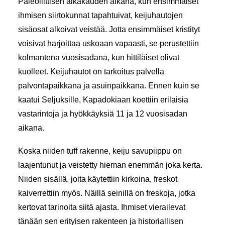
Paleoliittisen aikakauden aikana, kun ensimmäiset
ihmisen siirtokunnat tapahtuivat, keijuhautojen
sisäosat alkoivat veistää. Jotta ensimmäiset kristityt
voisivat harjoittaa uskoaan vapaasti, se perustettiin
kolmantena vuosisadana, kun hittiläiset olivat
kuolleet. Keijuhautot on tarkoitus palvella
palvontapaikkana ja asuinpaikkana. Ennen kuin se
kaatui Seljuksille, Kapadokiaan koettiin erilaisia
vastarintoja ja hyökkäyksiä 11 ja 12 vuosisadan
aikana.
Koska niiden tuff rakenne, keiju savupiippu on
laajentunut ja veistetty hieman enemmän joka kerta.
Niiden sisällä, joita käytettiin kirkoina, freskot
kaiverrettiin myös. Näillä seinillä on freskoja, jotka
kertovat tarinoita siitä ajasta. Ihmiset vierailevat
tänään sen erityisen rakenteen ja historiallisen