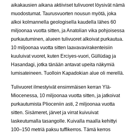
aikakausien aikana aktiiviset tulivuoret löysivät nämä
muodostumat. Taurusvuorten nousun myötä, joka
alkoi kolmannella geologisella kaudella lähes 60
miljoonaa vuotta sitten, ja Anatolian vika pohjoisessa
purkautuminen, alueen tulivuoret alkoivat purkautua.
10 miljoonaa vuotta sitten laavavavirakenteisiin
kuuluivat vuoret, kuten Erciyes-vuori, Güllüdag ja
Hasandagi, jotka tänään antavat upeita näkymiä
lumisateineen. Tuolloin Kapadokian alue oli merellä.
Tulivuoret ilmestyivät ensimmäisen kerran Ylä-
Miocenessa, 10 miljoonaa vuotta sitten, ja jatkoivat
purkautumista Plioceniin asti, 2 miljoonaa vuotta
sitten. Sisämeret, järvet ja virrat kuivuivat
laskeutumalla tasangolle. Kuivalla maalla kehittyi
100–150 metriä paksu tuffikerros. Tämä kerros