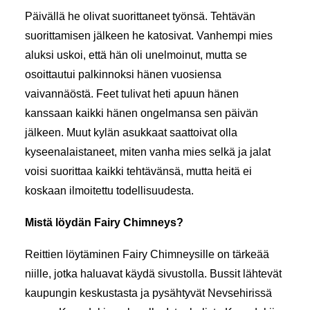
Päivällä he olivat suorittaneet työnsä. Tehtävän
suorittamisen jälkeen he katosivat. Vanhempi mies
aluksi uskoi, että hän oli unelmoinut, mutta se
osoittautui palkinnoksi hänen vuosiensa
vaivannäöstä. Feet tulivat heti apuun hänen
kanssaan kaikki hänen ongelmansa sen päivän
jälkeen. Muut kylän asukkaat saattoivat olla
kyseenalaistaneet, miten vanha mies selkä ja jalat
voisi suorittaa kaikki tehtävänsä, mutta heitä ei
koskaan ilmoitettu todellisuudesta.
Mistä löydän Fairy Chimneys?
Reittien löytäminen Fairy Chimneysille on tärkeää
niille, jotka haluavat käydä sivustolla. Bussit lähtevät
kaupungin keskustasta ja pysähtyvät Nevsehirissä