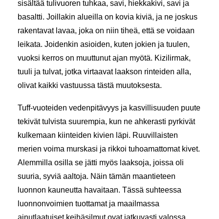
sisältää tulivuoren tuhkaa, savi, hiekkakivi, savi ja
basaltti. Joillakin alueilla on kovia kiviä, ja ne joskus
rakentavat lavaa, joka on niin tiheä, että se voidaan
leikata. Joidenkin asioiden, kuten jokien ja tuulen,
vuoksi kerros on muuttunut ajan myötä. Kizilirmak,
tuuli ja tulvat, jotka virtaavat laakson rinteiden alla,
olivat kaikki vastuussa tästä muutoksesta.
Tuff-vuoteiden vedenpitävyys ja kasvillisuuden puute
tekivät tulvista suurempia, kun ne ahkerasti pyrkivät
kulkemaan kiinteiden kivien läpi. Ruuvillaisten
merien voima murskasi ja rikkoi tuhoamattomat kivet.
Alemmilla osilla se jätti myös laaksoja, joissa oli
suuria, syviä aaltoja. Näin tämän maantieteen
luonnon kauneutta havaitaan. Tässä suhteessa
luonnonvoimien tuottamat ja maailmassa
ainutlaatuiset keihäsilmut ovat jatkuvasti valossa.