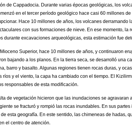
gión de Cappadocia. Durante varias épocas geológicas, los volc
enzó en el tercer período geológico hace casi 60 millones de añ
upcionar. Hace 10 millones de años, los volcanes derramando l
ctaculares con sus formaciones de nieve. En ese momento, la 
os durante excavaciones arqueológicas, esta estimación fue de
 Mioceno Superior, hace 10 millones de años, y continuaron eru
aron bajando a los planos. En la tierra seca, se desarrolló una 
ena, barro y basalto. Algunas regiones tienen rocas duras, y oc
ríos y el viento, la capa ha cambiado con el tiempo. El Kizilir
dos responsables de esta modificación.
falta de vegetación hicieron que las inundaciones se agravara
ugiente se fracturó y rompió las rocas inundables. En sus partes 
al de esta geografía. En este sentido, las chimeneas de hadas, q
n el centro de atención.