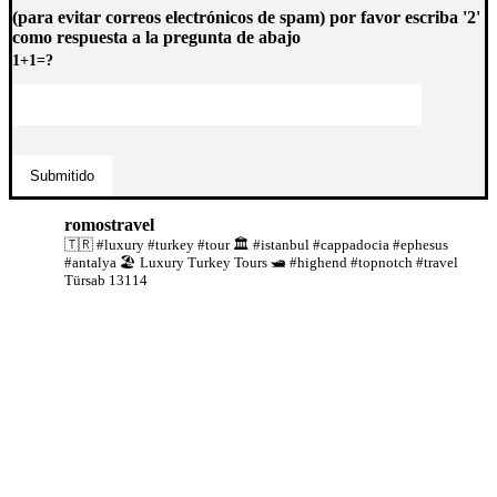
(para evitar correos electrónicos de spam) por favor escriba '2'
como respuesta a la pregunta de abajo
1+1=?
romostravel
🇹🇷 #luxury #turkey #tour
🏛️ #istanbul #cappadocia #ephesus
#antalya
🏖️ Luxury Turkey Tours
🛥️ #highend #topnotch #travel
Türsab 13114