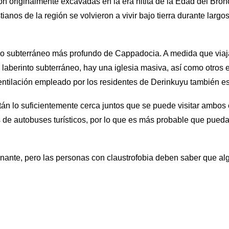
 originalmente excavadas en la era hitita de la Edad del Bronc
tianos de la región se volvieron a vivir bajo tierra durante larg
io subterráneo más profundo de Cappadocia. A medida que viaja
e laberinto subterráneo, hay una iglesia masiva, así como otro
ventilación empleado por los residentes de Derinkuyu también es 
 lo suficientemente cerca juntos que se puede visitar ambos en
 autobuses turísticos, por lo que es más probable que pueda e
onante, pero las personas con claustrofobia deben saber que al