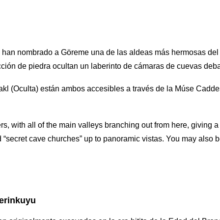
es han nombrado a Göreme una de las aldeas más hermosas del
cción de piedra ocultan un laberinto de cámaras de cuevas deba
Sakl (Oculta) están ambos accesibles a través de la Múse Caddesi
ers, with all of the main valleys branching out from here, giving 
d “secret cave churches” up to panoramic vistas. You may also b
Derinkuyu