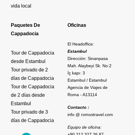
vida local
Paquetes De
Oficinas
Cappadocia
El Headoffice:
Estambul
Tour de Cappadocia
Dirección: Sinanpasa
desde Estambul
Mah. Alaybeyi Sk. No:2
Tour privado de 2
İç kapı: 3
días de Cappadocia
Estambul / Estambul
Tour de Cappadocia
Agencia de Viajes de
Roma - A13114
de 2 días desde
Estambul
Contacto :
Tour privado de 3
info @ romostravel.com
días de Cappadocia
Equipo de oficina:
+90 212 327 26 87