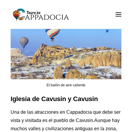
Tours de Cappadocia
Paquetes de Cappadocia
Cappadocia Tours de balón
Blogs
Sobre
Contacto
El balón de aire caliente
Iglesia de Cavusin y Cavusin
Una de las atracciones en Cappadocia que debe ser
vista y visitada es el pueblo de Cavusin.Aunque hay
muchos valles y civilizaciones antiguas en la zona,