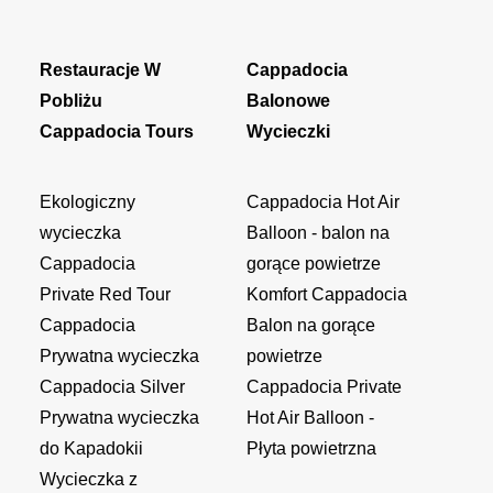
Restauracje W
Cappadocia
Pobliżu
Balonowe
Cappadocia Tours
Wycieczki
Ekologiczny
Cappadocia Hot Air
wycieczka
Balloon - balon na
Cappadocia
gorące powietrze
Private Red Tour
Komfort Cappadocia
Cappadocia
Balon na gorące
Prywatna wycieczka
powietrze
Cappadocia Silver
Cappadocia Private
Prywatna wycieczka
Hot Air Balloon -
do Kapadokii
Płyta powietrzna
Wycieczka z