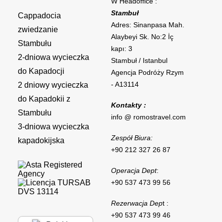
W Headoffice :
Stambuł
Cappadocia
Adres: Sinanpasa Mah.
zwiedzanie
Alaybeyi Sk. No:2 İç
Stambułu
kapı: 3
2-dniowa wycieczka
Stambuł / Istanbul
do Kapadocji
Agencja Podróży Rzym
- A13114
2 dniowy wycieczka
do Kapadokii z
Kontakty :
Stambułu
info @ romostravel.com
3-dniowa wycieczka
Zespół Biura:
kapadokijska
+90 212 327 26 87
Operacja Dept
:
+90 537 473 99 56
Rezerwacja Dep
t :
+90 537 473 99 46