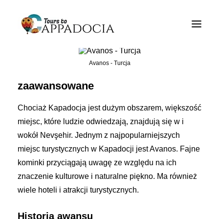
Restauracje w pobliżu
Cappadocia Tours
Avanos - Turcja
Cappadocia Pakiety turystyczne
zaawansowane
Cappadocia Balonowe wycieczki
Chociaż Kapadocja jest dużym obszarem, większość
Blogi
miejsc, które ludzie odwiedzają, znajdują się w i
Około
wokół Nevşehir. Jednym z najpopularniejszych
miejsc turystycznych w Kapadocji jest Avanos. Fajne
Kontakty
kominki przyciągają uwagę ze względu na ich
znaczenie kulturowe i naturalne piękno. Ma również
wiele hoteli i atrakcji turystycznych.
Historia awansu