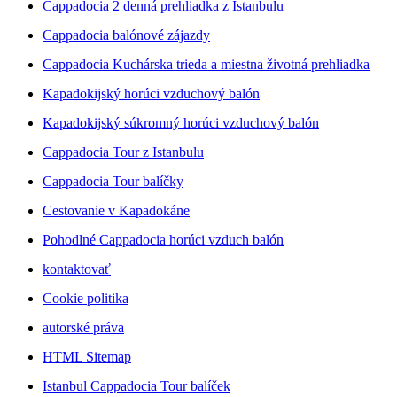
Cappadocia 2 denná prehliadka z Istanbulu
Cappadocia balónové zájazdy
Cappadocia Kuchárska trieda a miestna životná prehliadka
Kapadokijský horúci vzduchový balón
Kapadokijský súkromný horúci vzduchový balón
Cappadocia Tour z Istanbulu
Cappadocia Tour balíčky
Cestovanie v Kapadokáne
Pohodlné Cappadocia horúci vzduch balón
kontaktovať
Cookie politika
autorské práva
HTML Sitemap
Istanbul Cappadocia Tour balíček