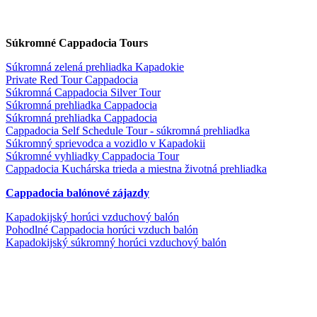
Súkromné Cappadocia Tours
Súkromná zelená prehliadka Kapadokie
Private Red Tour Cappadocia
Súkromná Cappadocia Silver Tour
Súkromná prehliadka Cappadocia
Súkromná prehliadka Cappadocia
Cappadocia Self Schedule Tour - súkromná prehliadka
Súkromný sprievodca a vozidlo v Kapadokii
Súkromné vyhliadky Cappadocia Tour
Cappadocia Kuchárska trieda a miestna životná prehliadka
Cappadocia balónové zájazdy
Kapadokijský horúci vzduchový balón
Pohodlné Cappadocia horúci vzduch balón
Kapadokijský súkromný horúci vzduchový balón