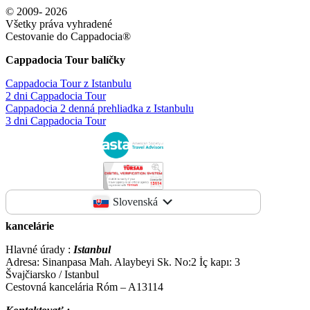
© 2009- 2026
Všetky práva vyhradené
Cestovanie do Cappadocia®
Cappadocia Tour balíčky
Cappadocia Tour z Istanbulu
2 dni Cappadocia Tour
Cappadocia 2 denná prehliadka z Istanbulu
3 dni Cappadocia Tour
Slovenská
kancelárie
Hlavné úrady :
Istanbul
Adresa: Sinanpasa Mah. Alaybeyi Sk. No:2 İç kapı: 3
Švajčiarsko / Istanbul
Cestovná kancelária Róm – A13114