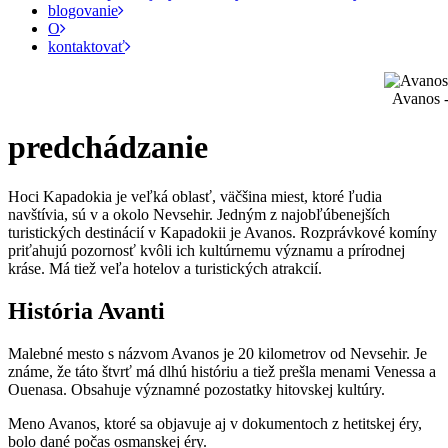
blogovanie
O
kontaktovať
Avanos -
predchádzanie
Hoci Kapadokia je veľká oblasť, väčšina miest, ktoré ľudia
navštívia, sú v a okolo Nevsehir. Jedným z najobľúbenejších
turistických destinácií v Kapadokii je Avanos. Rozprávkové komíny
priťahujú pozornosť kvôli ich kultúrnemu významu a prírodnej
kráse. Má tiež veľa hotelov a turistických atrakcií.
História Avanti
Malebné mesto s názvom Avanos je 20 kilometrov od Nevsehir. Je
známe, že táto štvrť má dlhú históriu a tiež prešla menami Venessa a
Ouenasa. Obsahuje významné pozostatky hitovskej kultúry.
Meno Avanos, ktoré sa objavuje aj v dokumentoch z hetitskej éry,
bolo dané počas osmanskej éry.