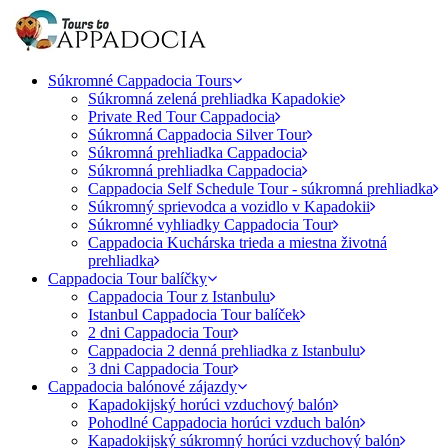
Súkromné Cappadocia Tours
Súkromná zelená prehliadka Kapadokie
Private Red Tour Cappadocia
Súkromná Cappadocia Silver Tour
Súkromná prehliadka Cappadocia
Súkromná prehliadka Cappadocia
Cappadocia Self Schedule Tour - súkromná prehliadka
Súkromný sprievodca a vozidlo v Kapadokii
Súkromné vyhliadky Cappadocia Tour
Cappadocia Kuchárska trieda a miestna životná
prehliadka
Cappadocia Tour balíčky
Cappadocia Tour z Istanbulu
Istanbul Cappadocia Tour balíček
2 dni Cappadocia Tour
Cappadocia 2 denná prehliadka z Istanbulu
3 dni Cappadocia Tour
Cappadocia balónové zájazdy
Kapadokijský horúci vzduchový balón
Pohodlné Cappadocia horúci vzduch balón
Kapadokijský súkromný horúci vzduchový balón