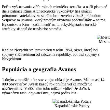
Počas vyšetrovania v 90. rokoch minulého storočia sa našli písomné
diela patriace Ríme.Archeologické vykopávky tiež ukázali
prítomnosť artefaktov zo starého bronzového veku.S príchodom
Seljukov sa Avanos, ktorý predtým ubytoval početné štáty – najmä
Byzantsko a Rím – začal meniť na turecký.Najstaršie turecké
artefakty siahajú do trinásteho storočia.
Mesto 
Keď sa Nevşehir stal provinciou v roku 1954, okres, ktorý bol
spojený s Kirsehirom od založenia republiky, bol tiež spojený s
Nevşehirom.
Populácia a geografia Avanos
Jedným z menších okresov v tejto oblasti je Avanos. Má len asi 14
000 obyvateľov. Avšak každý rok prijíma veľké množstvo
návštevníkov. V dôsledku toho môžete vidieť, že došlo k
výraznému rastu obyvateľstva, najmä počas leta.
Kapadokánske Pottery