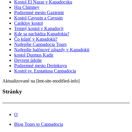
Kostol El Nazar v Kapadocsku
Hra Chimney
Podzemné mesto Gaziemir
Kostol Cavusin a Cavusin
Cariklov kostol
Temný kostol v Kapadocji
Kde sa nachádza Kapadokia?
Čo kúpiť v Kapadokii?
Najlepšie Cappadocia Tours
Najlepšie balónové zájazdy v Kapadokii
kostol Durmus Kadir
Devrent údolie
Podzemné mesto Derinkuyu
Kostol sv. Eustatiusa Cappadocia
Aktualizované na [lmt-site-modified-info]
Stránky
O
Blog Tours to Cappadocia