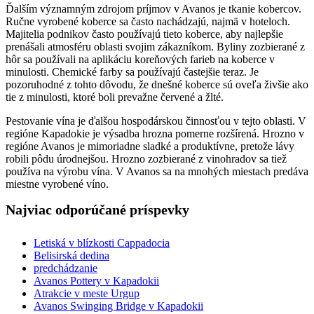
Ďalším významným zdrojom príjmov v Avanos je tkanie kobercov.
Ručne vyrobené koberce sa často nachádzajú, najmä v hoteloch.
Majitelia podnikov často používajú tieto koberce, aby najlepšie
prenášali atmosféru oblasti svojim zákazníkom. Byliny zozbierané z
hôr sa používali na aplikáciu koreňových farieb na koberce v
minulosti. Chemické farby sa používajú častejšie teraz. Je
pozoruhodné z tohto dôvodu, že dnešné koberce sú oveľa živšie ako
tie z minulosti, ktoré boli prevažne červené a žlté.
Pestovanie vína je ďalšou hospodárskou činnosťou v tejto oblasti. V
regióne Kapadokie je výsadba hrozna pomerne rozšírená. Hrozno v
regióne Avanos je mimoriadne sladké a produktívne, pretože lávy
robili pôdu úrodnejšou. Hrozno zozbierané z vinohradov sa tiež
používa na výrobu vína. V Avanos sa na mnohých miestach predáva
miestne vyrobené víno.
Najviac odporúčané príspevky
Letiská v blízkosti Cappadocia
Belisirská dedina
predchádzanie
Avanos Pottery v Kapadokii
Atrakcie v meste Urgup
Avanos Swinging Bridge v Kapadokii