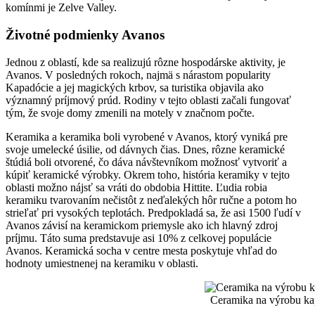
komínmi je Zelve Valley.
Životné podmienky Avanos
Jednou z oblastí, kde sa realizujú rôzne hospodárske aktivity, je
Avanos. V posledných rokoch, najmä s nárastom popularity
Kapadócie a jej magických krbov, sa turistika objavila ako
významný príjmový prúd. Rodiny v tejto oblasti začali fungovať
tým, že svoje domy zmenili na motely v značnom počte.
Keramika a keramika boli vyrobené v Avanos, ktorý vyniká pre
svoje umelecké úsilie, od dávnych čias. Dnes, rôzne keramické
štúdiá boli otvorené, čo dáva návštevníkom možnosť vytvoriť a
kúpiť keramické výrobky. Okrem toho, história keramiky v tejto
oblasti možno nájsť sa vráti do obdobia Hittite. Ľudia robia
keramiku tvarovaním nečistôt z neďalekých hôr ručne a potom ho
strieľať pri vysokých teplotách. Predpokladá sa, že asi 1500 ľudí v
Avanos závisí na keramickom priemysle ako ich hlavný zdroj
príjmu. Táto suma predstavuje asi 10% z celkovej populácie
Avanos. Keramická socha v centre mesta poskytuje vhľad do
hodnoty umiestnenej na keramiku v oblasti.
Ceramika na výrobu ka