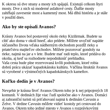
K okresu sú dve strany a mosty ich spájajú. Existujú celkom štyri
mosty. Dve z nich sú moderné asfaltové cesty. Ďalšie mosty
zahŕňajú zavesenie most a kamenný most. Má dlhú históriu a je stále
v použití dnes.
Ako by ste opísali Avanos?
Krásny Avanos bol postavený okolo rieky Kizilirmak. Budete sa
cítiť ako doma v okolí hneď, ako prídete. Môžete uvoľniť napätie
súčasného života vďaka nádherným obchodom pozdĺž rieky a
priateľstvu majiteľov obchodov. Môžete pozorovať gondoly na
rieke, najmä na jar a v lete. Budete mať radi teplo, ktoré pridáva do
okolia, aj keď sa rozhodnete nepodniknúť prehliadku.
Vaša cesta bude plne rezervovaná kvôli podnikom, ktoré robia
dobrú prácu ukázať kapadokánsku kultúru. Väčšina štruktúr Avanos
sú vyrobené z výnimočných kapadokánskych kameňov.
Koľko dedín je v Avanos?
Nevşehir je krásna štvrť Avanos Okrem toho je k nej pripojených 18
komunít. V dedinách žije viac ľudí spoločne ako v Avanos. Domáci
aj zahraniční turisti sú priťahovaní najmä k dedinám Cavusin a
Zelve. V dedine Cavusin môžete vidieť kostoly pri cestovaní do
Avanos. Okrem toho jediné miesto v Avanos s rozprávkovými