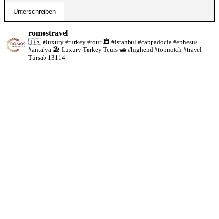
romostravel
🇹🇷 #luxury #turkey #tour
🏛️ #istanbul #cappadocia #ephesus
#antalya
🏖️ Luxury Turkey Tours
🛥️ #highend #topnotch #travel
Türsab 13114