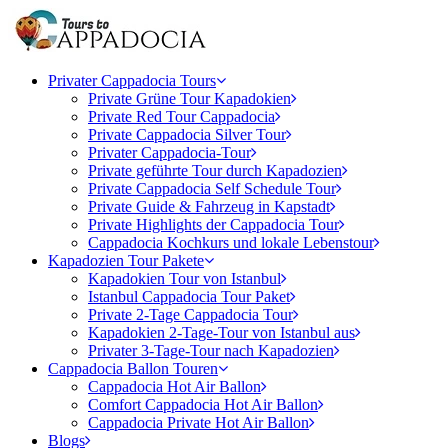
Privater Cappadocia Tours
Private Grüne Tour Kapadokien
Private Red Tour Cappadocia
Private Cappadocia Silver Tour
Privater Cappadocia-Tour
Private geführte Tour durch Kapadozien
Private Cappadocia Self Schedule Tour
Private Guide & Fahrzeug in Kapstadt
Private Highlights der Cappadocia Tour
Cappadocia Kochkurs und lokale Lebenstour
Kapadozien Tour Pakete
Kapadokien Tour von Istanbul
Istanbul Cappadocia Tour Paket
Private 2-Tage Cappadocia Tour
Kapadokien 2-Tage-Tour von Istanbul aus
Privater 3-Tage-Tour nach Kapadozien
Cappadocia Ballon Touren
Cappadocia Hot Air Ballon
Comfort Cappadocia Hot Air Ballon
Cappadocia Private Hot Air Ballon
Blogs