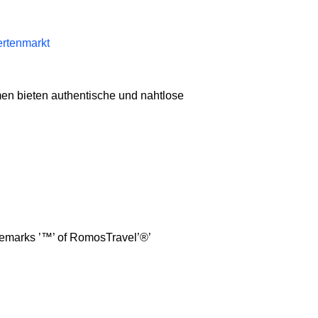
ertenmarkt
men bieten authentische und nahtlose
demarks ’™’ of RomosTravel’®’