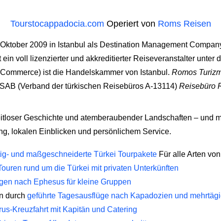
Tourstocappadocia.com
Operiert von
Roms Reisen
ktober 2009 in Istanbul als Destination Management Company
in voll lizenzierter und akkreditierter Reiseveranstalter unter 
 Commerce) ist die Handelskammer von Istanbul.
Romos Turizm,
AB (Verband der türkischen Reisebüros A-13114)
Reisebüro
 zeitloser Geschichte und atemberaubender Landschaften – und m
ng, lokalen Einblicken und persönlichem Service.
tig- und maßgeschneiderte Türkei Tourpakete
Für alle Arten vo
ouren rund um die Türkei mit privaten Unterkünften
gen nach Ephesus für kleine Gruppen
n durch
geführte Tagesausflüge nach Kapadozien und mehrtäg
rus-Kreuzfahrt mit Kapitän und Catering