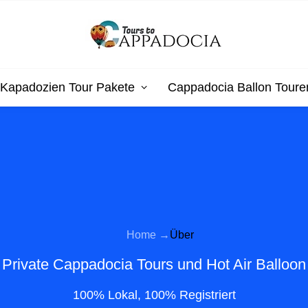
Kapadozien Tour Pakete
Cappadocia Ballon Toure
Home →
Über
Private Cappadocia Tours und Hot Air Balloon
100% Lokal, 100% Registriert