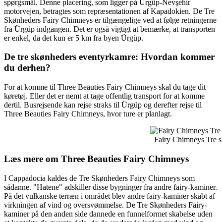
spørgsmål. Denne placering, som ligger på Ürgüp-Nevşehir
motorvejen, betragtes som repræsentationen af Kapadokien. De Tre
Skønheders Fairy Chimneys er tilgængelige ved at følge retningerne
fra Ürgüp indgangen. Det er også vigtigt at bemærke, at transporten
er enkel, da det kun er 5 km fra byen Ürgüp.
De tre skønheders eventyrkamre: Hvordan kommer
du derhen?
For at komme til Three Beauties Fairy Chimneys skal du tage dit
køretøj. Eller det er nemt at tage offentlig transport for at komme
dertil. Busrejsende kan rejse straks til Ürgüp og derefter rejse til
Three Beauties Fairy Chimneys, hvor ture er planlagt.
Fairy Chimneys Tre 
Læs mere om Three Beauties Fairy Chimneys
I Cappadocia kaldes de Tre Skønheders Fairy Chimneys som
sådanne. "Hatene" adskiller disse bygninger fra andre fairy-kaminer.
På det vulkanske terræn i området blev andre fairy-kaminer skabt af
virkningen af vind og oversvømmelse. De Tre Skønheders Fairy-
kaminer på den anden side dannede en funnelformet skabelse uden