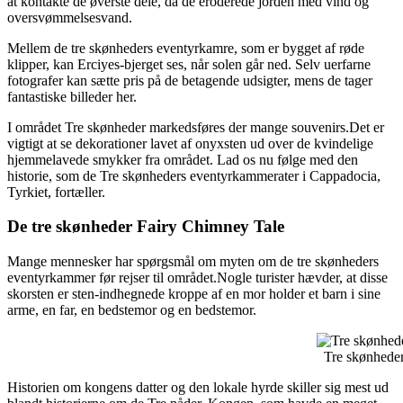
at kontakte de øverste dele, da de eroderede jorden med vind og
oversvømmelsesvand.
Mellem de tre skønheders eventyrkamre, som er bygget af røde
klipper, kan Erciyes-bjerget ses, når solen går ned. Selv uerfarne
fotografer kan sætte pris på de betagende udsigter, mens de tager
fantastiske billeder her.
I området Tre skønheder markedsføres der mange souvenirs.Det er
vigtigt at se dekorationer lavet af onyxsten ud over de kvindelige
hjemmelavede smykker fra området. Lad os nu følge med den
historie, som de Tre skønheders eventyrkammerater i Cappadocia,
Tyrkiet, fortæller.
De tre skønheder Fairy Chimney Tale
Mange mennesker har spørgsmål om myten om de tre skønheders
eventyrkammer før rejser til området.Nogle turister hævder, at disse
skorsten er sten-indhegnede kroppe af en mor holder et barn i sine
arme, en far, en bedstemor og en bedstemor.
Tre skønheder
Historien om kongens datter og den lokale hyrde skiller sig mest ud