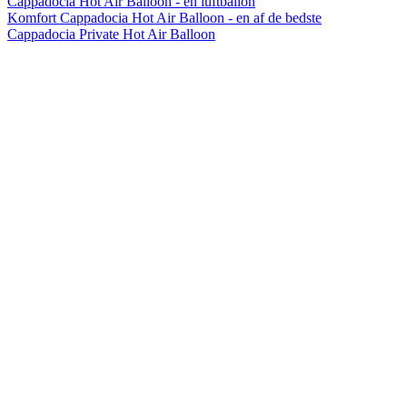
Cappadocia Hot Air Balloon - en luftballon
Komfort Cappadocia Hot Air Balloon - en af de bedste
Cappadocia Private Hot Air Balloon