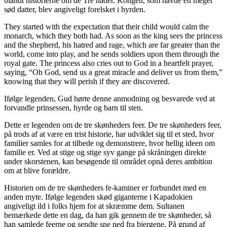
blandt historierne om de Tre nåder. Kongen, som havde en meget
sød datter, blev angiveligt forelsket i hyrden.
They started with the expectation that their child would calm the
monarch, which they both had. As soon as the king sees the princess
and the shepherd, his hatred and rage, which are far greater than the
world, come into play, and he sends soldiers upon them through the
royal gate. The princess also cries out to God in a heartfelt prayer,
saying, “Oh God, send us a great miracle and deliver us from them,”
knowing that they will perish if they are discovered.
Ifølge legenden, Gud hørte denne anmodning og besvarede ved at
forvandle prinsessen, hyrde og barn til sten.
Dette er legenden om de tre skønheders feer. De tre skønheders feer,
på trods af at være en trist historie, har udviklet sig til et sted, hvor
familier samles for at tilbede og demonstrere, hvor hellig ideen om
familie er. Ved at stige og stige syv gange på skråningen direkte
under skorstenen, kan besøgende til området opnå deres ambition
om at blive forældre.
Historien om de tre skønheders fe-kaminer er forbundet med en
anden myte. Ifølge legenden skød giganterne i Kapadokien
angiveligt ild i folks hjem for at skræmme dem. Sultanen
bemærkede dette en dag, da han gik gennem de tre skønheder, så
han samlede feerne og sendte sne ned fra bjergene. På grund af