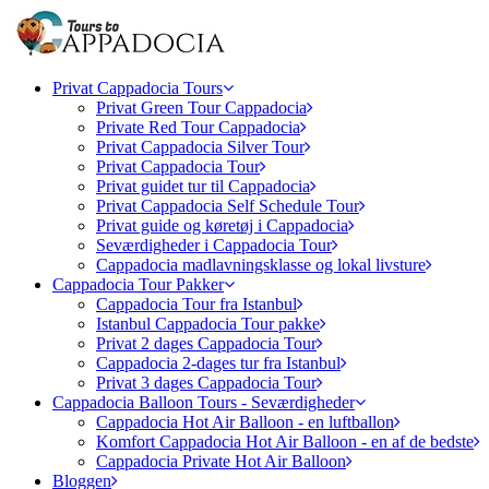
Privat Cappadocia Tours
Privat Green Tour Cappadocia
Private Red Tour Cappadocia
Privat Cappadocia Silver Tour
Privat Cappadocia Tour
Privat guidet tur til Cappadocia
Privat Cappadocia Self Schedule Tour
Privat guide og køretøj i Cappadocia
Seværdigheder i Cappadocia Tour
Cappadocia madlavningsklasse og lokal livsture
Cappadocia Tour Pakker
Cappadocia Tour fra Istanbul
Istanbul Cappadocia Tour pakke
Privat 2 dages Cappadocia Tour
Cappadocia 2-dages tur fra Istanbul
Privat 3 dages Cappadocia Tour
Cappadocia Balloon Tours - Seværdigheder
Cappadocia Hot Air Balloon - en luftballon
Komfort Cappadocia Hot Air Balloon - en af de bedste
Cappadocia Private Hot Air Balloon
Bloggen