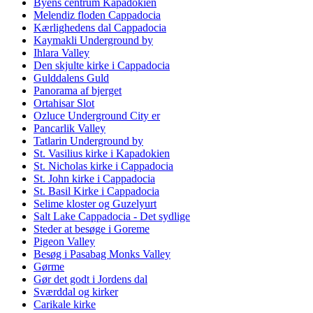
Byens centrum Kapadokien
Melendiz floden Cappadocia
Kærlighedens dal Cappadocia
Kaymakli Underground by
Ihlara Valley
Den skjulte kirke i Cappadocia
Gulddalens Guld
Panorama af bjerget
Ortahisar Slot
Ozluce Underground City er
Pancarlik Valley
Tatlarin Underground by
St. Vasilius kirke i Kapadokien
St. Nicholas kirke i Cappadocia
St. John kirke i Cappadocia
St. Basil Kirke i Cappadocia
Selime kloster og Guzelyurt
Salt Lake Cappadocia - Det sydlige
Steder at besøge i Goreme
Pigeon Valley
Besøg i Pasabag Monks Valley
Gørme
Gør det godt i Jordens dal
Sværddal og kirker
Carikale kirke