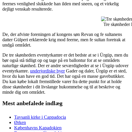
feernes venlighed slukkede han ilden med sneen, og et virkelig
dejligt venskab resulterede.
Tre skønheder 
De, der afviste foreningen af kongens søn Revan og fe sultanens
datter Gülperi erklærede krig mod feerne, men fe sultan foretrak at
undgå området.
De tre skønheders eventyrkamre er det bedste at se i Ürgüp, men du
bør også stå tidligt op og tage på en ballontur for at se områdets
naturlige skønhed. Der er andre seværdigheder at se i Ürgüp udover
eventyrkamre.
underjordiske byer
Gader og daler, Ürgüp er et sted,
hvor du kan have en god tid. Det har også en masse gavebutikker.
Du kan købe lokalt fremstillede varer fra dette punkt for at holde
disse skønheder i dit livslange hukommelse og til at beskrive og
minde dig om området.
Mest anbefalede indlæg
Tavsanli kirke i Cappadocia
Ørken
Københavns Kapadokien