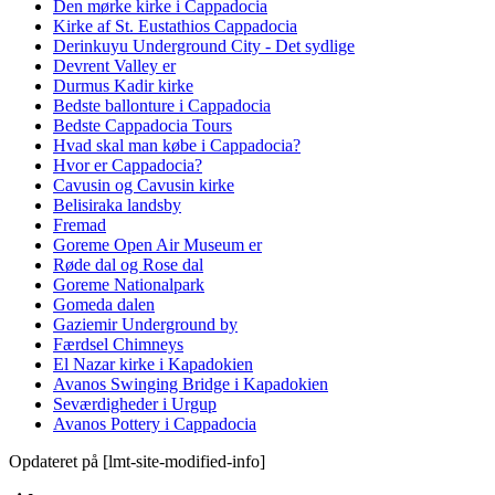
Den mørke kirke i Cappadocia
Kirke af St. Eustathios Cappadocia
Derinkuyu Underground City - Det sydlige
Devrent Valley er
Durmus Kadir kirke
Bedste ballonture i Cappadocia
Bedste Cappadocia Tours
Hvad skal man købe i Cappadocia?
Hvor er Cappadocia?
Cavusin og Cavusin kirke
Belisiraka landsby
Fremad
Goreme Open Air Museum er
Røde dal og Rose dal
Goreme Nationalpark
Gomeda dalen
Gaziemir Underground by
Færdsel Chimneys
El Nazar kirke i Kapadokien
Avanos Swinging Bridge i Kapadokien
Seværdigheder i Urgup
Avanos Pottery i Cappadocia
Opdateret på [lmt-site-modified-info]