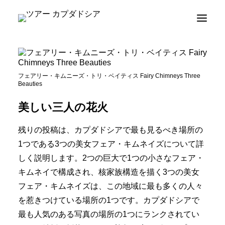
プライベートカパドキアツアー
カプダドシアツアーパッケージ
フェアリー・キムニーズ・トリ・ベイティス Fairy Chimneys Three
カパドキア Balloon Tours
Beauties
ブログ
美しい三人の花火
について
残りの投稿は、カプダドシアで最も見るべき場所の
連絡先
1つである3つの美女フェア・キムネイズについて詳
しく説明します。2つの巨大で1つの小さなフェア・
キムネイで構成され、核家族構造を描く3つの美女
フェア・キムネイズは、この地域に最も多くの人々
を惹きつけている場所の1つです。カプダドシアで
最も人気のある写真の場所の1つにランクされてい