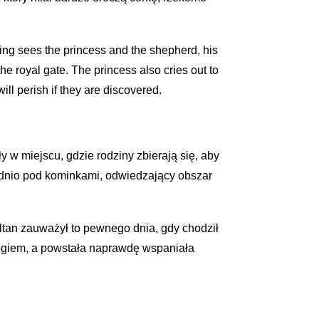
king sees the princess and the shepherd, his
he royal gate. The princess also cries out to
ill perish if they are discovered.
w miejscu, gdzie rodziny zbierają się, aby
ednio pod kominkami, odwiedzający obszar
ltan zauważył to pewnego dnia, gdy chodził
niegiem, a powstała naprawdę wspaniała