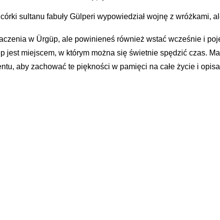
i córki sultanu fabuły Gülperi wypowiedział wojnę z wróżkami, a
baczenia w Ürgüp, ale powinieneś również wstać wcześnie i poj
güp jest miejscem, w którym można się świetnie spędzić czas. 
tu, aby zachować te piękności w pamięci na całe życie i opisać