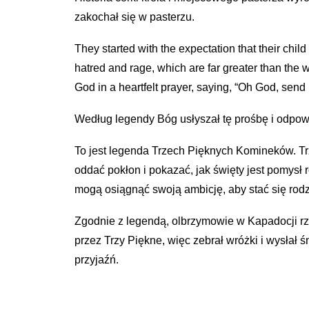
zakochał się w pasterzu.
They started with the expectation that their chi
hatred and rage, which are far greater than the 
God in a heartfelt prayer, saying, “Oh God, send 
Według legendy Bóg usłyszał tę prośbę i odpowi
To jest legenda Trzech Pięknych Komineków. Trz
oddać pokłon i pokazać, jak święty jest pomys
mogą osiągnąć swoją ambicję, aby stać się rodz
Zgodnie z legendą, olbrzymowie w Kapadocji rze
przez Trzy Piękne, więc zebrał wróżki i wysłał
przyjaźń.