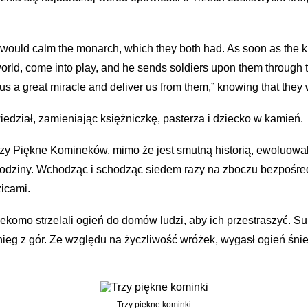
ld would calm the monarch, which they both had. As soon as the 
world, come into play, and he sends soldiers upon them through t
us a great miracle and deliver us from them,” knowing that they w
edział, zamieniając księżniczkę, pasterza i dziecko w kamień.
y Piękne Komineków, mimo że jest smutną historią, ewoluowały 
ł rodziny. Wchodząc i schodząc siedem razy na zboczu bezpośr
icami.
komo strzelali ogień do domów ludzi, aby ich przestraszyć. Su
 śnieg z gór. Ze względu na życzliwość wróżek, wygasł ogień ś
Trzy piękne kominki