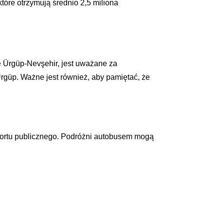
óre otrzymują średnio 2,5 miliona
e Ürgüp-Nevşehir, jest uważane za
rgüp. Ważne jest również, aby pamiętać, że
portu publicznego. Podróżni autobusem mogą
.