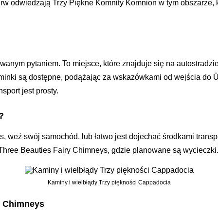
erw odwiedzają Trzy Piękne Komnity Komnion w tym obszarze, kt
wanym pytaniem. To miejsce, które znajduje się na autostradzi
minki są dostępne, podążając za wskazówkami od wejścia do Ü
sport jest prosty.
?
s, weź swój samochód. lub łatwo jest dojechać środkami trans
 Three Beauties Fairy Chimneys, gdzie planowane są wycieczki
Kaminy i wielbłądy Trzy piękności Cappadocia
ry Chimneys