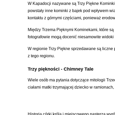
W Kapadocji nazywane są Trzy Piękne Kominki P
powstały inne kominki z bajek pod wpływem wiat
kontaktu z górnymi częściami, ponieważ erodow
Między Trzema Pięknymi Kominekami, które są 
fotografowie mogą docenić niesamowite widoki p
W regionie Trzy Piękne sprzedawane są liczne 
z tego regionu.
Trzy piękności - Chimney Tale
Wiele osób ma pytania dotyczące mitologii Trze
ciałami matki trzymającej dziecko w ramionach, o
Historia córki króla i miejscowego pasterza wyr