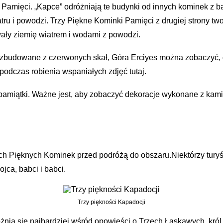
amięci. „Kapce” odróżniają te budynki od innych kominek z ba
ru i powodzi. Trzy Piękne Kominki Pamięci z drugiej strony two
ały ziemię wiatrem i wodami z powodzi.
zbudowane z czerwonych skał, Góra Erciyes można zobaczyć, 
odczas robienia wspaniałych zdjęć tutaj.
pamiątki. Ważne jest, aby zobaczyć dekoracje wykonane z kamie
ch Pięknych Kominek przed podróżą do obszaru.Niektórzy turyś
jca, babci i babci.
Trzy piękności Kapadocji
óżnia się najbardziej wśród opowieści o Trzech Łaskawych. król