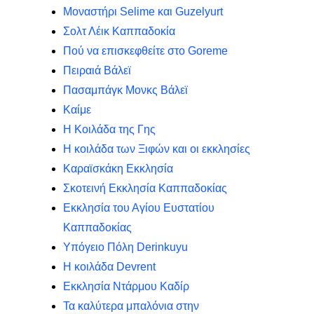
Μοναστήρι Selime και Guzelyurt
Σολτ Λέικ Καππαδοκία
Πού να επισκεφθείτε στο Goreme
Πειραιά Βάλεϊ
Πασαμπάγκ Μονκς Βάλεϊ
Καίμε
Η Κοιλάδα της Γης
Η κοιλάδα των Ξιφών και οι εκκλησίες
Καραϊσκάκη Εκκλησία
Σκοτεινή Εκκλησία Καππαδοκίας
Εκκλησία του Αγίου Ευστατίου
Καππαδοκίας
Υπόγειο Πόλη Derinkuyu
Η κοιλάδα Devrent
Εκκλησία Ντάρμου Καδίρ
Τα καλύτερα μπαλόνια στην