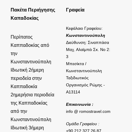
Πακέτα Περιήγησης
Γραφεία
Καπαδοκίας
Κεφάλαιο Γραφείου:
Κωνσταντινούπολη
Περίπατος
Διεύθυνση: Σιναππάσα
Καππαδοκίας από
Μαχ. Αλαϊμπέι Σκ. Νο 2:
την
3
Κωνσταντινούπολη
Μπεσίκτα /
Ιδιωτική 2ήμερη
Κωνσταντινούπολη
Ταξιδιωτικός
περιοδεία στην
Οργανισμός Ρώμης -
Καππαδοκία
A13114
2ημερήσια περιοδεία
της Καππαδοκίας
Επικοινωνία :
από την
info @ romostravel.com
Κωνσταντινούπολη
Ομάδα Γραφείου :
Ιδιωτική 3ήμερη
+90 212 327 26 87