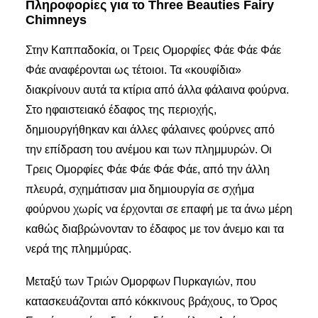
Πληροφορίες για το Three Beauties Fairy
Chimneys
Στην Καππαδοκία, οι Τρεις Ομορφίες Φάε Φάε Φάε
Φάε αναφέρονται ως τέτοιοι. Τα «κουφίδια»
διακρίνουν αυτά τα κτίρια από άλλα φάλαινα φούρνα.
Στο ηφαιστειακό έδαφος της περιοχής,
δημιουργήθηκαν και άλλες φάλαινες φούρνες από
την επίδραση του ανέμου και των πλημμυρών. Οι
Τρεις Ομορφίες Φάε Φάε Φάε Φάε, από την άλλη
πλευρά, σχημάτισαν μια δημιουργία σε σχήμα
φούρνου χωρίς να έρχονται σε επαφή με τα άνω μέρη
καθώς διαβρώνονταν το έδαφος με τον άνεμο και τα
νερά της πλημμύρας.
Μεταξύ των Τριών Ομορφων Πυρκαγιών, που
κατασκευάζονται από κόκκινους βράχους, το Όρος