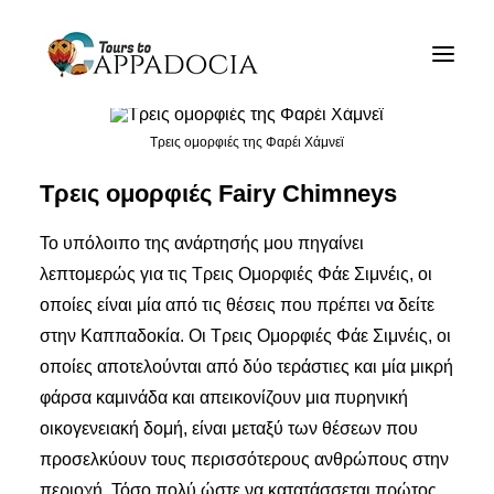
Ιδιωτικές περιηγήσεις
Cappadocia
Τρεις ομορφιές της Φαρέι Χάμνεϊ
Πακέτα Περιήγησης Καπαδοκίας
Τρεις ομορφιές Fairy Chimneys
Αεροπορικά Μπαλόνια
Καππαδοκίας
Το υπόλοιπο της ανάρτησής μου πηγαίνει
λεπτομερώς για τις Τρεις Ομορφιές Φάε Σιμνέις, οι
Blog
οποίες είναι μία από τις θέσεις που πρέπει να δείτε
Σχετικά
στην Καππαδοκία. Οι Τρεις Ομορφιές Φάε Σιμνέις, οι
οποίες αποτελούνται από δύο τεράστιες και μία μικρή
Επαφή
φάρσα καμινάδα και απεικονίζουν μια πυρηνική
οικογενειακή δομή, είναι μεταξύ των θέσεων που
προσελκύουν τους περισσότερους ανθρώπους στην
περιοχή. Τόσο πολύ ώστε να κατατάσσεται πρώτος