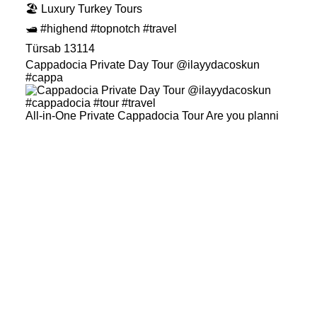
🏖️ Luxury Turkey Tours
🛥️ #highend #topnotch #travel
Türsab 13114
Cappadocia Private Day Tour @ilayydacoskun
#cappa
All-in-One Private Cappadocia Tour Are you planni