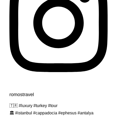
romostravel
🇹🇷 #luxury #turkey #tour
🏛️ #istanbul #cappadocia #ephesus #antalya