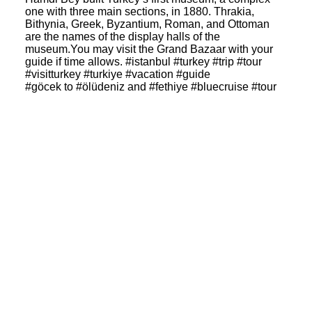
#göcek to #ölüdeniz and #fethiye #bluecruise #tour