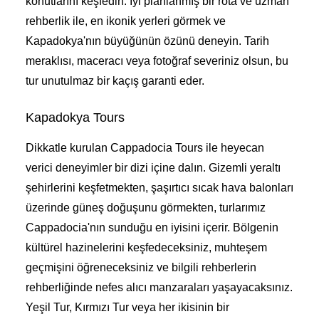
konutlarını keşfedin. İyi planlanmış bir rota ve uzman
rehberlik ile, en ikonik yerleri görmek ve
Kapadokya'nın büyüğünün özünü deneyin. Tarih
meraklısı, maceracı veya fotoğraf severiniz olsun, bu
tur unutulmaz bir kaçış garanti eder.
Kapadokya Tours
Dikkatle kurulan Cappadocia Tours ile heyecan
verici deneyimler bir dizi içine dalın. Gizemli yeraltı
şehirlerini keşfetmekten, şaşırtıcı sıcak hava balonları
üzerinde güneş doğuşunu görmekten, turlarımız
Cappadocia'nın sunduğu en iyisini içerir. Bölgenin
kültürel hazinelerini keşfedeceksiniz, muhteşem
geçmişini öğreneceksiniz ve bilgili rehberlerin
rehberliğinde nefes alıcı manzaraları yaşayacaksınız.
Yeşil Tur, Kırmızı Tur veya her ikisinin bir