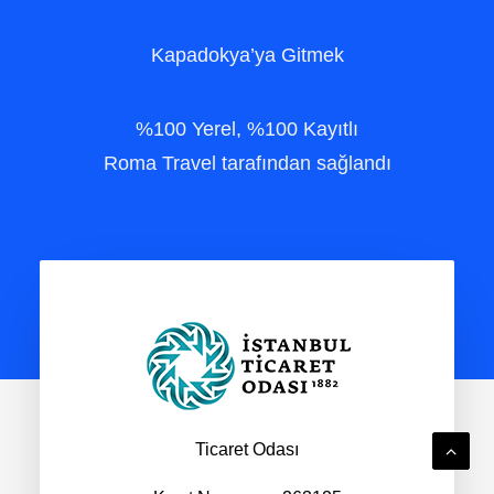
Kapadokya’ya Gitmek
%100 Yerel, %100 Kayıtlı
Roma Travel tarafından sağlandı
Ticaret Odası