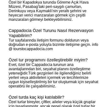
Özel bir Kapadokya turunda Göreme Açık Hava
Müzesi, Pasabag'taki peri-saygılı çamurları,
Derinkuyu veya Kaymakli'nin yeraltı şehrini ve
heyecan verici manzaraları görmek için çeşitli
manzaraları görmeyi bekleyebilirsiniz.
Cappadocia Özel Turunu Nasıl Rezervasyon
Yapabilirim?
Tur sayfalarında iletişim formunu doldurun veya
doğrudan e-posta yoluyla bizimle iletişime geçin. info
@ tourstocappadocia.com
Özel tur programını özelleştirebilir miyim?
Evet, özel bir Cappadocia turunun ana
avantajlarından biri, seyahat planını özelleştirme
yeteneğidir.Türk gezginleri ile ilgilendiğiniz belirli
yerleri veya aktiviteleri içermek ve tercihlerinize
uygun kişiselleştirilmiş bir tur oluşturmak için seyahat
operatörü ile çalışabilirsiniz.
Özel turda kaç kişi katılabilir?
Özel turlar bireyler, çiftler, aileler veya küçük gruplar
için tasarlanmıştır, ancak genel olarak özel turlar bir