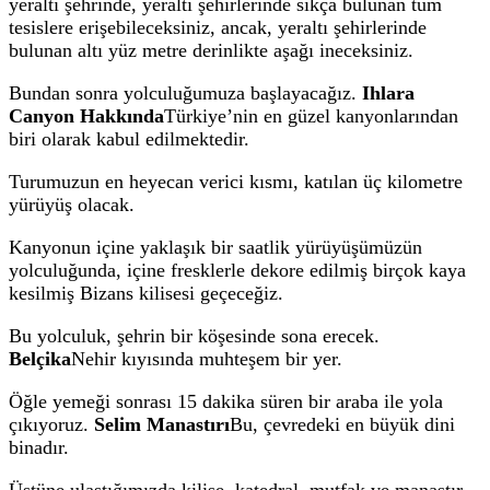
yeraltı şehrinde, yeraltı şehirlerinde sıkça bulunan tüm
tesislere erişebileceksiniz, ancak, yeraltı şehirlerinde
bulunan altı yüz metre derinlikte aşağı ineceksiniz.
Bundan sonra yolculuğumuza başlayacağız.
Ihlara
Canyon Hakkında
Türkiye’nin en güzel kanyonlarından
biri olarak kabul edilmektedir.
Turumuzun en heyecan verici kısmı, katılan üç kilometre
yürüyüş olacak.
Kanyonun içine yaklaşık bir saatlik yürüyüşümüzün
yolculuğunda, içine fresklerle dekore edilmiş birçok kaya
kesilmiş Bizans kilisesi geçeceğiz.
Bu yolculuk, şehrin bir köşesinde sona erecek.
Belçika
Nehir kıyısında muhteşem bir yer.
Öğle yemeği sonrası 15 dakika süren bir araba ile yola
çıkıyoruz.
Selim Manastırı
Bu, çevredeki en büyük dini
binadır.
Üstüne ulaştığımızda kilise, katedral, mutfak ve manastır