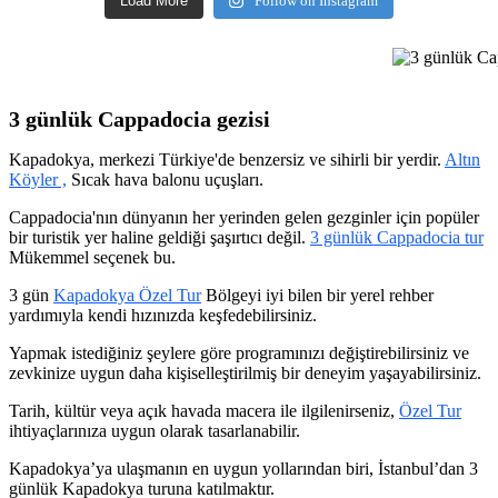
Load More
Follow on Instagram
3 günlük Capp
3 günlük Cappadocia gezisi
Kapadokya, merkezi Türkiye'de benzersiz ve sihirli bir yerdir.
Altın
Köyler ,
Sıcak hava balonu uçuşları.
Cappadocia'nın dünyanın her yerinden gelen gezginler için popüler
bir turistik yer haline geldiği şaşırtıcı değil.
3 günlük Cappadocia tur
Mükemmel seçenek bu.
3 gün
Kapadokya Özel Tur
Bölgeyi iyi bilen bir yerel rehber
yardımıyla kendi hızınızda keşfedebilirsiniz.
Yapmak istediğiniz şeylere göre programınızı değiştirebilirsiniz ve
zevkinize uygun daha kişiselleştirilmiş bir deneyim yaşayabilirsiniz.
Tarih, kültür veya açık havada macera ile ilgilenirseniz,
Özel Tur
ihtiyaçlarınıza uygun olarak tasarlanabilir.
Kapadokya’ya ulaşmanın en uygun yollarından biri, İstanbul’dan 3
günlük Kapadokya turuna katılmaktır.