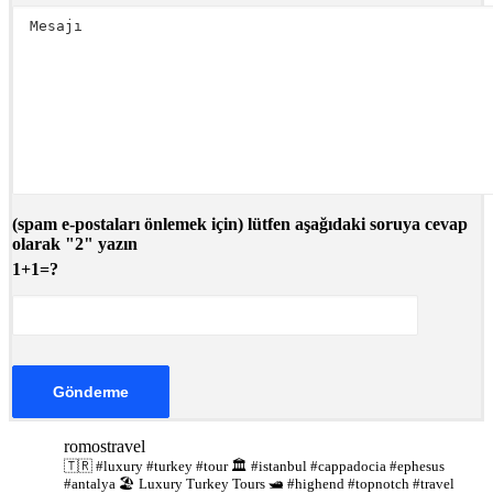
(spam e-postaları önlemek için) lütfen aşağıdaki soruya cevap
olarak "2" yazın
1+1=?
romostravel
🇹🇷 #luxury #turkey #tour
🏛️ #istanbul #cappadocia #ephesus
#antalya
🏖️ Luxury Turkey Tours
🛥️ #highend #topnotch #travel