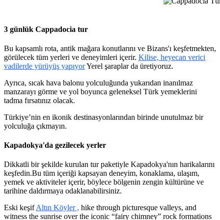
Cappadocia Türki
3 günlük Cappadocia tur
Bu kapsamlı rota, antik mağara konutlarını ve Bizans'ı keşfetmekten,
görülecek tüm yerleri ve deneyimleri içerir.
Kilise, heyecan verici
vadilerde yürüyüş yapıyor
Yerel şaraplar da üretiyoruz.
Ayrıca, sıcak hava balonu yolculuğunda yukarıdan inanılmaz
manzarayı görme ve yol boyunca geleneksel Türk yemeklerini
tadma fırsatınız olacak.
Türkiye’nin en ikonik destinasyonlarından birinde unutulmaz bir
yolculuğa çıkmayın.
Kapadokya'da gezilecek yerler
Dikkatli bir şekilde kurulan tur paketiyle Kapadokya'nın harikalarını
keşfedin.Bu tüm içeriği kapsayan deneyim, konaklama, ulaşım,
yemek ve aktiviteler içerir, böylece bölgenin zengin kültürüne ve
tarihine daldırmaya odaklanabilirsiniz.
Eski keşif
Altın Köyler ,
hike through picturesque valleys, and
witness the sunrise over the iconic “fairy chimney” rock formations