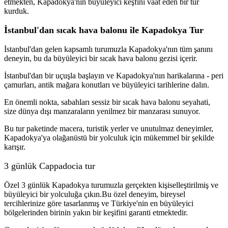
etmekten, Kapadokya'nın büyüleyici keşfini vaat eden bir tur
kurduk.
İstanbul'dan sıcak hava balonu ile Kapadokya Tur
İstanbul'dan gelen kapsamlı turumuzla Kapadokya'nın tüm şanını
deneyin, bu da büyüleyici bir sıcak hava balonu gezisi içerir.
İstanbul'dan bir uçuşla başlayın ve Kapadokya'nın harikalarına - peri
çamurları, antik mağara konutları ve büyüleyici tarihlerine dalın.
En önemli nokta, sabahları sessiz bir sıcak hava balonu seyahati,
size dünya dışı manzaraların yenilmez bir manzarası sunuyor.
Bu tur paketinde macera, turistik yerler ve unutulmaz deneyimler,
Kapadokya'ya olağanüstü bir yolculuk için mükemmel bir şekilde
karışır.
3 günlük Cappadocia tur
Özel 3 günlük Kapadokya turumuzla gerçekten kişiselleştirilmiş ve
büyüleyici bir yolculuğa çıkın.Bu özel deneyim, bireysel
tercihlerinize göre tasarlanmış ve Türkiye'nin en büyüleyici
bölgelerinden birinin yakın bir keşifini garanti etmektedir.