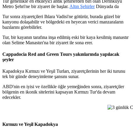
Tur genellikle en etkileyici antik şehirlerden biri olan Derinkuyu
Metro Şehri'ne bir ziyaret ile başlar.
Altın Şehirler
Dünyada da
Tur sonra ziyaretçileri Ihlara Vadisi'ne götürür, burada güzel bir
kanyonu dolaşabilir ve bölgedeki en heyecan verici manzaraların
bazılarını görebilirler.
Tur, bir kayanın tarafına inşa edilmiş eski bir kaya kesilmiş manastır
olan Selime Manastırı'na bir ziyaret ile sona erer.
Cappadocia Red and Green Tours yakınlarında yapılacak
şeyler
Kapadokya Kırmızı ve Yeşil Turları, ziyaretçilerinin her iki turunu
tek bir günde deneyimleme şansını sunar.
ABD'nin en iyisi ve özellikle öğle yemeğinden sonra, ziyaretçiler
bölgenin en ikonik sitelerini kapsayan Kırmızı Tur'da devam
edecekler.
3 günlük Ca
Kırmızı ve Yeşil Kapadokya