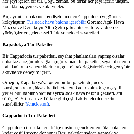
her şeyi içeren bir tur. Çoğu zaman, bu turlar her şeyi içerir: ulaşım,
konaklama, yemek ve aktiviteler.
Bu, ayrıntılar hakkında endişelenmeden Cappadocia'yı görmek
kolaylaştırır.
Tur sıcak hava balonu içerebilir
Goreme Açık Hava
Müzesi ve Derinkuyu Altın Şehri gibi antik yerlere, vadilerde
yürüyüşler ve geleneksel Türk yemekleri ziyaretleri.
Kapadokya Tur Paketleri
Bir Cappadocia tur paketleri, seyahat planlamaları yapmış olsalar
daha fazla özgürlük sağlar. çoğu zaman, bu paketler, seyahat edenin
ilgi alanlarına ve tercihlerine uygun olarak değiştirebilecek geniş bir
aktivite ve deneyim içerir.
Örneğin, Kapadokya'ya giden bir tur paketinde, ucuz
pansiyonlardan yüksek kaliteli otellere kadar kalmak için çeşitli
yerler bulunabilir.Yolcular ayrıca sıcak hava balonu gezileri, atlı
sürüş, ATV turları ve Türkçe gibi çeşitli aktivitelerden seçim
yapabilirler.
Yemek sınıfı
.
Cappadocia Tur Paketleri
Cappadocia tur paketleri, bütçe dostu seçeneklerden lüks paketlere
kadar çeşitli seçenekler sunar.Bazı paketler sadece yapmak ve