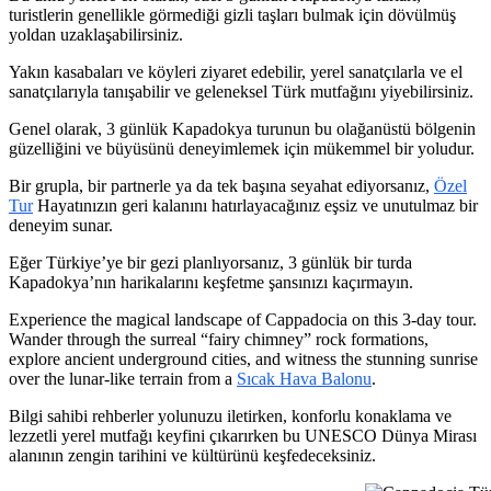
turistlerin genellikle görmediği gizli taşları bulmak için dövülmüş
yoldan uzaklaşabilirsiniz.
Yakın kasabaları ve köyleri ziyaret edebilir, yerel sanatçılarla ve el
sanatçılarıyla tanışabilir ve geleneksel Türk mutfağını yiyebilirsiniz.
Genel olarak, 3 günlük Kapadokya turunun bu olağanüstü bölgenin
güzelliğini ve büyüsünü deneyimlemek için mükemmel bir yoludur.
Bir grupla, bir partnerle ya da tek başına seyahat ediyorsanız,
Özel
Tur
Hayatınızın geri kalanını hatırlayacağınız eşsiz ve unutulmaz bir
deneyim sunar.
Eğer Türkiye’ye bir gezi planlıyorsanız, 3 günlük bir turda
Kapadokya’nın harikalarını keşfetme şansınızı kaçırmayın.
Experience the magical landscape of Cappadocia on this 3-day tour.
Wander through the surreal “fairy chimney” rock formations,
explore ancient underground cities, and witness the stunning sunrise
over the lunar-like terrain from a
Sıcak Hava Balonu
.
Bilgi sahibi rehberler yolunuzu iletirken, konforlu konaklama ve
lezzetli yerel mutfağı keyfini çıkarırken bu UNESCO Dünya Mirası
alanının zengin tarihini ve kültürünü keşfedeceksiniz.