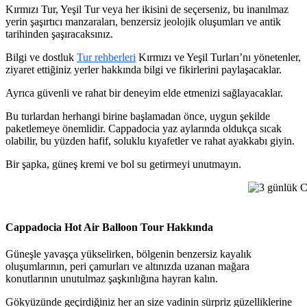
Kırmızı Tur, Yeşil Tur veya her ikisini de seçerseniz, bu inanılmaz
yerin şaşırtıcı manzaraları, benzersiz jeolojik oluşumları ve antik
tarihinden şaşıracaksınız.
Bilgi ve dostluk
Tur rehberleri
Kırmızı ve Yeşil Turları’nı yönetenler,
ziyaret ettiğiniz yerler hakkında bilgi ve fikirlerini paylaşacaklar.
Ayrıca güvenli ve rahat bir deneyim elde etmenizi sağlayacaklar.
Bu turlardan herhangi birine başlamadan önce, uygun şekilde
paketlemeye önemlidir. Cappadocia yaz aylarında oldukça sıcak
olabilir, bu yüzden hafif, soluklu kıyafetler ve rahat ayakkabı giyin.
Bir şapka, güneş kremi ve bol su getirmeyi unutmayın.
3 günlük Ca
Cappadocia Hot Air Balloon Tour Hakkında
Güneşle yavaşça yükselirken, bölgenin benzersiz kayalık
oluşumlarının, peri çamurları ve altınızda uzanan mağara
konutlarının unutulmaz şaşkınlığına hayran kalın.
Gökyüzünde geçirdiğiniz her an size vadinin sürpriz güzelliklerine