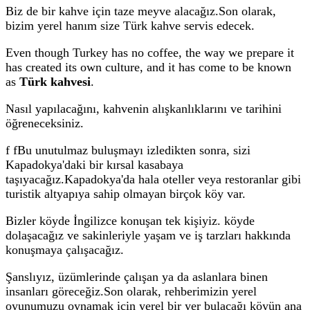
Biz de bir kahve için taze meyve alacağız.Son olarak,
bizim yerel hanım size Türk kahve servis edecek.
Even though Turkey has no coffee, the way we prepare it
has created its own culture, and it has come to be known
as
Türk kahvesi
.
Nasıl yapılacağını, kahvenin alışkanlıklarını ve tarihini
öğreneceksiniz.
f f
Bu unutulmaz buluşmayı izledikten sonra, sizi
Kapadokya'daki bir kırsal kasabaya
taşıyacağız.Kapadokya'da hala oteller veya restoranlar gibi
turistik altyapıya sahip olmayan birçok köy var.
Bizler köyde İngilizce konuşan tek kişiyiz. köyde
dolaşacağız ve sakinleriyle yaşam ve iş tarzları hakkında
konuşmaya çalışacağız.
Şanslıyız, üzümlerinde çalışan ya da aslanlara binen
insanları göreceğiz.Son olarak, rehberimizin yerel
oyunumuzu oynamak için yerel bir yer bulacağı köyün ana