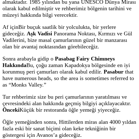
almaktadır. 1985 yılından bu yana UNESCO Dünya Mirası
olarak kabul edilmiştir ve rehberimiz bölgenin tarihini ve
müzeyi hakkında bilgi verecektir.
Af için
Bir buçuk saatlik bir yolculukta, bir yerlere
gideceğiz.
Aşk Vadisi
Panorama Noktası, Kırmızı ve Gül
Vadilerini, bize masal çamurlarının güzel bir manzarası
olan bir avantaj noktasından görebileceğiz.
Sonra arabayla gidip o
Pasabag Fairy Chimneys
Hakkında
Bu, çoğu zaman Kapadokya bölgesinde en iyi
korunmuş peri çamurları olarak kabul edilir.
Pasabur
that
have numerous heads, so the area is sometimes referred to
as “Monks Valley.”
Tur rehberimiz size bu peri çamurlarının yaratılması ve
çevresindeki alan hakkında geçmiş bilgiyi açıklayacaktır.
Önceki
Küçük bir restoranda öğle yemeği yiyeceğiz.
Öğle yemeğinden sonra, Hittilerden miras alan 4000 yıldan
fazla eski bir sanat biçimi olan keke tekniğinin bir
göstergesi için Avanos’a gideceğiz.