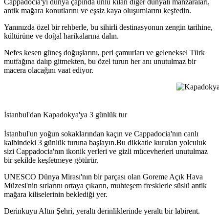
Cappadocia'yı dünya çapında ünlü kılan diğer dünyalı manzaraları,
antik mağara konutlarını ve eşsiz kaya oluşumlarını keşfedin.
Yanınızda özel bir rehberle, bu sihirli destinasyonun zengin tarihine,
kültürüne ve doğal harikalarına dalın.
Nefes kesen güneş doğuşlarını, peri çamurları ve geleneksel Türk
mutfağına dalıp gitmekten, bu özel turun her anı unutulmaz bir
macera olacağını vaat ediyor.
Kapadokya T
İstanbul'dan Kapadokya'ya 3 günlük tur
İstanbul'un yoğun sokaklarından kaçın ve Cappadocia'nın canlı
kalbindeki 3 günlük turuna başlayın.Bu dikkatle kurulan yolculuk
sizi Cappadocia'nın ikonik yerleri ve gizli mücevherleri unutulmaz
bir şekilde keşfetmeye götürür.
UNESCO Dünya Mirası'nın bir parçası olan Goreme Açık Hava
Müzesi'nin sırlarını ortaya çıkarın, muhteşem fresklerle süslü antik
mağara kiliselerinin beklediği yer.
Derinkuyu Altın Şehri, yeraltı derinliklerinde yeraltı bir labirent.