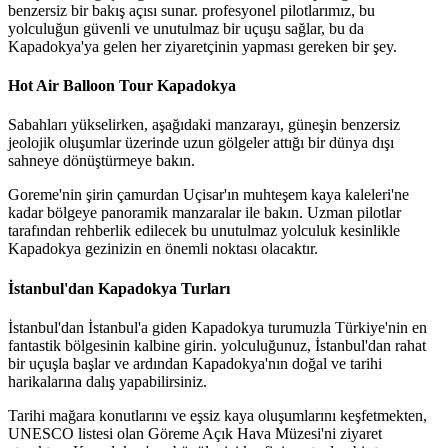
benzersiz bir bakış açısı sunar. profesyonel pilotlarımız, bu
yolculuğun güvenli ve unutulmaz bir uçuşu sağlar, bu da
Kapadokya'ya gelen her ziyaretçinin yapması gereken bir şey.
Hot Air Balloon Tour Kapadokya
Sabahları yükselirken, aşağıdaki manzarayı, güneşin benzersiz
jeolojik oluşumlar üzerinde uzun gölgeler attığı bir dünya dışı
sahneye dönüştürmeye bakın.
Goreme'nin şirin çamurdan Uçisar'ın muhteşem kaya kaleleri'ne
kadar bölgeye panoramik manzaralar ile bakın. Uzman pilotlar
tarafından rehberlik edilecek bu unutulmaz yolculuk kesinlikle
Kapadokya gezinizin en önemli noktası olacaktır.
İstanbul'dan Kapadokya Turları
İstanbul'dan İstanbul'a giden Kapadokya turumuzla Türkiye'nin en
fantastik bölgesinin kalbine girin. yolculuğunuz, İstanbul'dan rahat
bir uçuşla başlar ve ardından Kapadokya'nın doğal ve tarihi
harikalarına dalış yapabilirsiniz.
Tarihi mağara konutlarını ve eşsiz kaya oluşumlarını keşfetmekten,
UNESCO listesi olan Göreme Açık Hava Müzesi'ni ziyaret