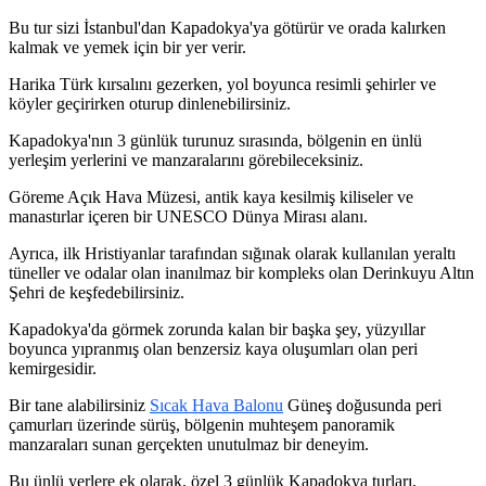
Bu tur sizi İstanbul'dan Kapadokya'ya götürür ve orada kalırken
kalmak ve yemek için bir yer verir.
Harika Türk kırsalını gezerken, yol boyunca resimli şehirler ve
köyler geçirirken oturup dinlenebilirsiniz.
Kapadokya'nın 3 günlük turunuz sırasında, bölgenin en ünlü
yerleşim yerlerini ve manzaralarını görebileceksiniz.
Göreme Açık Hava Müzesi, antik kaya kesilmiş kiliseler ve
manastırlar içeren bir UNESCO Dünya Mirası alanı.
Ayrıca, ilk Hristiyanlar tarafından sığınak olarak kullanılan yeraltı
tüneller ve odalar olan inanılmaz bir kompleks olan Derinkuyu Altın
Şehri de keşfedebilirsiniz.
Kapadokya'da görmek zorunda kalan bir başka şey, yüzyıllar
boyunca yıpranmış olan benzersiz kaya oluşumları olan peri
kemirgesidir.
Bir tane alabilirsiniz
Sıcak Hava Balonu
Güneş doğusunda peri
çamurları üzerinde sürüş, bölgenin muhteşem panoramik
manzaraları sunan gerçekten unutulmaz bir deneyim.
Bu ünlü yerlere ek olarak, özel 3 günlük Kapadokya turları,