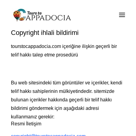
Kapadokya Tours Hakkında
Copyright ihlali bildirimi
Cappadocia Tur Paketleri
tourstocappadocia.com içeriğine ilişkin geçerli bir
Cappadocia Balloon Tours
telif hakkı talep etme prosedürü
Hakkında
Blogun
Hakkında
Bu web sitesindeki tüm görüntüler ve içerikler, kendi
telif hakkı sahiplerinin mülkiyetindedir. sitemizde
İletişim
bulunan içerikler hakkında geçerli bir telif hakkı
bildirimi göndermek için aşağıdaki adresi
kullanmanız gerekir:
Resmi İletişim