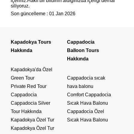
içeriniz.Haklı bir bildirim aldığınızda içeriği derhal
siliyoruz.
Son güncelleme :
01 Jan 2026
Kapadokya Tours
Cappadocia
Hakkında
Balloon Tours
Hakkında
Kapadokya'da Özel
Green Tour
Cappadocia sıcak
Private Red Tour
hava balonu
Cappadocia
Comfort Cappadocia
Cappadocia Silver
Sıcak Hava Balonu
Tour Hakkında
Cappadocia Özel
Kapadokya Özel Tur
Sıcak Hava Balonu
Kapadokya Özel Tur