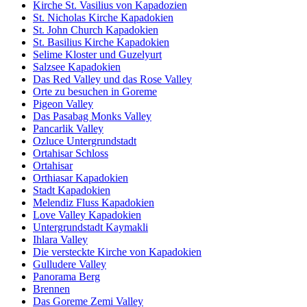
Kirche St. Vasilius von Kapadozien
St. Nicholas Kirche Kapadokien
St. John Church Kapadokien
St. Basilius Kirche Kapadokien
Selime Kloster und Guzelyurt
Salzsee Kapadokien
Das Red Valley und das Rose Valley
Orte zu besuchen in Goreme
Pigeon Valley
Das Pasabag Monks Valley
Pancarlik Valley
Ozluce Untergrundstadt
Ortahisar Schloss
Ortahisar
Orthiasar Kapadokien
Stadt Kapadokien
Melendiz Fluss Kapadokien
Love Valley Kapadokien
Untergrundstadt Kaymakli
Ihlara Valley
Die versteckte Kirche von Kapadokien
Gulludere Valley
Panorama Berg
Brennen
Das Goreme Zemi Valley