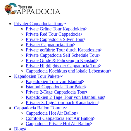
Privater Cappadocia Tours
Private Grüne Tour Kapadokien
Private Red Tour Cappadocia
Private Cappadocia Silver Tour
Privater Cappadocia-Tour
Private geführte Tour durch Kapadozien
Private Cappadocia Self Schedule Tour
Private Guide & Fahrzeug in Kapstadt
Private Highlights der Cappadocia Tour
Cappadocia Kochkurs und lokale Lebenstour
Kapadozien Tour Pakete
Kapadokien Tour von Istanbul
Istanbul Cappadocia Tour Paket
Private 2-Tage Cappadocia Tour
Kapadokien 2-Tage-Tour von Istanbul aus
Privater 3-Tage-Tour nach Kapadozien
Cappadocia Ballon Touren
Cappadocia Hot Air Ballon
Comfort Cappadocia Hot Air Ballon
Cappadocia Private Hot Air Ballon
Blogs