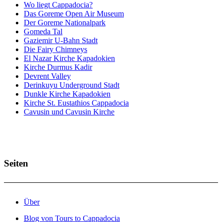
Wo liegt Cappadocia?
Das Goreme Open Air Museum
Der Goreme Nationalpark
Gomeda Tal
Gaziemir U-Bahn Stadt
Die Fairy Chimneys
El Nazar Kirche Kapadokien
Kirche Durmus Kadir
Devrent Valley
Derinkuyu Underground Stadt
Dunkle Kirche Kapadokien
Kirche St. Eustathios Cappadocia
Cavusin und Cavusin Kirche
Seiten
Über
Blog von Tours to Cappadocia