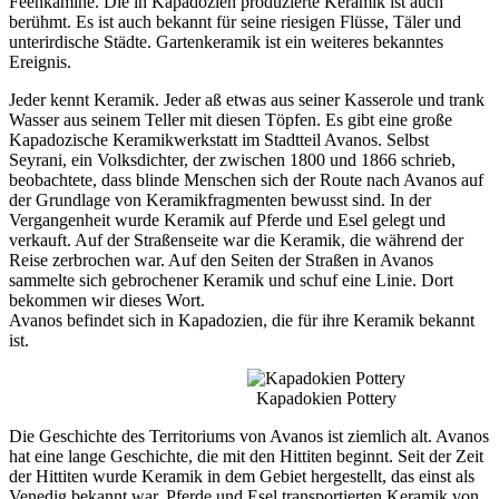
Feenkamine. Die in Kapadozien produzierte Keramik ist auch
berühmt. Es ist auch bekannt für seine riesigen Flüsse, Täler und
unterirdische Städte. Gartenkeramik ist ein weiteres bekanntes
Ereignis.
Jeder kennt Keramik. Jeder aß etwas aus seiner Kasserole und trank
Wasser aus seinem Teller mit diesen Töpfen. Es gibt eine große
Kapadozische Keramikwerkstatt im Stadtteil Avanos. Selbst
Seyrani, ein Volksdichter, der zwischen 1800 und 1866 schrieb,
beobachtete, dass blinde Menschen sich der Route nach Avanos auf
der Grundlage von Keramikfragmenten bewusst sind. In der
Vergangenheit wurde Keramik auf Pferde und Esel gelegt und
verkauft. Auf der Straßenseite war die Keramik, die während der
Reise zerbrochen war. Auf den Seiten der Straßen in Avanos
sammelte sich gebrochener Keramik und schuf eine Linie. Dort
bekommen wir dieses Wort.
Avanos befindet sich in Kapadozien, die für ihre Keramik bekannt
ist.
Kapadokien Pottery
Die Geschichte des Territoriums von Avanos ist ziemlich alt. Avanos
hat eine lange Geschichte, die mit den Hittiten beginnt. Seit der Zeit
der Hittiten wurde Keramik in dem Gebiet hergestellt, das einst als
Venedig bekannt war. Pferde und Esel transportierten Keramik von