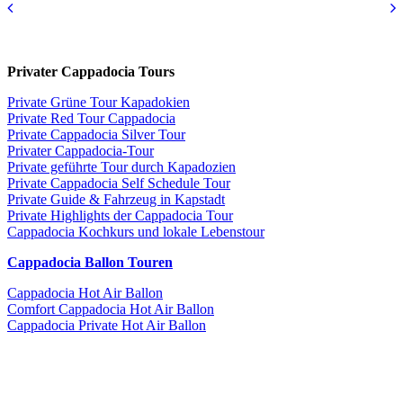
Privater Cappadocia Tours
Private Grüne Tour Kapadokien
Private Red Tour Cappadocia
Private Cappadocia Silver Tour
Privater Cappadocia-Tour
Private geführte Tour durch Kapadozien
Private Cappadocia Self Schedule Tour
Private Guide & Fahrzeug in Kapstadt
Private Highlights der Cappadocia Tour
Cappadocia Kochkurs und lokale Lebenstour
Cappadocia Ballon Touren
Cappadocia Hot Air Ballon
Comfort Cappadocia Hot Air Ballon
Cappadocia Private Hot Air Ballon