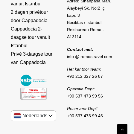
Adres: Sinanpasa Mah.
vanuit Istanbul
Alaybeyi Sk. No:2 İç
2 dagen privétour
kapı: 3
door Cappadocia
Besiktas / Istanbul
Cappadocia 2-
Reisbureau Roma -
A13114
daagse tour vanuit
Istanbul
Contact met:
Privé 3-daagse tour
info @ romostravel.com
van Cappadocia
Het kantoor team:
+90 212 327 26 87
Operatie Dept
:
+90 537 473 99 56
Reserveer Dep
T :
Nederlands
+90 537 473 99 46