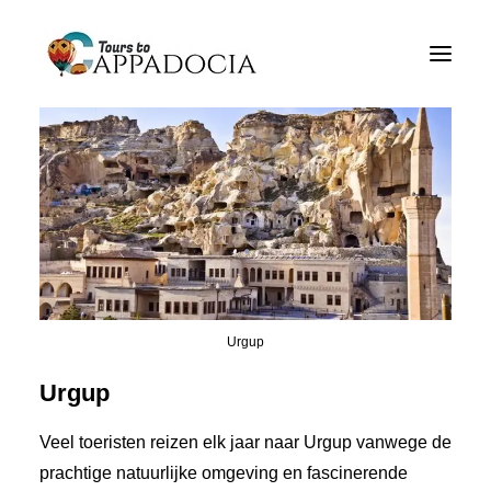
Privé Cappadocia Tours
Cappadocia Tour Pakketten
Cappadocia Balloon Tours
bezoeken
Bloggen
Over
Contact
Urgup
Urgup
Veel toeristen reizen elk jaar naar Urgup vanwege de
prachtige natuurlijke omgeving en fascinerende