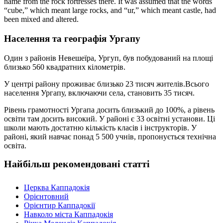
name from the rock fortresses there. It was assumed that the words
“cube,” which meant large rocks, and “ur,” which meant castle, had
been mixed and altered.
Населення та географія Ургапу
Один з районів Невешеїра, Ургуп, був побудований на площі
близько 560 квадратних кілометрів.
У центрі району проживає близько 23 тисяч жителів.Всього
населення Ургапу, включаючи села, становить 35 тисяч.
Рівень грамотності Ургапа досить близький до 100%, а рівень
освіти там досить високий. У районі є 33 освітні установи. Ці
школи мають достатню кількість класів і інструкторів. У
районі, який навчає понад 5 500 учнів, пропонується технічна
освіта.
Найбільш рекомендовані статті
Церква Каппадокія
Орієнтовний
Орієнтир Каппадокії
Навколо міста Каппадокія