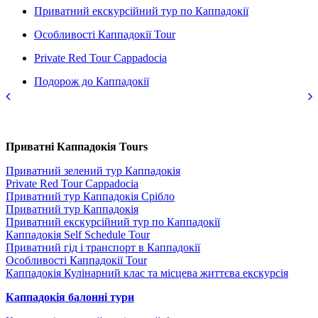
Приватний екскурсійний тур по Каппадокії
Особливості Каппадокії Tour
Private Red Tour Cappadocia
Подорож до Каппадокії
Приватні Каппадокія Tours
Приватний зелений тур Каппадокія
Private Red Tour Cappadocia
Приватний тур Каппадокія Срібло
Приватний тур Каппадокія
Приватний екскурсійний тур по Каппадокії
Каппадокія Self Schedule Tour
Приватний гід і транспорт в Каппадокії
Особливості Каппадокії Tour
Каппадокія Кулінарний клас та місцева життєва екскурсія
Каппадокія балонні тури