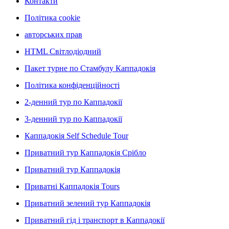
Контакти
Політика cookie
авторських прав
HTML Світлодіодний
Пакет турне по Стамбулу Каппадокія
Політика конфіденційності
2-денний тур по Каппадокії
3-денний тур по Каппадокії
Каппадокія Self Schedule Tour
Приватний тур Каппадокія Срібло
Приватний тур Каппадокія
Приватні Каппадокія Tours
Приватний зелений тур Каппадокія
Приватний гід і транспорт в Каппадокії