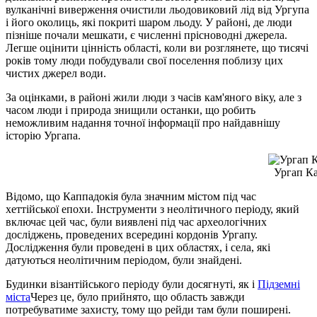
вулканічні виверження очистили льодовиковий лід від Ургупа
і його околиць, які покриті шаром льоду. У районі, де люди
пізніше почали мешкати, є численні прісноводні джерела.
Легше оцінити цінність області, коли ви розглянете, що тисячі
років тому люди побудували свої поселення поблизу цих
чистих джерел води.
За оцінками, в районі жили люди з часів кам'яного віку, але з
часом люди і природа знищили останки, що робить
неможливим надання точної інформації про найдавнішу
історію Ургапа.
Ургап Ка
Відомо, що Каппадокія була значним містом під час
хеттійської епохи. Інструменти з неолітичного періоду, який
включає цей час, були виявлені під час археологічних
досліджень, проведених всередині кордонів Ургапу.
Дослідження були проведені в цих областях, і села, які
датуються неолітичним періодом, були знайдені.
Будинки візантійського періоду були досягнуті, як і
Підземні
міста
Через це, було прийнято, що область завжди
потребуватиме захисту, тому що рейди там були поширені.