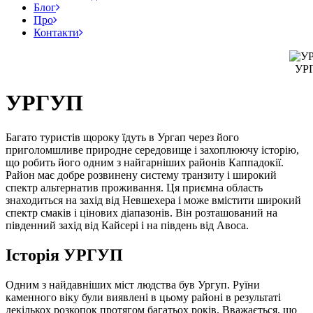
Блог
Про
Контакти
УР
УРГУП
Багато туристів щороку їдуть в Ургап через його
приголомшливе природне середовище і захоплюючу історію,
що робить його одним з найгарніших районів Каппадокії.
Район має добре розвинену систему транзиту і широкий
спектр альтернатив проживання. Ця приємна область
знаходиться на захід від Невшехера і може вмістити широкий
спектр смаків і цінових діапазонів. Він розташований на
південний захід від Кайсері і на південь від Авоса.
Історія УРГУП
Одним з найдавніших міст людства був Ургуп. Руїни
каменного віку були виявлені в цьому районі в результаті
декількох розкопок протягом багатьох років. Вважається, що