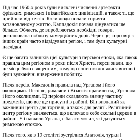
Під час 1960-х років були виявлені численні артефакти
фрізьких, римських і візантійських цивілізацій, а також ті, що
прийшли від хеттів. Коли люди почали сприяти
встановленому життю, Каппадокія почала цінуватися ще
більше. Область, де виробляються необхідні товари,
розташована поблизу комерційних доріг. Через це, торговці з
інших країн часто відвідували регіон, і там були культурні
наслідки.
Є ще багато залишків цієї культури з перської епохи, яка також
правила цим регіоном в роки після Христа. перси знали, що
це місце було священним, тому що вони поклонялися вогню і
були вулканічні виверження поблизу.
Після персів, Македонія правила над Ургапом і його
околицями. Пізніше, римляни і Візантія правили над Ургапом
і його околицями. Ці періоди складають значну частину
предметів, що все ще присутні в районі. Він визнаний як
важливий центр для торгівлі, а також для релігії. Релігійний
центр регіону вважається, що включає в себе скельні церкви в
районі. У і навколо Ургапа, є багато могил, які датуються
римською епохою.
Після того, як в 19 столітті зустрілися Анатолія, турки і