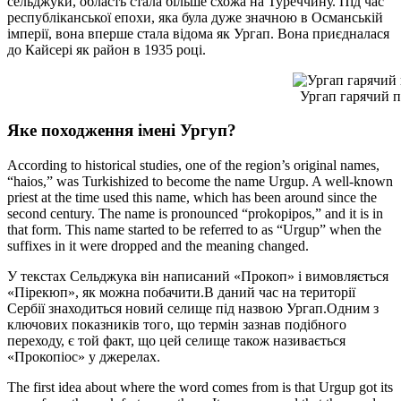
сельджуки, область стала більше схожа на Туреччину. Під час
республіканської епохи, яка була дуже значною в Османській
імперії, вона вперше стала відома як Ургап. Вона приєдналася
до Кайсері як район в 1935 році.
Ургап гарячий п
Яке походження імені Ургуп?
According to historical studies, one of the region’s original names,
“haios,” was Turkishized to become the name Urgup. A well-known
priest at the time used this name, which has been around since the
second century. The name is pronounced “prokopipos,” and it is in
that form. This name started to be referred to as “Urgup” when the
suffixes in it were dropped and the meaning changed.
У текстах Сельджука він написаний «Прокоп» і вимовляється
«Пірекюп», як можна побачити.В даний час на території
Сербії знаходиться новий селище під назвою Ургап.Одним з
ключових показників того, що термін зазнав подібного
переходу, є той факт, що цей селище також називається
«Прокопіос» у джерелах.
The first idea about where the word comes from is that Urgup got its