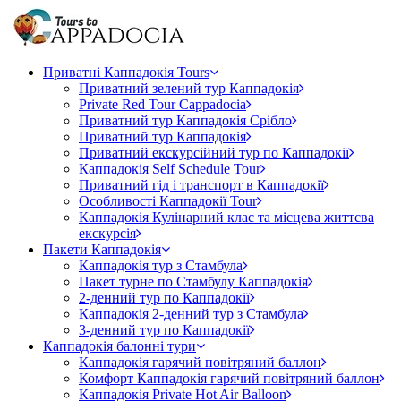
Приватні Каппадокія Tours
Приватний зелений тур Каппадокія
Private Red Tour Cappadocia
Приватний тур Каппадокія Срібло
Приватний тур Каппадокія
Приватний екскурсійний тур по Каппадокії
Каппадокія Self Schedule Tour
Приватний гід і транспорт в Каппадокії
Особливості Каппадокії Tour
Каппадокія Кулінарний клас та місцева життєва
екскурсія
Пакети Каппадокія
Каппадокія тур з Стамбула
Пакет турне по Стамбулу Каппадокія
2-денний тур по Каппадокії
Каппадокія 2-денний тур з Стамбула
3-денний тур по Каппадокії
Каппадокія балонні тури
Каппадокія гарячий повітряний баллон
Комфорт Каппадокія гарячий повітряний баллон
Каппадокія Private Hot Air Balloon