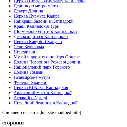
Церква Святого Євстафія Каппадокії
Деринкую метро місто
Деверт Долина
Церква Дурмуса Кадіра
Найкращі балони в Каппадокії
Кращі Каппадокія Тури
Що можна купити в Каппадокії?
Де знаходиться Каппадокія?
Церква Кавузін і Кавусін
Село Белісирма
Попередня
Музей відкритого повітря Goreme
Долина Червоної і Рожевої долини
Національний парк Горького
Долина Гомеди
Газіемірське метро
Фейерлі Хімнейс
Церква El Nazar Каппадокія
Авансовий мост в Каппадокії
Атракції в Ургаді
Потрібний будинок в Каппадокії
Оновлено на сайті [lmt-site-modified-info]
сторінки