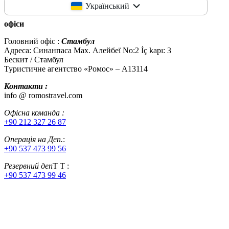
Український
офіси
Головний офіс :
Стамбул
Адреса: Синанпаса Мах. Алейбеї No:2 İç kapı: 3
Бескит / Стамбул
Туристичне агентство «Ромос» – A13114
Контакти :
info @ romostravel.com
Офісна команда :
+90 212 327 26 87
Операція на Деп.
:
+90 537 473 99 56
Резервний деп
Т Т :
+90 537 473 99 46