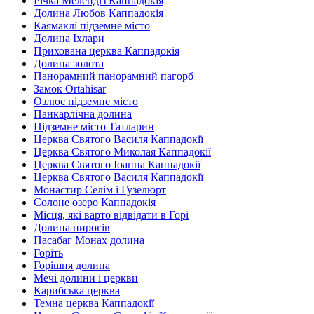
Річка Мелендіз Каппадокія
Долина Любов Каппадокія
Каямаклі підземне місто
Долина Іхлари
Прихована церква Каппадокія
Долина золота
Панорамний панорамний пагорб
Замок Ortahisar
Озлюс підземне місто
Панкарлічна долина
Підземне місто Татларин
Церква Святого Василя Каппадокії
Церква Святого Миколая Каппадокії
Церква Святого Іоанна Каппадокії
Церква Святого Василя Каппадокії
Монастир Селім і Гузелюрт
Солоне озеро Каппадокія
Місця, які варто відвідати в Горі
Долина пирогів
Пасабаг Монах долина
Горіть
Горішня долина
Мечі долини і церкви
Карибська церква
Темна церква Каппадокії