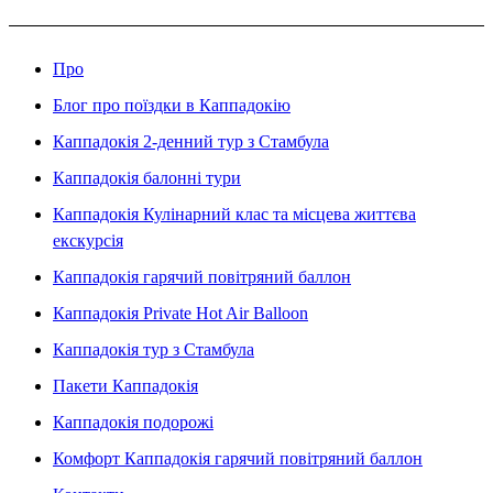
Про
Блог про поїздки в Каппадокію
Каппадокія 2-денний тур з Стамбула
Каппадокія балонні тури
Каппадокія Кулінарний клас та місцева життєва
екскурсія
Каппадокія гарячий повітряний баллон
Каппадокія Private Hot Air Balloon
Каппадокія тур з Стамбула
Пакети Каппадокія
Каппадокія подорожі
Комфорт Каппадокія гарячий повітряний баллон