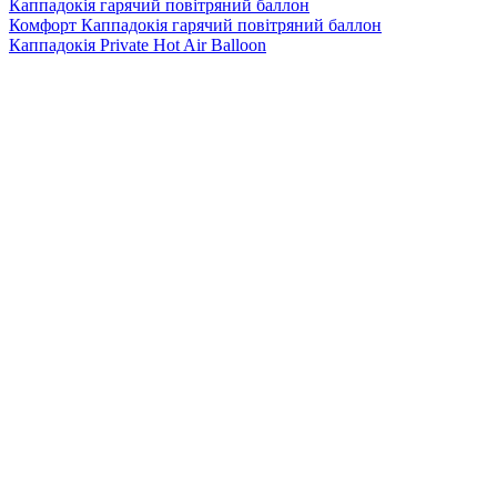
Каппадокія гарячий повітряний баллон
Комфорт Каппадокія гарячий повітряний баллон
Каппадокія Private Hot Air Balloon