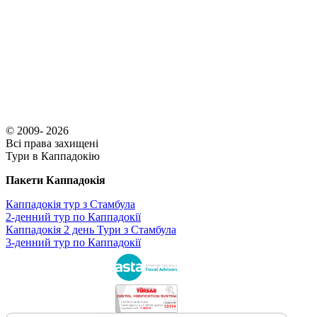
© 2009- 2026
Всі права захищені
Тури в Каппадокію
Пакети Каппадокія
Каппадокія тур з Стамбула
2-денний тур по Каппадокії
Каппадокія 2 день Тури з Стамбула
3-денний тур по Каппадокії