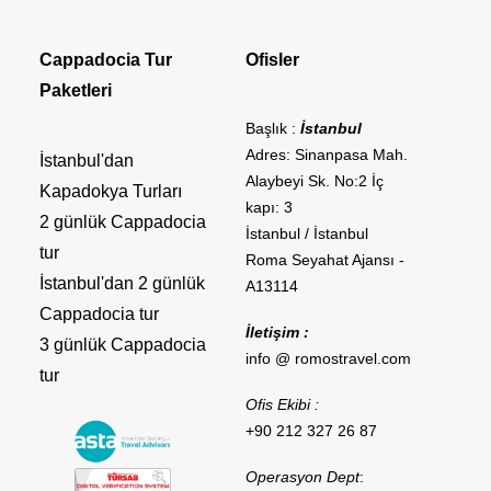
Cappadocia Tur
Ofisler
Paketleri
Başlık :
İstanbul
Adres: Sinanpasa Mah.
İstanbul'dan
Alaybeyi Sk. No:2 İç
Kapadokya Turları
kapı: 3
2 günlük Cappadocia
İstanbul / İstanbul
tur
Roma Seyahat Ajansı -
İstanbul'dan 2 günlük
A13114
Cappadocia tur
İletişim :
3 günlük Cappadocia
info @ romostravel.com
tur
Ofis Ekibi :
+90 212 327 26 87
Operasyon Dept
: