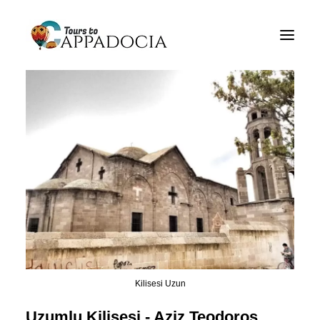
Kapadokya Tours Hakkında
Cappadocia Tur Paketleri
Cappadocia Balloon Tours
Hakkında
Blogun
Hakkında
İletişim
Kilisesi Uzun
Uzumlu Kilisesi - Aziz Teodoros